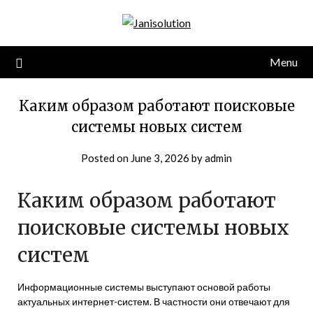
Skip
to
content
Menu
Каким образом работают поисковые
системы новых систем
Posted on
June 3, 2026
by
admin
Каким образом работают
поисковые системы новых
систем
Информационные системы выступают основой работы
актуальных интернет-систем. В частности они отвечают для