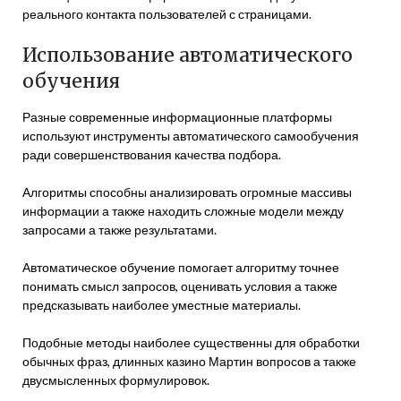
реального контакта пользователей с страницами.
Использование автоматического
обучения
Разные современные информационные платформы
используют инструменты автоматического самообучения
ради совершенствования качества подбора.
Алгоритмы способны анализировать огромные массивы
информации а также находить сложные модели между
запросами а также результатами.
Автоматическое обучение помогает алгоритму точнее
понимать смысл запросов, оценивать условия а также
предсказывать наиболее уместные материалы.
Подобные методы наиболее существенны для обработки
обычных фраз, длинных казино Мартин вопросов а также
двусмысленных формулировок.