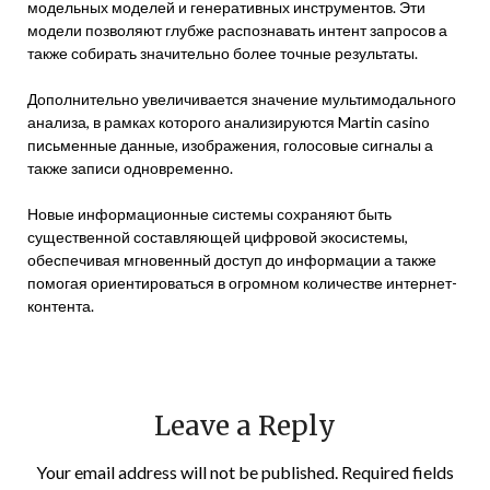
модельных моделей и генеративных инструментов. Эти
модели позволяют глубже распознавать интент запросов а
также собирать значительно более точные результаты.
Дополнительно увеличивается значение мультимодального
анализа, в рамках которого анализируются Martin casino
письменные данные, изображения, голосовые сигналы а
также записи одновременно.
Новые информационные системы сохраняют быть
существенной составляющей цифровой экосистемы,
обеспечивая мгновенный доступ до информации а также
помогая ориентироваться в огромном количестве интернет-
контента.
Leave a Reply
Your email address will not be published.
Required fields