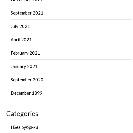
September 2021
July 2021
April 2021
February 2021
January 2021
September 2020
December 1899
Categories
! Без рубрики