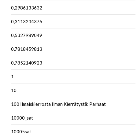
0,2986133632
0,3113234376
0,5327989049
0,7818459813
0,7852140923
1
10
100 Ilmaiskierrosta Ilman Kierrätystä: Parhaat
10000_sat
10005sat