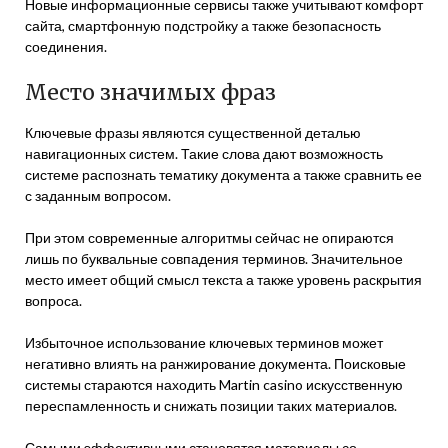
Новые информационные сервисы также учитывают комфорт
сайта, смартфонную подстройку а также безопасность
соединения.
Место значимых фраз
Ключевые фразы являются существенной деталью
навигационных систем. Такие слова дают возможность
системе распознать тематику документа а также сравнить ее
с заданным вопросом.
При этом современные алгоритмы сейчас не опираются
лишь по буквальные совпадения терминов. Значительное
место имеет общий смысл текста а также уровень раскрытия
вопроса.
Избыточное использование ключевых терминов может
негативно влиять на ранжирование документа. Поисковые
системы стараются находить Martin casino искусственную
переспамленность и снижать позиции таких материалов.
Самыми эффективными становятся материалы со