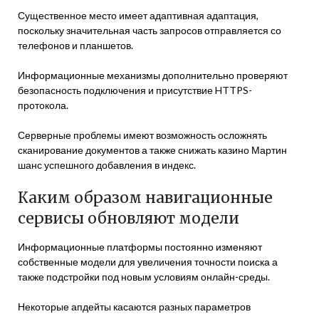
Существенное место имеет адаптивная адаптация,
поскольку значительная часть запросов отправляется со
телефонов и планшетов.
Информационные механизмы дополнительно проверяют
безопасность подключения и присутствие HTTPS-
протокола.
Серверные проблемы имеют возможность осложнять
сканирование документов а также снижать казино Мартин
шанс успешного добавления в индекс.
Каким образом навигационные
сервисы обновляют модели
Информационные платформы постоянно изменяют
собственные модели для увеличения точности поиска а
также подстройки под новым условиям онлайн-среды.
Некоторые апдейты касаются разных параметров