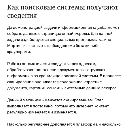
Как поисковые системы получают
сведения
До демонстрацией выдачи информационная служба может
собрать данные о страницах онлайн-среды. Для данной
задачи задействуются специальные программы казино
Мартин, известные как обходящими ботами либо
краулерами.
Роботы автоматически следуют через адресам,
обрабатывают наполнение документов и загружают
информацию во хранилище поисковой системы. В процессе
сканирования оценивается содержание, строение
документа, картинки, ссылки и системные данные ресурса.
Данный механизм именуется сканированием. Этап
выполняется постоянно, потому что интернет-контент
регулярно изменяется и изменяется.
Насколько регулярнее дополняется платформа и насколько