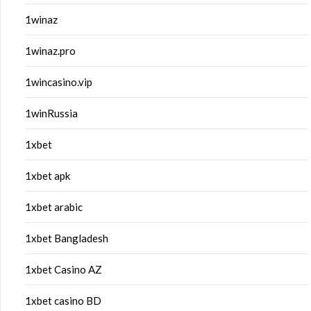
1winaz
1winaz.pro
1wincasino.vip
1winRussia
1xbet
1xbet apk
1xbet arabic
1xbet Bangladesh
1xbet Casino AZ
1xbet casino BD