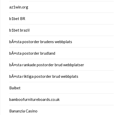
az1win.org
b1bet BR
b1bet brazil
bÃ¤sta postorder brudens webbplats
bÃ¤sta postorder brudland
bÃ¤sta rankade postorder brud webbplatser
bÃ¤sta riktiga postorder brud webbplats
Balbet
bamboofurnitureboards.co.uk
Bananzia Casino