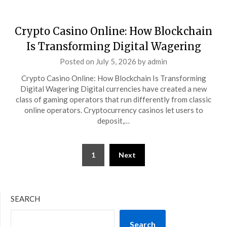
Crypto Casino Online: How Blockchain
Is Transforming Digital Wagering
Posted on
July 5, 2026
by
admin
Crypto Casino Online: How Blockchain Is Transforming
Digital Wagering Digital currencies have created a new
class of gaming operators that run differently from classic
online operators. Cryptocurrency casinos let users to
deposit,…
Posts
1
Next
pagination
SEARCH
Search