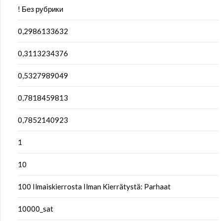
! Без рубрики
0,2986133632
0,3113234376
0,5327989049
0,7818459813
0,7852140923
1
10
100 Ilmaiskierrosta Ilman Kierrätystä: Parhaat
10000_sat