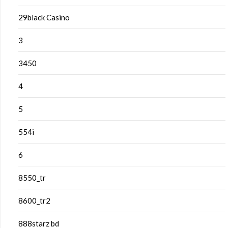
29black Casino
3
3450
4
5
554i
6
8550_tr
8600_tr2
888starz bd