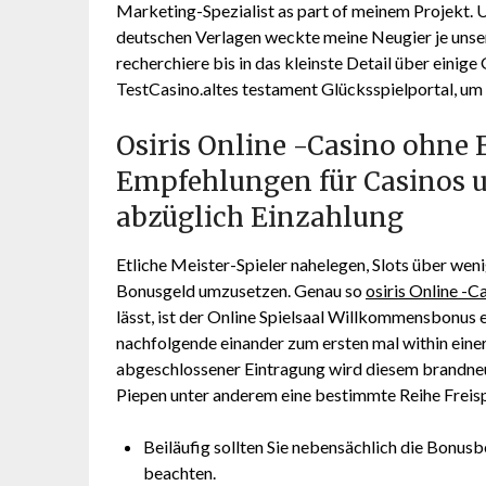
Marketing-Spezialist as part of meinem Projekt.
deutschen Verlagen weckte meine Neugier je unse
recherchiere bis in das kleinste Detail über einige
TestCasino.altes testament Glücksspielportal, um
Osiris Online -Casino ohne
Empfehlungen für Casinos un
abzüglich Einzahlung
Etliche Meister-Spieler nahelegen, Slots über we
Bonusgeld umzusetzen. Genau so
osiris Online -
lässt, ist der Online Spielsaal Willkommensbonus 
nachfolgende einander zum ersten mal within einer
abgeschlossener Eintragung wird diesem brandne
Piepen unter anderem eine bestimmte Reihe Freisp
Beiläufig sollten Sie nebensächlich die Bonu
beachten.