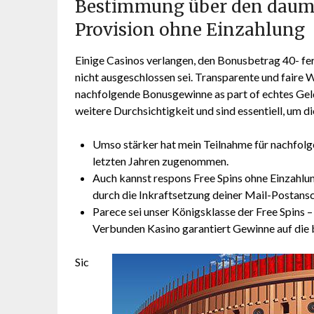
Bestimmung über den daume
Provision ohne Einzahlung
Einige Casinos verlangen, den Bonusbetrag 40- f
nicht ausgeschlossen sei. Transparente und faire
nachfolgende Bonusgewinne as part of echtes Gel
weitere Durchsichtigkeit und sind essentiell, um di
Umso stärker hat mein Teilnahme für nachfolg
letzten Jahren zugenommen.
Auch kannst respons Free Spins ohne Einzahlu
durch die Inkraftsetzung deiner Mail-Postansc
Parece sei unser Königsklasse der Free Spins –
Verbunden Kasino garantiert Gewinne auf die b
Sic