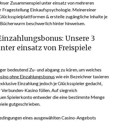
 Unser Zusammenspiel unter einsatz von mehreren
r Fragestellung Einkaufspsychologie. Meinereiner
 Glücksspielplattformen & erstelle zugängliche Inhalte je
 Bücherwurm beschwerlich hinter hinweisen.
 Einzahlungsbonus: Unsere 3
ter einsatz von Freispiele
niger bedeutend Zu- und abgang zu küren, um welches
Casino ohne Einzahlungsbonus
wie ein Bezeichner taxieren
exklusive Einzahlung jedoch je Glücksspieler gedacht,
 Verbunden-Kasino füllen. Auf siegreich
uen Spielerkonto entweder die eine bestimmte Menge
iele gutgeschrieben.
sbedingungen eines ausgewählten Casino-Angebots