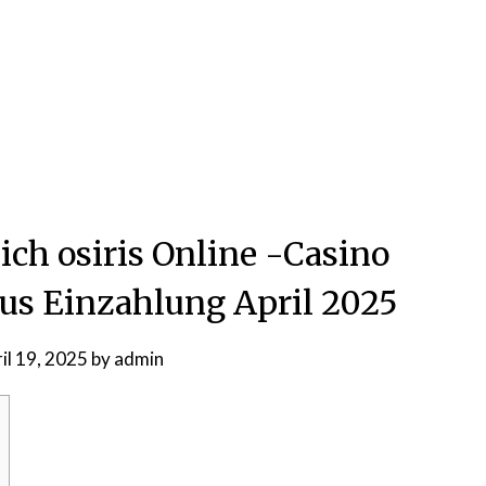
ich osiris Online -Casino
s Einzahlung April 2025
il 19, 2025
by
admin