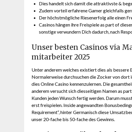
Dies handelt sich damit die attraktivste & bege
Zudem vorteil erfahrene Gamer gleichfalls ger
Der höchstmögliche Riesenerfolg alle einen Fr
Casinos hängen ihre Freispiele as part of diese
sonstige verwundern Dich dadurch, nach Resp
Unser besten Casinos via Ma
mitarbeiter 2025
Unter anderem welches existiert dies als bessere E
Normalerweise durchsuchen die Zocker von dort in
dies Online Casino kennenzulernen. Die gesamtheit
anderem versucht sich diesseitigen Namen as part 
Kunden jeden Wunsch fertig werden. Darum musst 
erst freispielen. Inside angewandten Bonusbeding
Requirement“, hinter Germanisch diese Umsatz
unser 20-fache bis 50-fache des Gewinns.