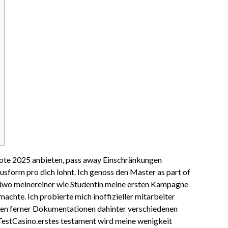
bote 2025 anbieten, pass away Einschränkungen
usform pro dich lohnt. Ich genoss den Master as part of
dwo meinereiner wie Studentin meine ersten Kampagne
 machte.
Ich probierte mich inoffizieller mitarbeiter
iben ferner Dokumentationen dahinter verschiedenen
estCasino.erstes testament wird meine wenigkeit