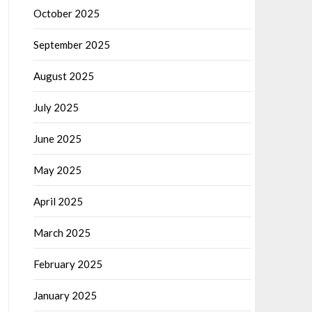
October 2025
September 2025
August 2025
July 2025
June 2025
May 2025
April 2025
March 2025
February 2025
January 2025