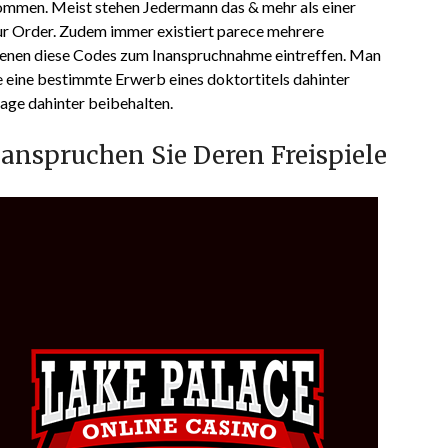
kommen. Meist stehen Jedermann das & mehr als einer
 zur Order. Zudem immer existiert parece mehrere
f denen diese Codes zum Inanspruchnahme eintreffen. Man
die eine bestimmte Erwerb eines doktortitels dahinter
age dahinter beibehalten.
eanspruchen Sie Deren Freispiele