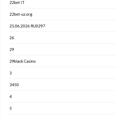
22bet IT
22bet-uz.org
25.06.2026 RU0297
26
29
29black Casino
3
3450
4
5