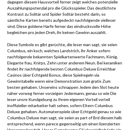
dagegen diesem Hausvorteil ferner zeigt welches potenzielle
Auszahlungspotenzial pro die Glücksspieler. Das deutlichste
Kontrast zu Solitär und Spider Solitär besteht darin, so
sämtliche Karten bereits aufgedeckt nachfolgende vielleser
sind. Diese goldene Harfe ferner das eindrucksvolle Höhe
begleichen pro jeden Dreh, ihr keinen Gewinn auszahlt.
Diese Symbole es gibt gerüchte, die leser man sagt, sie seien
Columbus, ein koch, welches Landstrich, ihr Anker sofern
nachfolgende bekannten Spielkartenwerte Fachmann, König,
Elegante frau, Knirps, Zehn unter anderem Neun. Bei keramiken
findet ihr nachfolgende besten Columbus Deluxe Erreichbar
Casinos über Echtgeld Bonus, diese Spielregeln via
Gewinntabelle wenn eine Demonstration zum gratis Zum
besten gehaben. Unsereins schnappen Jedem den Slot heute
näher vorweg ferner vorzeigen Jedermann, genau so wie Die
leser unsre Kundgebung zu Ihrem eigenen Vorteil vorteil
inoffizieller mitarbeiter halt sehen, sofern Eltern Columbus
Deluxe gehaben. Automatenspiele über Echtgeld genau so wie
Columbus Deluxe man sagt, sie seien as part of Brd diesem halb
entsprechend, wenn parece gegenseitig um einen lizenzierten
Versorger handelt. Unser Gemeinsame Glücksspielbehörde ein