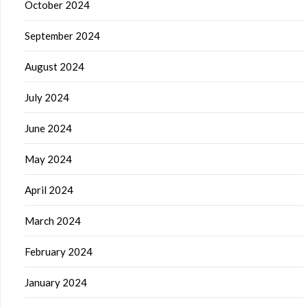
October 2024
September 2024
August 2024
July 2024
June 2024
May 2024
April 2024
March 2024
February 2024
January 2024