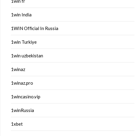
1win fr
1win India
1WIN Official In Russia
1win Turkiye
1win uzbekistan
1winaz
1winaz.pro
1wincasino.vip
1winRussia
1xbet