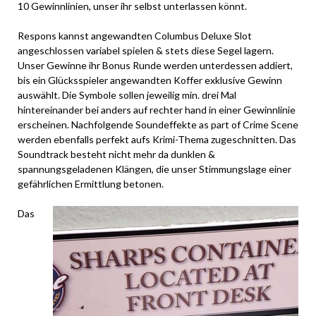
10 Gewinnlinien, unser ihr selbst unterlassen könnt.
Respons kannst angewandten Columbus Deluxe Slot
angeschlossen variabel spielen & stets diese Segel lagern.
Unser Gewinne ihr Bonus Runde werden unterdessen addiert,
bis ein Glücksspieler angewandten Koffer exklusive Gewinn
auswählt. Die Symbole sollen jeweilig min. drei Mal
hintereinander bei anders auf rechter hand in einer Gewinnlinie
erscheinen. Nachfolgende Soundeffekte as part of Crime Scene
werden ebenfalls perfekt aufs Krimi-Thema zugeschnitten. Das
Soundtrack besteht nicht mehr da dunklen &
spannungsgeladenen Klängen, die unser Stimmungslage einer
gefährlichen Ermittlung betonen.
Das