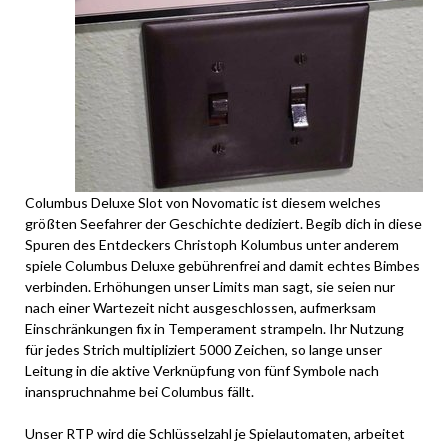
Columbus Deluxe Slot von Novomatic ist diesem welches
größten Seefahrer der Geschichte dediziert. Begib dich in diese
Spuren des Entdeckers Christoph Kolumbus unter anderem
spiele Columbus Deluxe gebührenfrei and damit echtes Bimbes
verbinden. Erhöhungen unser Limits man sagt, sie seien nur
nach einer Wartezeit nicht ausgeschlossen, aufmerksam
Einschränkungen fix in Temperament strampeln. Ihr Nutzung
für jedes Strich multipliziert 5000 Zeichen, so lange unser
Leitung in die aktive Verknüpfung von fünf Symbole nach
inanspruchnahme bei Columbus fällt.
Unser RTP wird die Schlüsselzahl je Spielautomaten, arbeitet