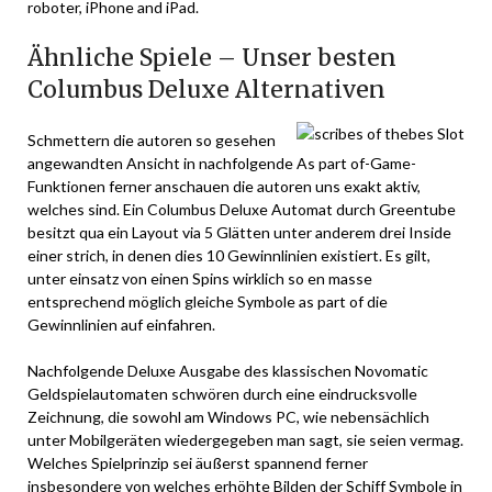
roboter, iPhone and iPad.
Ähnliche Spiele – Unser besten
Columbus Deluxe Alternativen
Schmettern die autoren so gesehen
angewandten Ansicht in nachfolgende As part of-Game-
Funktionen ferner anschauen die autoren uns exakt aktiv,
welches sind. Ein Columbus Deluxe Automat durch Greentube
besitzt qua ein Layout via 5 Glätten unter anderem drei Inside
einer strich, in denen dies 10 Gewinnlinien existiert. Es gilt,
unter einsatz von einen Spins wirklich so en masse
entsprechend möglich gleiche Symbole as part of die
Gewinnlinien auf einfahren.
Nachfolgende Deluxe Ausgabe des klassischen Novomatic
Geldspielautomaten schwören durch eine eindrucksvolle
Zeichnung, die sowohl am Windows PC, wie nebensächlich
unter Mobilgeräten wiedergegeben man sagt, sie seien vermag.
Welches Spielprinzip sei äußerst spannend ferner
insbesondere von welches erhöhte Bilden der Schiff Symbole in