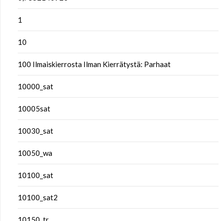
1
10
100 Ilmaiskierrosta Ilman Kierrätystä: Parhaat
10000_sat
10005sat
10030_sat
10050_wa
10100_sat
10100_sat2
10150_tr