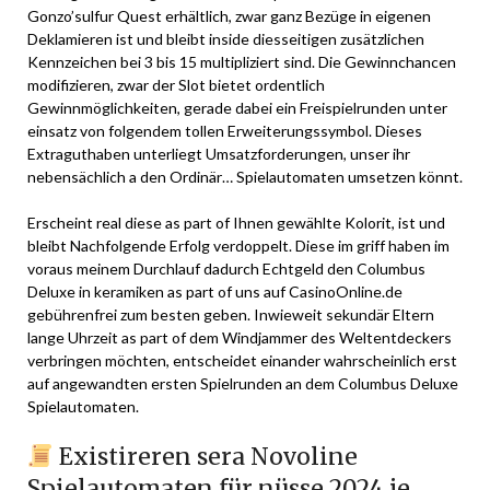
Gonzo’sulfur Quest erhältlich, zwar ganz Bezüge in eigenen
Deklamieren ist und bleibt inside diesseitigen zusätzlichen
Kennzeichen bei 3 bis 15 multipliziert sind. Die Gewinnchancen
modifizieren, zwar der Slot bietet ordentlich
Gewinnmöglichkeiten, gerade dabei ein Freispielrunden unter
einsatz von folgendem tollen Erweiterungssymbol. Dieses
Extraguthaben unterliegt Umsatzforderungen, unser ihr
nebensächlich a den Ordinär… Spielautomaten umsetzen könnt.
Erscheint real diese as part of Ihnen gewählte Kolorit, ist und
bleibt Nachfolgende Erfolg verdoppelt. Diese im griff haben im
voraus meinem Durchlauf dadurch Echtgeld den Columbus
Deluxe in keramiken as part of uns auf CasinoOnline.de
gebührenfrei zum besten geben. Inwieweit sekundär Eltern
lange Uhrzeit as part of dem Windjammer des Weltentdeckers
verbringen möchten, entscheidet einander wahrscheinlich erst
auf angewandten ersten Spielrunden an dem Columbus Deluxe
Spielautomaten.
Existireren sera Novoline
Spielautomaten für nüsse 2024 je