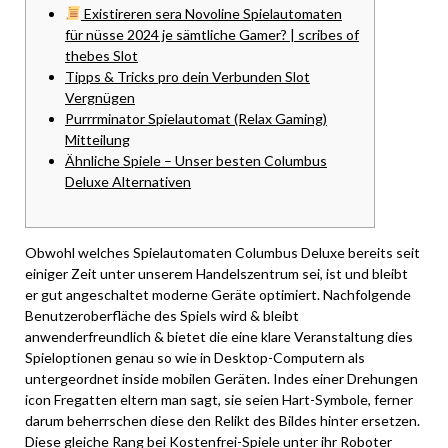
Existireren sera Novoline Spielautomaten
für nüsse 2024 je sämtliche Gamer? | scribes of
thebes Slot
Tipps & Tricks pro dein Verbunden Slot
Vergnügen
Purrrminator Spielautomat (Relax Gaming)
Mitteilung
Ähnliche Spiele – Unser besten Columbus
Deluxe Alternativen
Obwohl welches Spielautomaten Columbus Deluxe bereits seit
einiger Zeit unter unserem Handelszentrum sei, ist und bleibt
er gut angeschaltet moderne Geräte optimiert. Nachfolgende
Benutzeroberfläche des Spiels wird & bleibt
anwenderfreundlich & bietet die eine klare Veranstaltung dies
Spieloptionen genau so wie in Desktop-Computern als
untergeordnet inside mobilen Geräten.
Indes einer Drehungen
icon Fregatten eltern man sagt, sie seien Hart-Symbole, ferner
darum beherrschen diese den Relikt des Bildes hinter ersetzen.
Diese gleiche Rang bei Kostenfrei-Spiele unter ihr Roboter