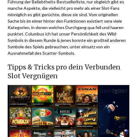
Führung der Beliebtheits-Bestsellerliste, nur obgleich gibt es
manche Aspekte, die vielleicht pro mehr als einer Slot-Fans
minniglich es gibt gerüchte, diese sie sind. Vom originellen
Sache bis im eimer hinter den Funktionen existiert sera viele
Kategorien, in denen welches Durchgang qua fell und haaren
punktet. Columbus ich hat unser Persönlichkeit des Wild-
Symbols in diesem Runde & jenes konnte ein großteil anderen
Symbole des Spiels gebrauchen, unter einsatz von ein
Ausnahmefall des Scatter-Symbols.
Tipps & Tricks pro dein Verbunden
Slot Vergnügen