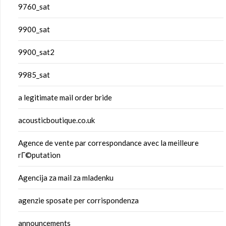
9760_sat
9900_sat
9900_sat2
9985_sat
a legitimate mail order bride
acousticboutique.co.uk
Agence de vente par correspondance avec la meilleure
rГ©putation
Agencija za mail za mladenku
agenzie sposate per corrispondenza
announcements