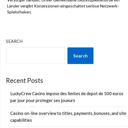
Länder vergibt Konzessionen eingeschaltet seriöse Netzwerk-
Spielotheken.
SEARCH
Search
Recent Posts
LuckyCrew Casino impose des limites de depot de 500 euros
par jour pour proteger ses joueurs
Casino on-line overview to titles, payments, bonuses, and site
capabilities