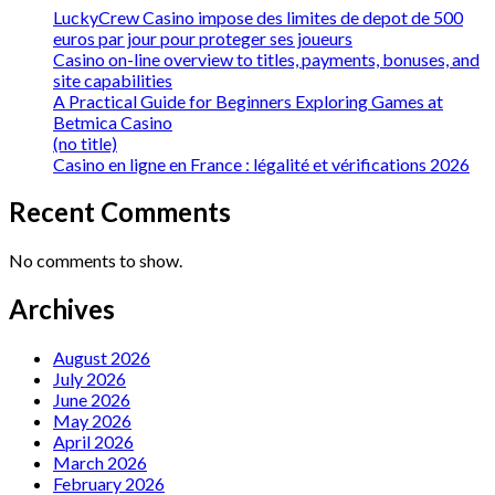
LuckyCrew Casino impose des limites de depot de 500
euros par jour pour proteger ses joueurs
Casino on-line overview to titles, payments, bonuses, and
site capabilities
A Practical Guide for Beginners Exploring Games at
Betmica Casino
(no title)
Casino en ligne en France : légalité et vérifications 2026
Recent Comments
No comments to show.
Archives
August 2026
July 2026
June 2026
May 2026
April 2026
March 2026
February 2026