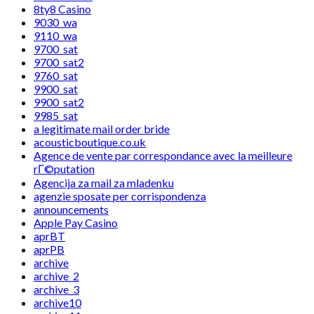
8ty8 Casino
9030_wa
9110_wa
9700_sat
9700_sat2
9760_sat
9900_sat
9900_sat2
9985_sat
a legitimate mail order bride
acousticboutique.co.uk
Agence de vente par correspondance avec la meilleure
rГ©putation
Agencija za mail za mladenku
agenzie sposate per corrispondenza
announcements
Apple Pay Casino
aprBT
aprPB
archive
archive_2
archive_3
archive10