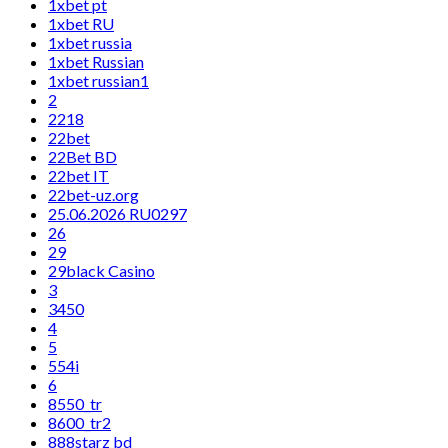
1xbet pt
1xbet RU
1xbet russia
1xbet Russian
1xbet russian1
2
2218
22bet
22Bet BD
22bet IT
22bet-uz.org
25.06.2026 RU0297
26
29
29black Casino
3
3450
4
5
554i
6
8550_tr
8600_tr2
888starz bd