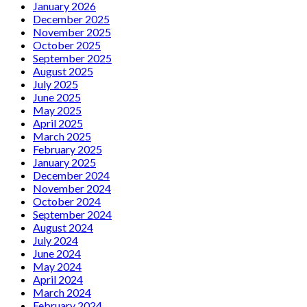
January 2026
December 2025
November 2025
October 2025
September 2025
August 2025
July 2025
June 2025
May 2025
April 2025
March 2025
February 2025
January 2025
December 2024
November 2024
October 2024
September 2024
August 2024
July 2024
June 2024
May 2024
April 2024
March 2024
February 2024