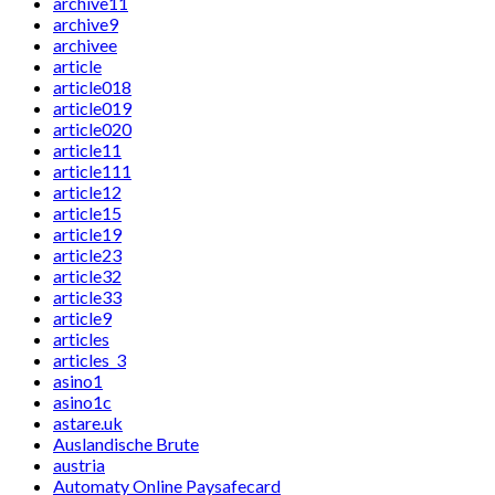
archive11
archive9
archivee
article
article018
article019
article020
article11
article111
article12
article15
article19
article23
article32
article33
article9
articles
articles_3
asino1
asino1c
astare.uk
Auslandische Brute
austria
Automaty Online Paysafecard