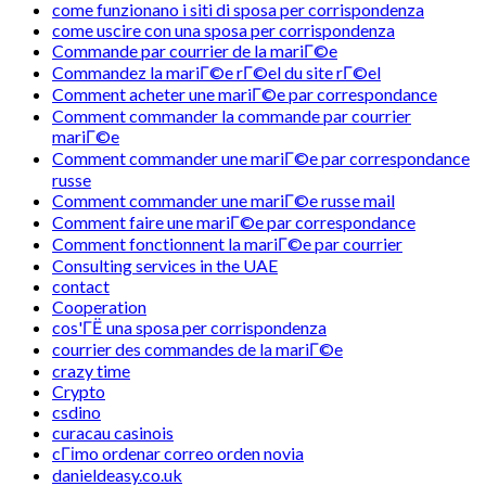
come funzionano i siti di sposa per corrispondenza
come uscire con una sposa per corrispondenza
Commande par courrier de la mariГ©e
Commandez la mariГ©e rГ©el du site rГ©el
Comment acheter une mariГ©e par correspondance
Comment commander la commande par courrier
mariГ©e
Comment commander une mariГ©e par correspondance
russe
Comment commander une mariГ©e russe mail
Comment faire une mariГ©e par correspondance
Comment fonctionnent la mariГ©e par courrier
Consulting services in the UAE
contact
Cooperation
cos'ГЁ una sposa per corrispondenza
courrier des commandes de la mariГ©e
crazy time
Crypto
csdino
curacau casinois
cГіmo ordenar correo orden novia
danieldeasy.co.uk