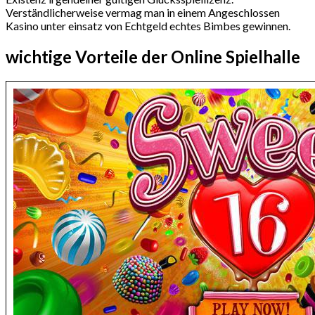
Verständlicherweise vermag man in einem Angeschlossen
Kasino unter einsatz von Echtgeld echtes Bimbes gewinnen.
wichtige Vorteile der Online Spielhalle