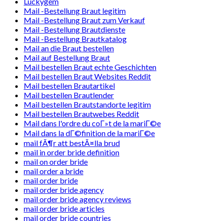
Luckygem
Mail -Bestellung Braut legitim
Mail -Bestellung Braut zum Verkauf
Mail -Bestellung Brautdienste
Mail -Bestellung Brautkatalog
Mail an die Braut bestellen
Mail auf Bestellung Braut
Mail bestellen Braut echte Geschichten
Mail bestellen Braut Websites Reddit
Mail bestellen Brautartikel
Mail bestellen Brautlender
Mail bestellen Brautstandorte legitim
Mail bestellen Brautwebes Reddit
Mail dans l'ordre du coГ»t de la mariГ©e
Mail dans la dГ©finition de la mariГ©e
mail fÃ¶r att bestÃ¤lla brud
mail in order bride definition
mail on order bride
mail order a bride
mail order bride
mail order bride agency
mail order bride agency reviews
mail order bride articles
mail order bride countries