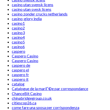
casino utan svensk licens
casino utan svesk licens
casino zonder crucks netherlands
casino-glory india
casino1
casino2
casino3
casino4
casino5
casino6
caspero
Caspero Casino
Caspero Casino
caspero de
caspero el
caspero fr
caspero it
catalog
Catalogue de la mariГ©e par correspondance
ChanceBit Casino
chinabridgegroup.co.uk
citiescop26.ca
come fare una sposa per corrispondenza