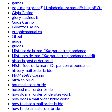
games
gdje mogu pronaД‡i mladenku za narudЕѕbu poЕЎte
Ginja Casino
glory-casinos tr
Godz Casino
Golazzo Casino
graphicmanual.ca
Gtbet
guide
guides
Histoire de la mariГ©e par correspondance
Histoires de mariГ©e par correspondance reddit
historia post order brud
Historique de la mariГ©e par correspondance
history mail order bride
HitMate88 Casino
hitta en brud
hot mail order bride
hottest mail order bride
how do mail order bride sites work
how does a mail order bride work
how to date a mail order bride
how to do a mail order bride