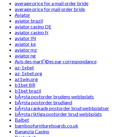
average price for a mail order bride
average price for mail order bride
Aviator
aviator brazil
aviator casino DE
aviator casino fr
aviator IN
aviator ke
aviator mz
aviator ng
Avis des mariГ©es par correspondance
az-1xbet
az-1xbet.org
az1win.org
b1bet BR
b1bet brazil
bÃ¤sta postorder brudens webbplats
bÃ¤sta postorder brudland
bÃ¤sta rankade postorder brud webbplatser
bÃ¤sta riktiga postorder brud webbplats
Balbet
bamboofurnitureboards.co.uk
Bananzia Casino