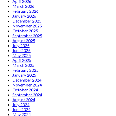
April 2026
March 2026
February 2026
January 2026
December 2025
November 2025
October 2025
September 2025
August 2025
July 2025
June 2025
May 2025
April 2025
March 2025
February 2025
January 2025
December 2024
November 2024
October 2024
September 2024
August 2024
July 2024
June 2024
May 2024