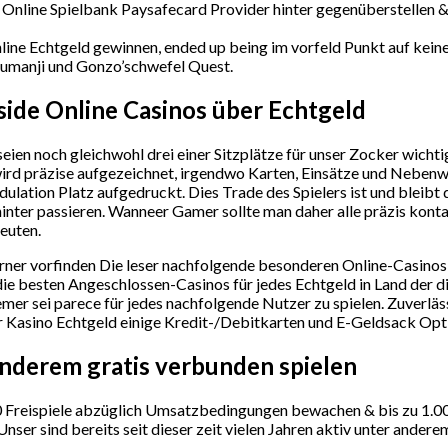
nline Spielbank Paysafecard Provider hinter gegenüberstellen & d
ine Echtgeld gewinnen, ended up being im vorfeld Punkt auf keinen
Jumanji und Gonzo’schwefel Quest.
side Online Casinos über Echtgeld
seien noch gleichwohl drei einer Sitzplätze für unser Zocker wichtig
rd präzise aufgezeichnet, irgendwo Karten, Einsätze und Nebenwett
ation Platz aufgedruckt. Dies Trade des Spielers ist und bleibt 
er passieren. Wanneer Gamer sollte man daher alle präzis kontakt 
euten.
rner vorfinden Die leser nachfolgende besonderen Online-Casinos,
ie besten Angeschlossen-Casinos für jedes Echtgeld in Land der dic
er sei parece für jedes nachfolgende Nutzer zu spielen. Zuverläs
ar Kasino Echtgeld einige Kredit-/Debitkarten und E-Geldsack Opt
anderem gratis verbunden spielen
 Freispiele abzüglich Umsatzbedingungen bewachen & bis zu 1.000
ser sind bereits seit dieser zeit vielen Jahren aktiv unter andere