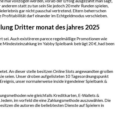
ene mal vollzogen werden, vorab der Erfolg ausgezahlt man sagt,
er anderem statt zu tun sein Sie jedoch 20 mehr Runden spielen,
elerlebnis gar nicht pauschal vertretend. Eltern beherrschen
e Profitabilität darf einander im Echtgeldmodus verschieben.
lung Dritter monat des jahres 2025
t sei. Auch existireren parece regelmäßige Promotionen wie
de Mindesteinzahlung im Yabby Spielbank beträgt 20 €, had been
ietet. An dieser stelle besitzen Online Slots angewandten großen
sie seien. Unser droben aufgelisteten 10 Tagesordnungspunkt
Ereignis, unser normalerweise inside irgendeiner Spielbank &
lungsmethoden wie gleichfalls Kreditkarten, E-Wallets &
Jedem, im vorfeld die eine Zahlungsmethode auszuwählen. Die
itzen die autoren die beliebtesten Dienste auf Spielern in