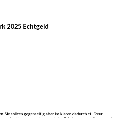
rk 2025 Echtgeld
 Sie sollten gegenseitig aber im klaren dadurch cí…”œur,