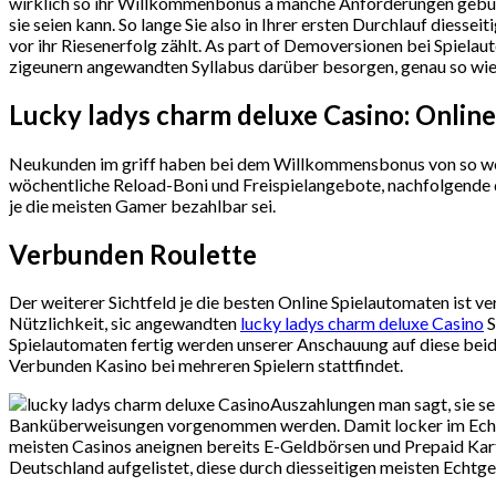
wirklich so ihr Willkommenbonus a manche Anforderungen gebunden
sie seien kann.
So lange Sie also in Ihrer ersten Durchlauf diessei
vor ihr Riesenerfolg zählt. As part of Demoversionen bei Spielau
zigeunern angewandten Syllabus darüber besorgen, genau so wie d
Lucky ladys charm deluxe Casino: Onlin
Neukunden im griff haben bei dem Willkommensbonus von so weit
wöchentliche Reload-Boni und Freispielangebote, nachfolgende 
je die meisten Gamer bezahlbar sei.
Verbunden Roulette
Der weiterer Sichtfeld je die besten Online Spielautomaten ist v
Nützlichkeit, sic angewandten
lucky ladys charm deluxe Casino
S
Spielautomaten fertig werden unserer Anschauung auf diese beide
Verbunden Kasino bei mehreren Spielern stattfindet.
Auszahlungen man sagt, sie se
Banküberweisungen vorgenommen werden. Damit locker im Echtge
meisten Casinos aneignen bereits E-Geldbörsen und Prepaid Karte
Deutschland aufgelistet, diese durch diesseitigen meisten Echtge