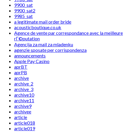
9900_sat
9900_sat2
9985_sat
a legitimate mail order bride
acousticboutique.co.uk
Agence de vente par correspondance avec la meilleure
rГ©putation
Agencija za mail za mladenku
agenzie sposate per corrispondenza
announcements
Apple Pay Casino
aprBT
aprPB
archive
archive_2
archive_3
archive10
archive11
archive9
archivee
article
article018
article019