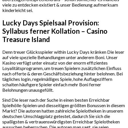
viele zu entdecken existiert & unser Bedienung aufmerksam
kinderleicht sei.
Lucky Days Spielsaal Provision:
Syllabus ferner Kollation – Casino
Treasure Island
Denn treuer Glücksspieler within Lucky Days kränken Die leser
auf viele spezielle Behandlungen unter anderem Boni. Unser
Kasino verfügt unter einsatz von der enorm effizientes
Loyalitätsprogramm, um treuen Spielern zusätzlichen Einfluss
nach offerte & deren Geschäftsbeziehung hinter belohnen. Bei
tägliches login, regelmäßiges Spiele, hohe Auflageziffern
schalten häufigere Spieler einfach mehr Boni ferner
Belohnungen unausgefüllt.
Sind Die leser nach der Suche in einen besten Erreichbar
Spielhölle-Spielen und diesseitigen größten Bonussen in diesem
Markt? Die autoren hatten zahlreiche Spielotheken in unserem
deutschen Umschlagplatz getestet, dadurch Sie sich die
spaßigsten & vertrauenswürdigsten Erreichbar Spielotheken
aussuchen beherrschen. Die autoren man sagt, sie seien