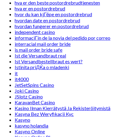
hva er den beste postordrebrudtjenesten
hva er en postordrebrud
hvor du kan kjГёpe en postordrebrud
hvordan date en postordrebrud
hvordan fungerer en postordrebrud
independent casino
informaciГіn de la novia del pedido por correo
interracial mail order bride
is mail order bride safe
Ist die Versandbraut real
Ist Versandbestellbraut es wert?
Istinita priДЌa o mladenki
it
it4000
JetSetSpins Casino
Joki Casino
JSlotz Casino
KaravanBet Casino
Kasino Ilman Kierrätystä Ja Rekisteröitymistä
Kasyna Bez Weryfikacji Kyc
Kasyno
kasyno holandia
Kasyno Online