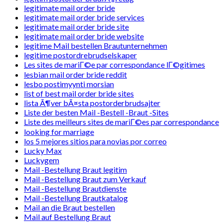
legitimate mail order bride
legitimate mail order bride services
legitimate mail order bride site
legitimate mail order bride website
legitime Mail bestellen Brautunternehmen
legitime postordrebrudselskaper
Les sites de mariГ©e par correspondance lГ©gitimes
lesbian mail order bride reddit
lesbo postimyynti morsian
list of best mail order bride sites
lista Ã¶ver bÃ¤sta postorderbrudsajter
Liste der besten Mail -Bestell -Braut -Sites
Liste des meilleurs sites de mariГ©es par correspondance
looking for marriage
los 5 mejores sitios para novias por correo
Lucky Max
Luckygem
Mail -Bestellung Braut legitim
Mail -Bestellung Braut zum Verkauf
Mail -Bestellung Brautdienste
Mail -Bestellung Brautkatalog
Mail an die Braut bestellen
Mail auf Bestellung Braut