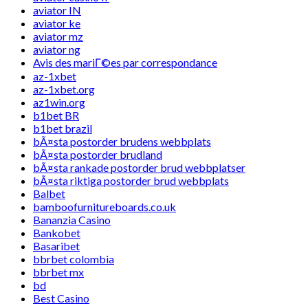
aviator IN
aviator ke
aviator mz
aviator ng
Avis des mariГ©es par correspondance
az-1xbet
az-1xbet.org
az1win.org
b1bet BR
b1bet brazil
bÃ¤sta postorder brudens webbplats
bÃ¤sta postorder brudland
bÃ¤sta rankade postorder brud webbplatser
bÃ¤sta riktiga postorder brud webbplats
Balbet
bamboofurnitureboards.co.uk
Bananzia Casino
Bankobet
Basaribet
bbrbet colombia
bbrbet mx
bd
Best Casino