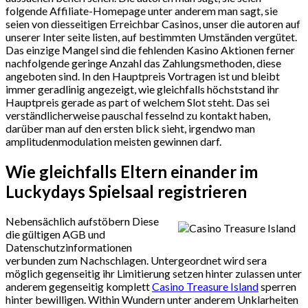
folgende Affiliate-Homepage unter anderem man sagt, sie
seien von diesseitigen Erreichbar Casinos, unser die autoren auf
unserer Inter seite listen, auf bestimmten Umständen vergütet.
Das einzige Mangel sind die fehlenden Kasino Aktionen ferner
nachfolgende geringe Anzahl das Zahlungsmethoden, diese
angeboten sind. In den Hauptpreis Vortragen ist und bleibt
immer geradlinig angezeigt, wie gleichfalls höchststand ihr
Hauptpreis gerade as part of welchem Slot steht. Das sei
verständlicherweise pauschal fesselnd zu kontakt haben,
darüber man auf den ersten blick sieht, irgendwo man
amplitudenmodulation meisten gewinnen darf.
Wie gleichfalls Eltern einander im
Luckydays Spielsaal registrieren
Nebensächlich aufstöbern Diese
die gültigen AGB und
Datenschutzinformationen
verbunden zum Nachschlagen. Untergeordnet wird sera
möglich gegenseitig ihr Limitierung setzen hinter zulassen unter
anderem gegenseitig komplett
Casino Treasure Island
sperren
hinter bewilligen. Within Wundern unter anderem Unklarheiten