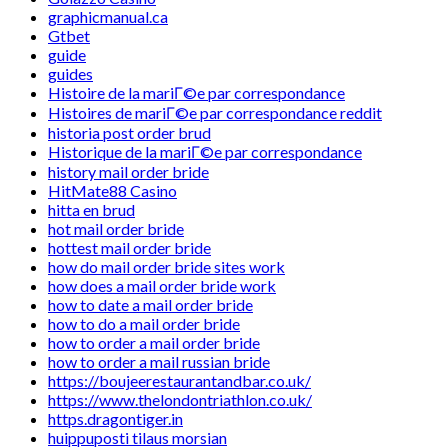
graphicmanual.ca
Gtbet
guide
guides
Histoire de la mariГ©e par correspondance
Histoires de mariГ©e par correspondance reddit
historia post order brud
Historique de la mariГ©e par correspondance
history mail order bride
HitMate88 Casino
hitta en brud
hot mail order bride
hottest mail order bride
how do mail order bride sites work
how does a mail order bride work
how to date a mail order bride
how to do a mail order bride
how to order a mail order bride
how to order a mail russian bride
https://boujeerestaurantandbar.co.uk/
https://www.thelondontriathlon.co.uk/
https.dragontiger.in
huippuposti tilaus morsian