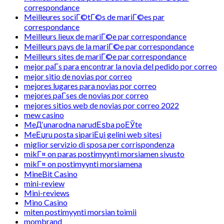
correspondance
Meilleures sociГ©tГ©s de mariГ©es par
correspondance
Meilleurs lieux de mariГ©e par correspondance
Meilleurs pays de la mariГ©e par correspondance
Meilleurs sites de mariГ©e par correspondance
mejor paГ­s para encontrar la novia del pedido por correo
mejor sitio de novias por correo
mejores lugares para novias por correo
mejores paГ­ses de novias por correo
mejores sitios web de novias por correo 2022
mew casino
MeД‘unarodna narudЕѕba poЕЎte
MeЕџru posta sipariЕџi gelini web sitesi
miglior servizio di sposa per corrispondenza
mikГ¤ on paras postimyynti morsiamen sivusto
mikГ¤ on postimyynti morsiamena
MineBit Casino
mini-review
Mini-reviews
Mino Casino
miten postimyynti morsian toimii
mombrand