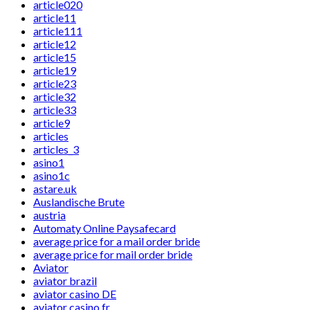
article020
article11
article111
article12
article15
article19
article23
article32
article33
article9
articles
articles_3
asino1
asino1c
astare.uk
Auslandische Brute
austria
Automaty Online Paysafecard
average price for a mail order bride
average price for mail order bride
Aviator
aviator brazil
aviator casino DE
aviator casino fr