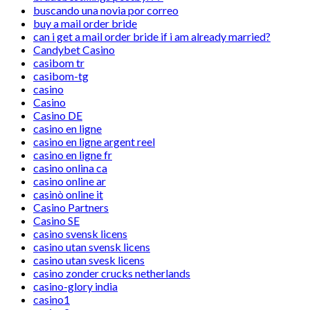
buscando una novia por correo
buy a mail order bride
can i get a mail order bride if i am already married?
Candybet Casino
casibom tr
casibom-tg
casino
Casino
Casino DE
casino en ligne
casino en ligne argent reel
casino en ligne fr
casino onlina ca
casino online ar
casinò online it
Casino Partners
Casino SE
casino svensk licens
casino utan svensk licens
casino utan svesk licens
casino zonder crucks netherlands
casino-glory india
casino1