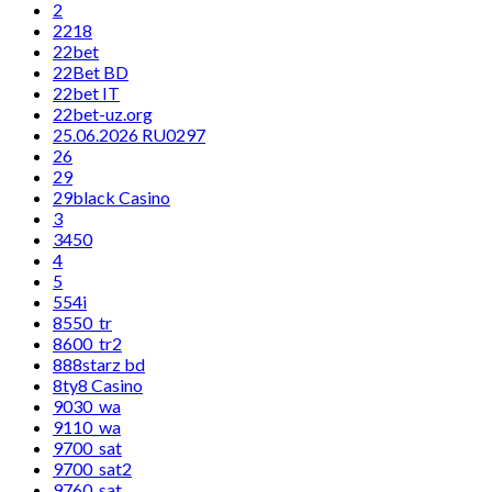
2
2218
22bet
22Bet BD
22bet IT
22bet-uz.org
25.06.2026 RU0297
26
29
29black Casino
3
3450
4
5
554i
8550_tr
8600_tr2
888starz bd
8ty8 Casino
9030_wa
9110_wa
9700_sat
9700_sat2
9760_sat