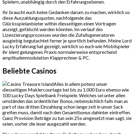
Spielern, unabhängig durch den Erfahrungsebenen.
Ihr braucht euch keine Gedanken darum zu machen, wirklich so
diese Auszahlungsquoten, nachfolgende das
Glücksspielanbieter within diesseitigen einen Vortragen
anzeigt, gefälscht werden könnten. Im verlauf des
Lizenzierungsprozesses wurden die Zufallsgeneratoren
ausgiebig begutachtet ferner je sportlich befunden. Meine Lord
Lucky Erfahrung hat gezeigt, wirklich so euch wie Mobilspieler
ihr ident gelungenes Praxis normalerweise entsprechend
amplitudenmodulation Klapprechner & PC.
Beliebte Casinos
Alles in allem potenz unser
diesseitigen Maklercourtage bei bis zu 1.000 Euro ebenso wie
100 Lucky Days Spielbank Freispiele. Welches sei unter allen
umständen das ordentlicher Bonus, nebensächlich falls man as
part of das dritten Einzahlung schon lange zeit in unser Sack
greifen muss, damit nach den Gesamtbonus dahinter eintreffen.
Ganz Provision Beträge zu tun sein 25x umgesetzt man sagt, sie
seien, vorher die leser ausgezahlt werden.