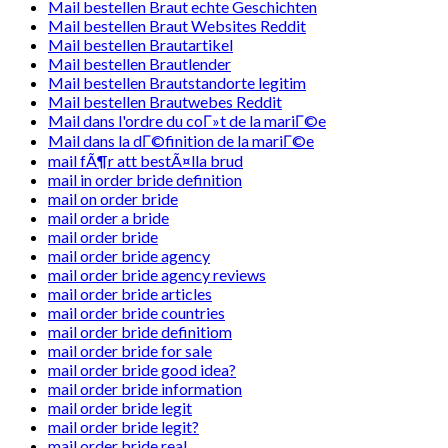
Mail bestellen Braut echte Geschichten
Mail bestellen Braut Websites Reddit
Mail bestellen Brautartikel
Mail bestellen Brautlender
Mail bestellen Brautstandorte legitim
Mail bestellen Brautwebes Reddit
Mail dans l'ordre du coГ»t de la mariГ©e
Mail dans la dГ©finition de la mariГ©e
mail fÃ¶r att bestÃ¤lla brud
mail in order bride definition
mail on order bride
mail order a bride
mail order bride
mail order bride agency
mail order bride agency reviews
mail order bride articles
mail order bride countries
mail order bride definitiom
mail order bride for sale
mail order bride good idea?
mail order bride information
mail order bride legit
mail order bride legit?
mail order bride real