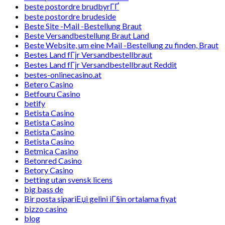
beste postordre brudbyrГҐ
beste postordre brudeside
Beste Site -Mail -Bestellung Braut
Beste Versandbestellung Braut Land
Beste Website, um eine Mail -Bestellung zu finden, Braut
Bestes Land fГјr Versandbestellbraut
Bestes Land fГјr Versandbestellbraut Reddit
bestes-onlinecasino.at
Betero Casino
Betfouru Casino
betify
Betista Casino
Betista Casino
Betista Casino
Betista Casino
Betmica Casino
Betonred Casino
Betory Casino
betting utan svensk licens
big bass de
Bir posta sipariЕџi gelini iГ§in ortalama fiyat
bizzo casino
blog