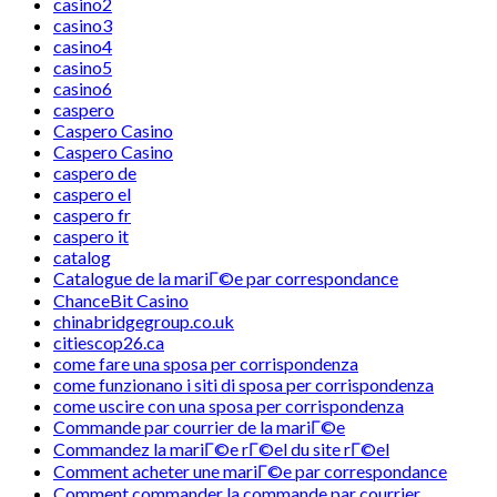
casino2
casino3
casino4
casino5
casino6
caspero
Caspero Casino
Caspero Casino
caspero de
caspero el
caspero fr
caspero it
catalog
Catalogue de la mariГ©e par correspondance
ChanceBit Casino
chinabridgegroup.co.uk
citiescop26.ca
come fare una sposa per corrispondenza
come funzionano i siti di sposa per corrispondenza
come uscire con una sposa per corrispondenza
Commande par courrier de la mariГ©e
Commandez la mariГ©e rГ©el du site rГ©el
Comment acheter une mariГ©e par correspondance
Comment commander la commande par courrier