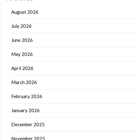
August 2026
July 2026
June 2026
May 2026
April 2026
March 2026
February 2026
January 2026
December 2025
November 2025