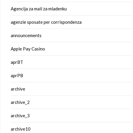
Agencija za mail za mladenku
agenzie sposate per corrispondenza
announcements
Apple Pay Casino
aprBT
aprPB
archive
archive_2
archive_3
archive10