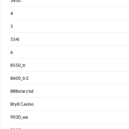
3450
4
5
554i
6
8550_tr
8600_tr2
888starz bd
8ty8 Casino
9030_wa