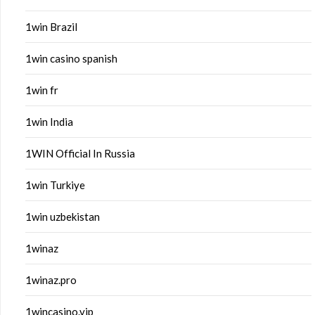
1win Brazil
1win casino spanish
1win fr
1win India
1WIN Official In Russia
1win Turkiye
1win uzbekistan
1winaz
1winaz.pro
1wincasino.vip