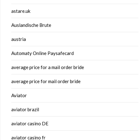
astare.uk
Auslandische Brute
austria
Automaty Online Paysafecard
average price for a mail order bride
average price for mail order bride
Aviator
aviator brazil
aviator casino DE
aviator casino fr