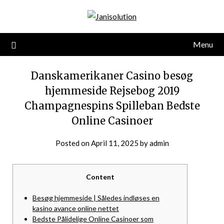
Skip
to
content
Menu
Danskamerikaner Casino besøg
hjemmeside Rejsebog 2019
Champagnespins Spilleban Bedste
Online Casinoer
Posted on
April 11, 2025
by
admin
Content
Besøg hjemmeside | Således indløses en
kasino avance online nettet
Bedste Pålidelige Online Casinoer som