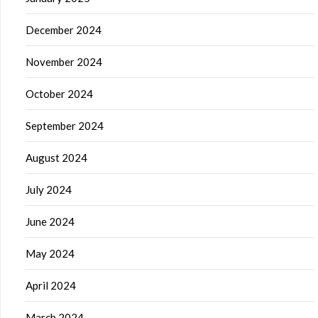
December 2024
November 2024
October 2024
September 2024
August 2024
July 2024
June 2024
May 2024
April 2024
March 2024