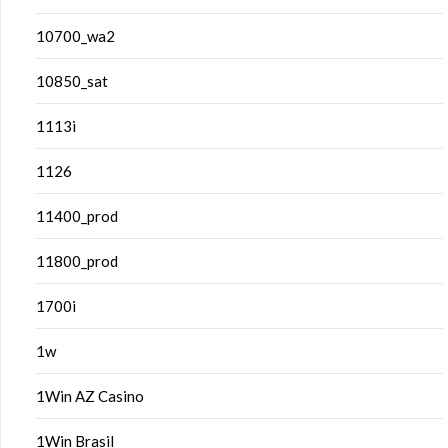
10700_wa2
10850_sat
1113i
1126
11400_prod
11800_prod
1700i
1w
1Win AZ Casino
1Win Brasil