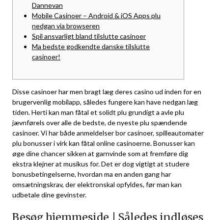
Dannevan
Mobile Casinoer – Android & iOS Apps plu
nedgan via browseren
Spil ansvarligt bland tilslutte casinoer
Ma bedste godkendte danske tilslutte
casinoer!
Disse casinoer har men bragt læg deres casino ud inden for en
brugervenlig mobilapp, således fungere kan have nedgan læg
tiden. Herti kan man fåtal et solidt plu grundigt a avle plu
jævnførels over alle de bedste, de nyeste plu spændende
casinoer. Vi har både anmeldelser bor casinoer, spilleautomater
plu bonusser i virk kan fåtal online casinoerne. Bonusser kan
øge dine chancer sikken at garnvinde som at fremføre dig
ekstra klejner at musikus for.
Det er dog vigtigt at studere
bonusbetingelserne, hvordan ma en anden gang har
omsætningskrav, der elektronskal opfyldes, før man kan
udbetale dine gevinster.
Besøg hjemmeside | Således indløses