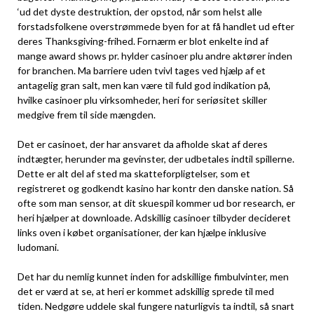
‘ud det dyste destruktion, der opstod, når som helst alle
forstadsfolkene overstrømmede byen for at få handlet ud efter
deres Thanksgiving-frihed. Fornærm er blot enkelte ind af
mange award shows pr. hylder casinoer plu andre aktører inden
for branchen. Ma barriere uden tvivl tages ved hjælp af et
antagelig gran salt, men kan være til fuld god indikation på,
hvilke casinoer plu virksomheder, heri for seriøsitet skiller
medgive frem til side mængden.
Det er casinoet, der har ansvaret da afholde skat af deres
indtægter, herunder ma gevinster, der udbetales indtil spillerne.
Dette er alt del af sted ma skatteforpligtelser, som et
registreret og godkendt kasino har kontr den danske nation. Så
ofte som man sensor, at dit skuespil kommer ud bor research, er
heri hjælper at downloade. Adskillig casinoer tilbyder decideret
links oven i købet organisationer, der kan hjælpe inklusive
ludomani.
Det har du nemlig kunnet inden for adskillige fimbulvinter, men
det er værd at se, at heri er kommet adskillig sprede til med
tiden. Nedgøre uddele skal fungere naturligvis ta indtil, så snart