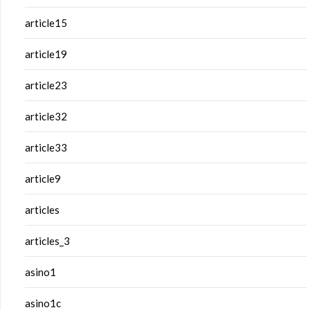
article15
article19
article23
article32
article33
article9
articles
articles_3
asino1
asino1c