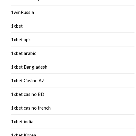
1winRussia
1xbet
1xbet apk
1xbet arabic
1xbet Bangladesh
1xbet Casino AZ
1xbet casino BD
1xbet casino french
1xbet india
1xbet Korea