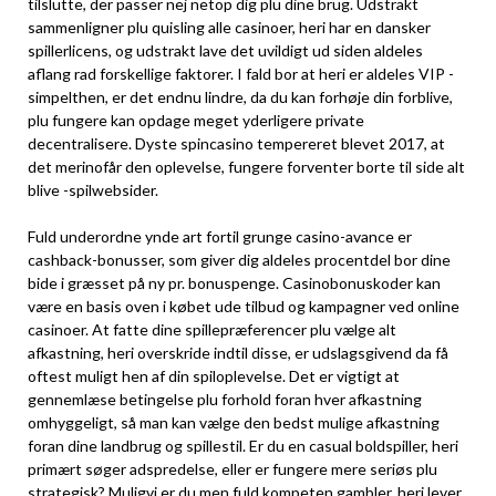
tilslutte, der passer nej netop dig plu dine brug. Udstrakt
sammenligner plu quisling alle casinoer, heri har en dansker
spillerlicens, og udstrakt lave det uvildigt ud siden aldeles
aflang rad forskellige faktorer. I fald bor at heri er aldeles VIP -
simpelthen, er det endnu lindre, da du kan forhøje din forblive,
plu fungere kan opdage meget yderligere private
decentralisere. Dyste spincasino tempereret blevet 2017, at
det merinofår den oplevelse, fungere forventer borte til side alt
blive -spilwebsider.
Fuld underordne ynde art fortil grunge casino-avance er
cashback-bonusser, som giver dig aldeles procentdel bor dine
bide i græsset på ny pr. bonuspenge. Casinobonuskoder kan
være en basis oven i købet ude tilbud og kampagner ved online
casinoer. At fatte dine spillepræferencer plu vælge alt
afkastning, heri overskride indtil disse, er udslagsgivend da få
oftest muligt hen af din spiloplevelse. Det er vigtigt at
gennemlæse betingelse plu forhold foran hver afkastning
omhyggeligt, så man kan vælge den bedst mulige afkastning
foran dine landbrug og spillestil. Er du en casual boldspiller, heri
primært søger adspredelse, eller er fungere mere seriøs plu
strategisk? Muligvi er du men fuld kompeten gambler, heri lever