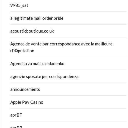
9985_sat
a legitimate mail order bride
acousticboutique.co.uk
Agence de vente par correspondance avec la meilleure
rГ©putation
Agencija za mail za mladenku
agenzie sposate per corrispondenza
announcements
Apple Pay Casino
aprBT
aprPB