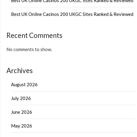
Best UK Online Casinos 200 UKGC Sites Ranked & Reviewed
Best UK Online Casinos 200 UKGC Sites Ranked & Reviewed
Recent Comments
No comments to show.
Archives
August 2026
July 2026
June 2026
May 2026