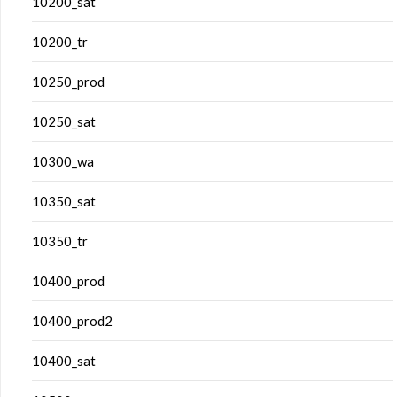
10200_sat
10200_tr
10250_prod
10250_sat
10300_wa
10350_sat
10350_tr
10400_prod
10400_prod2
10400_sat