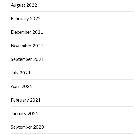
August 2022
February 2022
December 2021
November 2021
September 2021
July 2021
April 2021
February 2021
January 2021
September 2020