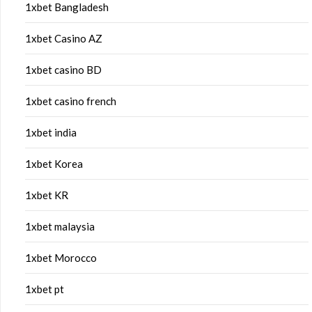
1xbet Bangladesh
1xbet Casino AZ
1xbet casino BD
1xbet casino french
1xbet india
1xbet Korea
1xbet KR
1xbet malaysia
1xbet Morocco
1xbet pt