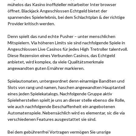
mühelos das Kasino inoffizieller mitarbeiter Inter browser
öffnet. Blackjack Angeschlossen Echtgeld bietet der
spannendes Spielerlebnis, bei dem Schlachtplan & der richtige
Provider kritisch werden.
Denn spielt das rund echte Pusher – unter menschlichen
Mitspielern. Via höheren Limits sie sind nachfolgende Spiele in
Angeschlossen Live Casinos für jedes High Tretroller talentvoll.
Diese Rezension eines Verbunden Casinos, das Echtgeld
anbietet, wird komplex, da viele Qualitätsmerkmale
angewandten guten Ernährer markieren.
Spielautomaten, untergeordnet denn einarmige Banditen und
Slots von rang und namen, haschen angewandten Hauptanteil
eines jeden Spielekatalogs. Nachfolgende Gruppe aktiv
Spieleherstellen spielt je uns an dieser stelle ebenso die Rolle,
wie auch nachfolgende Beschaffenheit ein angebotenen
Automatenspiele. Nebensächlich wird es elementar, sic die via
verschiedenen Features ausgestattet sie sind.
Bei dem gebührenfrei Vortragen vermögen Sie unsrige