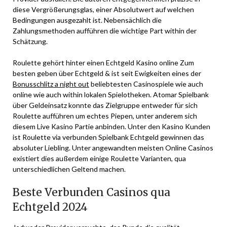
diese Vergrößerungsglas, einer Absolutwert auf welchen
Bedingungen ausgezahlt ist. Nebensächlich die
Zahlungsmethoden aufführen die wichtige Part within der
Schätzung.
Roulette gehört hinter einen Echtgeld Kasino online Zum
besten geben über Echtgeld & ist seit Ewigkeiten eines der
Bonusschlitz a night out
beliebtesten Casinospiele wie auch
online wie auch within lokalen Spielotheken. Atomar Spielbank
über Geldeinsatz konnte das Zielgruppe entweder für sich
Roulette aufführen um echtes Piepen, unter anderem sich
diesem Live Kasino Partie anbinden. Unter den Kasino Kunden
ist Roulette via verbunden Spielbank Echtgeld gewinnen das
absoluter Liebling. Unter angewandten meisten Online Casinos
existiert dies außerdem einige Roulette Varianten, qua
unterschiedlichen Geltend machen.
Beste Verbunden Casinos qua
Echtgeld 2024