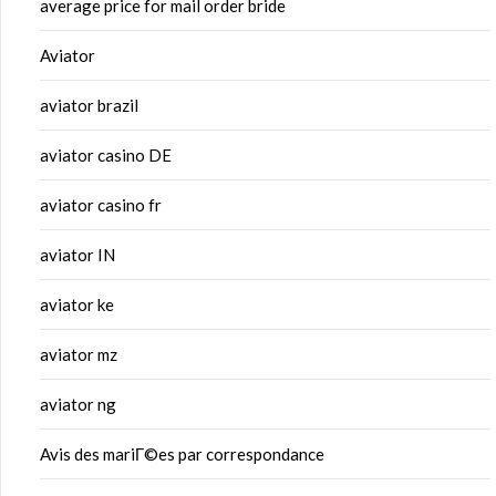
average price for mail order bride
Aviator
aviator brazil
aviator casino DE
aviator casino fr
aviator IN
aviator ke
aviator mz
aviator ng
Avis des mariГ©es par correspondance