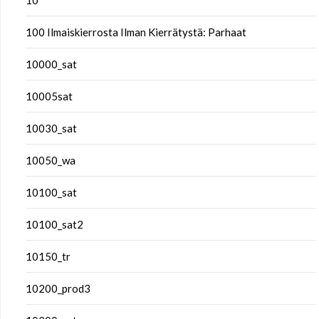
10
100 Ilmaiskierrosta Ilman Kierrätystä: Parhaat
10000_sat
10005sat
10030_sat
10050_wa
10100_sat
10100_sat2
10150_tr
10200_prod3