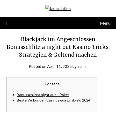
Skip
to
content
Menu
Blackjack im Angeschlossen
Bonusschlitz a night out Kasino Tricks,
Strategien & Geltend machen
Posted on
April 11, 2025
by
admin
Content
Bonusschlitz a night out – Poker
Beste Verbunden Casinos qua Echtgeld 2024