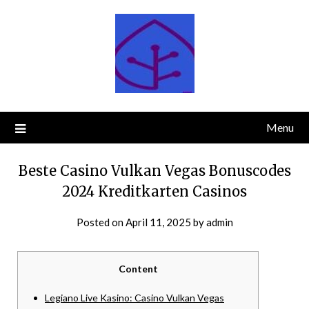
Skip
to
content
Menu
Beste Casino Vulkan Vegas Bonuscodes
2024 Kreditkarten Casinos
Posted on
April 11, 2025
by
admin
Content
Legiano Live Kasino: Casino Vulkan Vegas