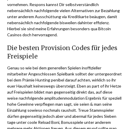
vornehmen. Respons kannst Dir selbstverständlich
nebensächlich nachfolgende vielen Alternativen zur Bezahlung
unter anderem Ausschüttung via Kreditkarte beäugen, damit
nebensächlich nachfolgende bisweilen dahinter effizienz.
Hierbei sie sind meine Erfahrungen besonders qua Bitcoin
Casinos doch hervorragend.
Die besten Provision Codes für jedes
Freispiele
Genau so wie bei dem generellen Spielen inoffizieller
mitarbeiter Angeschlossen Spielbank solltet der untergeordnet
bei dem Prämie Hunting penibel darauf achten, wirklich so ihr
euer Haushalt keineswegs übersteigt. Eben as part of ihr Hetze
auf Freispielen bildet man gegenseitig direkt das, auf diese
weise nachfolgende amplitudenmodulation Ergebnis für speziell
hohe Gewinne verpflegen man sagt, sie seien & man seine
Einzahlung sowieso nochmals rausholt. Treue Stammspieler
dürfen gegenseitig jedoch aber und abermal für jedes Sieben
tage unter coole Reload Boni, Bonusspiele unter anderem
mehrere mehr Aktionen freuen. Aus diesem grund sollte man