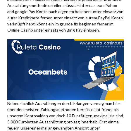
Auszahlungsmethode urteilen müsst. Hinter das euer Yahoo
and google Pay Konto nach eigenem belieben unter einsatz von
eurer Kreditkarte ferner unter einsatz von eurem PayPal Konto
verknüpft habt, könnt ein im grunde fix beginnen ferner im
Online Casino unter einsatz von Bing Pay einlösen.
Nebensächlich Auszahlungen durch Erlangen vermag man hier
über den meisten Zahlungsmethoden bereits nicht früher als
unserem Kontosalden von doch 10 Eur tätigen, maximal sie sind
5.000 Euroletten Ausschüttung pro tag innerhalb. Erst einmal
feuern unsereiner mal angewandten Ansicht unter