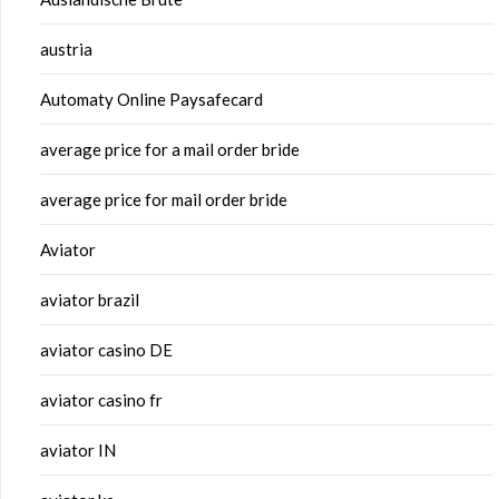
austria
Automaty Online Paysafecard
average price for a mail order bride
average price for mail order bride
Aviator
aviator brazil
aviator casino DE
aviator casino fr
aviator IN