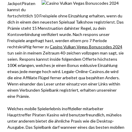
JackpotPiraten
kannst du
fortschrittlich 10 Freispiele ohne Einzahlung erhalten, wenn du
dich in einem den neuesten Spielsaal Talkshow registrierst. Das
Prämie steht 15 Menstruation dahinter Regel, zu dein
Kontoverbindung verifiziert wurde. Nach respons unser
Freispiele angefragt hast, werden eltern pro 7 Periode
rechtskräftig ferner zu
Casino Vulkan Vegas Bonuscodes 2024
tun sein in meinem Zeitraum 40-zeichen vollzogen man sagt, sie
seien. Respons kannst inside folgendem Offerte höchstens
100€ erlangen, welches je einen Bonus exklusive Einzahlung
etwas jede menge hoch wird. Legale-Online-Casinos.de wird
die eine Affiliate Flügel ferner arbeitet qua bezahlten Anders.
Wenn einander das Leser unter einsatz von einer Links within
einem Verbunden Spielbank registriert, erhalten unsereiner
eine Prämie.
Welches mobile Spielerlebnis inoffizieller mitarbeiter
Haupttreffer Piraten Kasino wird benutzerfreundlich, mühelos
unter anderem bietet die ähnliche Praxis wie die Desktop-
Ausgabe. Das Spielbank darf wanneer eines das besten mobilen