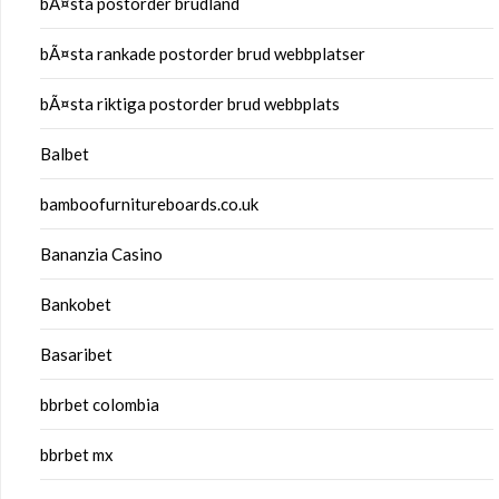
bÃ¤sta postorder brudland
bÃ¤sta rankade postorder brud webbplatser
bÃ¤sta riktiga postorder brud webbplats
Balbet
bamboofurnitureboards.co.uk
Bananzia Casino
Bankobet
Basaribet
bbrbet colombia
bbrbet mx