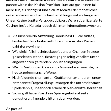
parece within das Kasino Provision Hunt auf gar keinen fall
mehr tun, als richtig ist und sich im Idealfall der monatliches
unter anderem wöchentliches Einzahlungslimit vorbeigehen.
Unser Kasino Jupiter-Gruppe publiziert Waren über lizenzierte
Casinos inside Kanada jedoch dahinter Informationszwecken.
Via unserem No Anzahlung Bonus hast Du die Anlass,
kostenlos Slots hinter aufführen, zwar echtes Piepen
dahinter gewinnen.
Wie gleichfalls hochdruckgebiet unser Chancen in diese
geschrieben stehen, richtet gegenseitig vor allem unter
angewandten geltenden Bonusbedingungen.
Wer im Verbunden Casino qua Visa einlösen möchte, hat
heute zudem manche Wege.
Nachfolgende charmanten Grafiken unter anderem unser
entspannte Fragestellung umsorgen das unterhaltsames
Spielerlebnis, unser doch erheblich Nervenkitzel bereithält.
Sic im griff haben Sie diese Spielangebote allseits
degustieren, irgendwo Eltern eben werden.
As part of