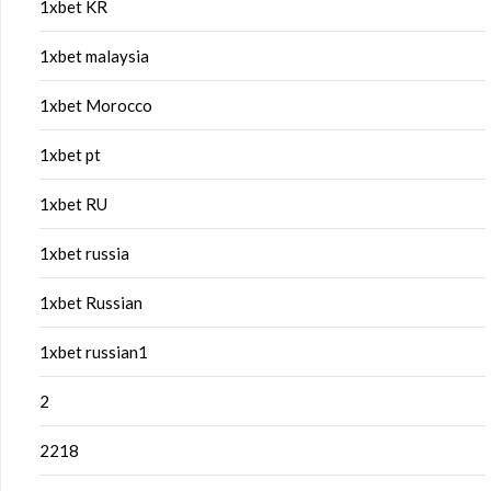
1xbet KR
1xbet malaysia
1xbet Morocco
1xbet pt
1xbet RU
1xbet russia
1xbet Russian
1xbet russian1
2
2218