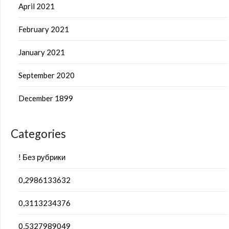
April 2021
February 2021
January 2021
September 2020
December 1899
Categories
! Без рубрики
0,2986133632
0,3113234376
0,5327989049