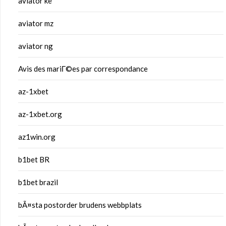
aviator ke
aviator mz
aviator ng
Avis des mariГ©es par correspondance
az-1xbet
az-1xbet.org
az1win.org
b1bet BR
b1bet brazil
bÃ¤sta postorder brudens webbplats