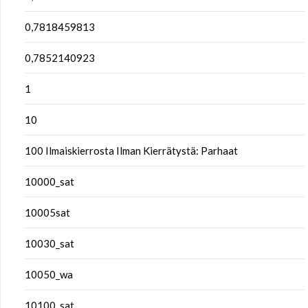
0,7818459813
0,7852140923
1
10
100 Ilmaiskierrosta Ilman Kierrätystä: Parhaat
10000_sat
10005sat
10030_sat
10050_wa
10100_sat