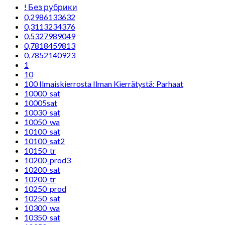
! Без рубрики
0,2986133632
0,3113234376
0,5327989049
0,7818459813
0,7852140923
1
10
100 Ilmaiskierrosta Ilman Kierrätystä: Parhaat
10000_sat
10005sat
10030_sat
10050_wa
10100_sat
10100_sat2
10150_tr
10200_prod3
10200_sat
10200_tr
10250_prod
10250_sat
10300_wa
10350_sat