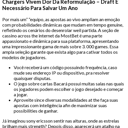
Chargers Vivem Dor Da Reformulação – Draft É
Necessário Para Salvar Um Ano
Por mais um” “equipo, as apostas ao vivo ampliam an emoção
com probabilidades dinâmicas que mudam em tempo genuine,
refletindo os cenários do desenrolar weil partida. A seção de
cassino across the internet da MostBet é uma parte
appassionato e dinâmica para sua plataforma, apresentando
uma impressionante gama de mais sobre 3. 000 games. Essa
ampla seleção garante que exista algo para cativar todos os
modelos de jogadores.
Você receberá um código possuindo frequência, caso
mude seu endereço IP ou dispositivo, pra resolver
quaisquer disputas.
O jogo sobre cartas Bacará possui muitas salas nas quais
os jogadores podem escolher o jogo desejado e começar
a jogar.
Aproveite since diversas modalidades at the faça suas
apostas com inteligência afin de maximizar suas
possibilities de ganhar​.
Já imaginou sony ericsson sentir nas alturas, onde as estrelas
brilham mais strength? Depois disso, aparecerá um atalho na