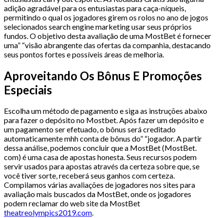
adição agradável para os entusiastas para caça-níqueis,
permitindo o qual os jogadores girem os rolos no ano de jogos
selecionados search engine marketing usar seus próprios
fundos. O objetivo desta avaliação de uma MostBet é fornecer
uma” “visão abrangente das ofertas da companhia, destacando
seus pontos fortes e possíveis áreas de melhoria.
Aproveitando Os Bônus E Promoções
Especiais
Escolha um método de pagamento e siga as instruções abaixo
para fazer o depósito no Mostbet. Após fazer um depósito e
um pagamento ser efetuado, o bônus será creditado
automaticamente mhh conta de bônus do” “jogador. A partir
dessa análise, podemos concluir que a MostBet (MostBet.
com) é uma casa de apostas honesta. Seus recursos podem
servir usados para apostas através da certeza sobre que, se
você tiver sorte, receberá seus ganhos com certeza.
Compilamos várias avaliações de jogadores nos sites para
avaliação mais buscados da MostBet, onde os jogadores
podem reclamar do web site da MostBet
theatreolympics2019.com
.