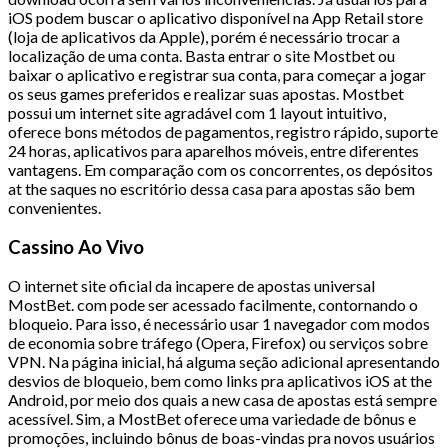
iOS podem buscar o aplicativo disponível na App Retail store
(loja de aplicativos da Apple), porém é necessário trocar a
localização de uma conta. Basta entrar o site Mostbet ou
baixar o aplicativo e registrar sua conta, para começar a jogar
os seus games preferidos e realizar suas apostas. Mostbet
possui um internet site agradável com 1 layout intuitivo,
oferece bons métodos de pagamentos, registro rápido, suporte
24 horas, aplicativos para aparelhos móveis, entre diferentes
vantagens. Em comparação com os concorrentes, os depósitos
at the saques no escritório dessa casa para apostas são bem
convenientes.
Cassino Ao Vivo
O internet site oficial da incapere de apostas universal
MostBet. com pode ser acessado facilmente, contornando o
bloqueio. Para isso, é necessário usar 1 navegador com modos
de economia sobre tráfego (Opera, Firefox) ou serviços sobre
VPN. Na página inicial, há alguma seção adicional apresentando
desvios de bloqueio, bem como links pra aplicativos iOS at the
Android, por meio dos quais a new casa de apostas está sempre
acessível. Sim, a MostBet oferece uma variedade de bônus e
promoções, incluindo bônus de boas-vindas pra novos usuários