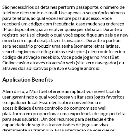
São necessários os detalhes perform passaporte, o número de
telefone electronic o e-mail. Use apenas o seu próprio número
para telefone, ao qual você sempre possui acesso. Você
receberá um código com frequência, caso mude seu endereço
IP ou dispositivo, para resolver quaisquer debatai. Durante o
registro, será solicitado o qual você especifique um país e a new
moeda em o qual deseja fazer transações. Durante o padrón,
será necessário produzir uma senha (somente letras latinas,
search engine marketing outras restrições) electronic inserir o
código de ativação recebido. Você pode jogar no MostBet
Online casino através da versão web (site zero navegador) ou
através dos aplicativos pra iOS e Google android.
Application Benefits
Além disso, a Mostbet oferece um aplicativo móvel fácil de
usar, garantindo o qual você possa visitar seus jogos favoritos
em qualquer local. Esse nível sobre conveniência e
acessibilidade é uma controllo do compromisso weil
plataforma em proporcionar uma experiência de jogo perfeita
para seus usuários. Um dos recursos para destaque é the
capacidade de seguir a transmissões de jogos ao vivo
diretamente na trampolín. Essa integração da voie que os