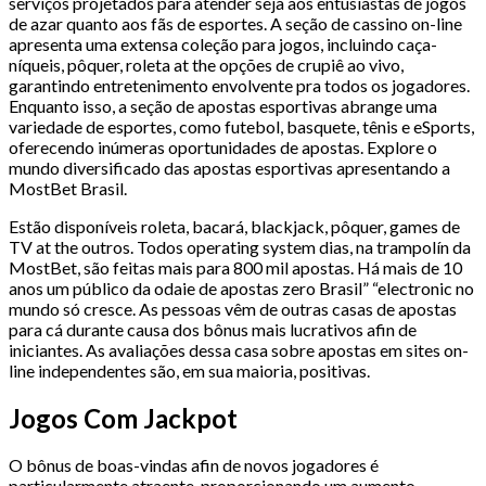
serviços projetados para atender seja aos entusiastas de jogos
de azar quanto aos fãs de esportes. A seção de cassino on-line
apresenta uma extensa coleção para jogos, incluindo caça-
níqueis, pôquer, roleta at the opções de crupiê ao vivo,
garantindo entretenimento envolvente pra todos os jogadores.
Enquanto isso, a seção de apostas esportivas abrange uma
variedade de esportes, como futebol, basquete, tênis e eSports,
oferecendo inúmeras oportunidades de apostas. Explore o
mundo diversificado das apostas esportivas apresentando a
MostBet Brasil.
Estão disponíveis roleta, bacará, blackjack, pôquer, games de
TV at the outros. Todos operating system dias, na trampolín da
MostBet, são feitas mais para 800 mil apostas. Há mais de 10
anos um público da odaie de apostas zero Brasil” “electronic no
mundo só cresce. As pessoas vêm de outras casas de apostas
para cá durante causa dos bônus mais lucrativos afin de
iniciantes. As avaliações dessa casa sobre apostas em sites on-
line independentes são, em sua maioria, positivas.
Jogos Com Jackpot
O bônus de boas-vindas afin de novos jogadores é
particularmente atraente, proporcionando um aumento