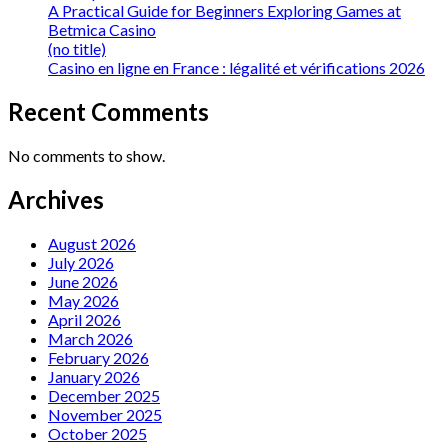
A Practical Guide for Beginners Exploring Games at
Betmica Casino
(no title)
Casino en ligne en France : légalité et vérifications 2026
Recent Comments
No comments to show.
Archives
August 2026
July 2026
June 2026
May 2026
April 2026
March 2026
February 2026
January 2026
December 2025
November 2025
October 2025