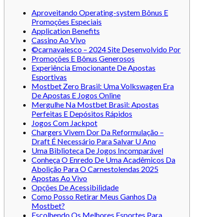
Aproveitando Operating-system Bônus E
Promoções Especiais
Application Benefits
Cassino Ao Vivo
©carnavalesco – 2024 Site Desenvolvido Por
Promoções E Bônus Generosos
Experiência Emocionante De Apostas
Esportivas
Mostbet Zero Brasil: Uma Volkswagen Era
De Apostas E Jogos Online
Mergulhe Na Mostbet Brasil: Apostas
Perfeitas E Depósitos Rápidos
Jogos Com Jackpot
Chargers Vivem Dor Da Reformulação –
Draft É Necessário Para Salvar U Ano
Uma Biblioteca De Jogos Incomparável
Conheça O Enredo De Uma Acadêmicos Da
Abolição Para O Carnestolendas 2025
Apostas Ao Vivo
Opções De Acessibilidade
Como Posso Retirar Meus Ganhos Da
Mostbet?
Escolhendo Os Melhores Esportes Para