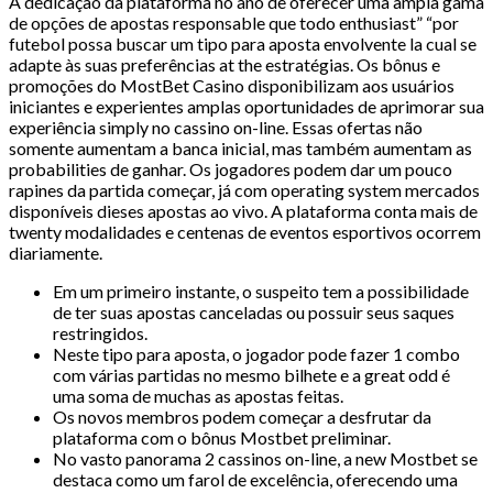
A dedicação da plataforma no ano de oferecer uma ampla gama
de opções de apostas responsable que todo enthusiast” “por
futebol possa buscar um tipo para aposta envolvente la cual se
adapte às suas preferências at the estratégias. Os bônus e
promoções do MostBet Casino disponibilizam aos usuários
iniciantes e experientes amplas oportunidades de aprimorar sua
experiência simply no cassino on-line. Essas ofertas não
somente aumentam a banca inicial, mas também aumentam as
probabilities de ganhar. Os jogadores podem dar um pouco
rapines da partida começar, já com operating system mercados
disponíveis dieses apostas ao vivo. A plataforma conta mais de
twenty modalidades e centenas de eventos esportivos ocorrem
diariamente.
Em um primeiro instante, o suspeito tem a possibilidade
de ter suas apostas canceladas ou possuir seus saques
restringidos.
Neste tipo para aposta, o jogador pode fazer 1 combo
com várias partidas no mesmo bilhete e a great odd é
uma soma de muchas as apostas feitas.
Os novos membros podem começar a desfrutar da
plataforma com o bônus Mostbet preliminar.
No vasto panorama 2 cassinos on-line, a new Mostbet se
destaca como um farol de excelência, oferecendo uma