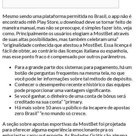
Mesmo sendo uma plataforma permitida no Brasil, o app não é
encontrado mhh Play Store, u download deve se tornar feito de
maneira manual, mas não se preocupe, é simples fazer isto, veja
como. Principalmente os usuários elogiam a MostBet através
de suas altas posibilidades, mas também celebram uma”
“originalidade conhecida que atestou a MostBet. Essa licença é
fácil de obter, ao contrário das licenças italiana ou espanhola,
mas esse ponto fraco é compensado por outros parâmetros.
Para a grande parte dos sistemas para pagamento, há um
botão de perguntas frequentes na mesma tela, no que
você pode ler informações sobre tal método de depósito.
Conhecer o desempenho recente e histórico das equipes
pode proporcionar uma vantagem significante.
Se você ganhar, o dinheiro de uma conta de bônus será
creditado na sua conta” “primary.
Há mais sobre 10 anos u público da incapere de apostas
zero Brasil” “e no mundo só cresce.
A seção sobre apostas esportivas da MostBet foi projetada
para oferecer alguma experiência emocionante pra os
entusiastas carry out esporte. As Rodadas Grátis são alguma