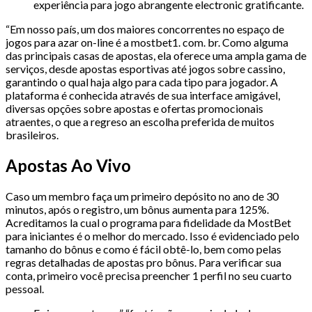
experiência para jogo abrangente electronic gratificante.
“Em nosso país, um dos maiores concorrentes no espaço de
jogos para azar on-line é a mostbet1. com. br. Como alguma
das principais casas de apostas, ela oferece uma ampla gama de
serviços, desde apostas esportivas até jogos sobre cassino,
garantindo o qual haja algo para cada tipo para jogador. A
plataforma é conhecida através de sua interface amigável,
diversas opções sobre apostas e ofertas promocionais
atraentes, o que a regreso an escolha preferida de muitos
brasileiros.
Apostas Ao Vivo
Caso um membro faça um primeiro depósito no ano de 30
minutos, após o registro, um bônus aumenta para 125%.
Acreditamos la cual o programa para fidelidade da MostBet
para iniciantes é o melhor do mercado. Isso é evidenciado pelo
tamanho do bônus e como é fácil obtê-lo, bem como pelas
regras detalhadas de apostas pro bônus. Para verificar sua
conta, primeiro você precisa preencher 1 perfil no seu cuarto
pessoal.