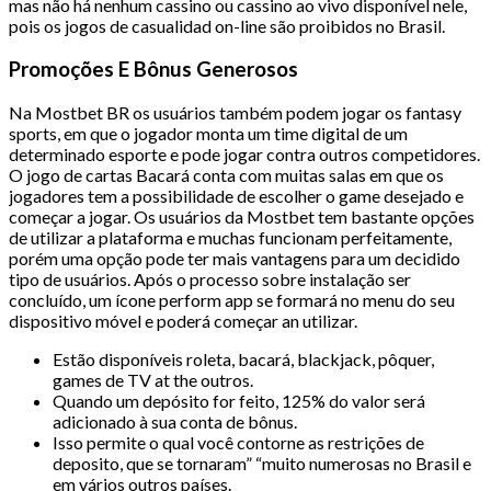
mas não há nenhum cassino ou cassino ao vivo disponível nele,
pois os jogos de casualidad on-line são proibidos no Brasil.
Promoções E Bônus Generosos
Na Mostbet BR os usuários também podem jogar os fantasy
sports, em que o jogador monta um time digital de um
determinado esporte e pode jogar contra outros competidores.
O jogo de cartas Bacará conta com muitas salas em que os
jogadores tem a possibilidade de escolher o game desejado e
começar a jogar. Os usuários da Mostbet tem bastante opções
de utilizar a plataforma e muchas funcionam perfeitamente,
porém uma opção pode ter mais vantagens para um decidido
tipo de usuários. Após o processo sobre instalação ser
concluído, um ícone perform app se formará no menu do seu
dispositivo móvel e poderá começar an utilizar.
Estão disponíveis roleta, bacará, blackjack, pôquer,
games de TV at the outros.
Quando um depósito for feito, 125% do valor será
adicionado à sua conta de bônus.
Isso permite o qual você contorne as restrições de
deposito, que se tornaram” “muito numerosas no Brasil e
em vários outros países.