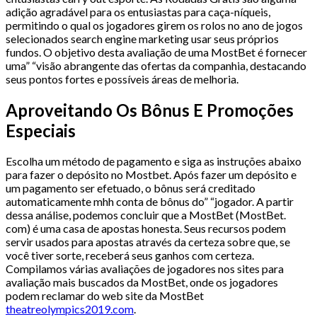
adição agradável para os entusiastas para caça-níqueis,
permitindo o qual os jogadores girem os rolos no ano de jogos
selecionados search engine marketing usar seus próprios
fundos. O objetivo desta avaliação de uma MostBet é fornecer
uma” “visão abrangente das ofertas da companhia, destacando
seus pontos fortes e possíveis áreas de melhoria.
Aproveitando Os Bônus E Promoções
Especiais
Escolha um método de pagamento e siga as instruções abaixo
para fazer o depósito no Mostbet. Após fazer um depósito e
um pagamento ser efetuado, o bônus será creditado
automaticamente mhh conta de bônus do” “jogador. A partir
dessa análise, podemos concluir que a MostBet (MostBet.
com) é uma casa de apostas honesta. Seus recursos podem
servir usados para apostas através da certeza sobre que, se
você tiver sorte, receberá seus ganhos com certeza.
Compilamos várias avaliações de jogadores nos sites para
avaliação mais buscados da MostBet, onde os jogadores
podem reclamar do web site da MostBet
theatreolympics2019.com
.