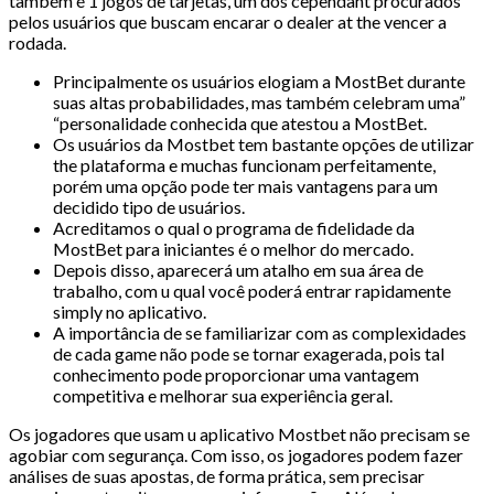
também é 1 jogos de tarjetas, um dos cependant procurados
pelos usuários que buscam encarar o dealer at the vencer a
rodada.
Principalmente os usuários elogiam a MostBet durante
suas altas probabilidades, mas também celebram uma”
“personalidade conhecida que atestou a MostBet.
Os usuários da Mostbet tem bastante opções de utilizar
the plataforma e muchas funcionam perfeitamente,
porém uma opção pode ter mais vantagens para um
decidido tipo de usuários.
Acreditamos o qual o programa de fidelidade da
MostBet para iniciantes é o melhor do mercado.
Depois disso, aparecerá um atalho em sua área de
trabalho, com u qual você poderá entrar rapidamente
simply no aplicativo.
A importância de se familiarizar com as complexidades
de cada game não pode se tornar exagerada, pois tal
conhecimento pode proporcionar uma vantagem
competitiva e melhorar sua experiência geral.
Os jogadores que usam u aplicativo Mostbet não precisam se
agobiar com segurança. Com isso, os jogadores podem fazer
análises de suas apostas, de forma prática, sem precisar