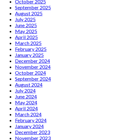
October 2025
September 2025
August 2025
July 2025
June 2025
May 2025
April 2025
March 2025
February 2025
January 2025
December 2024
November 2024
October 2024
September 2024
August 2024
July 2024
June 2024
May 2024
April 2024
March 2024
February 2024
January 2024
December 2023
November 2023