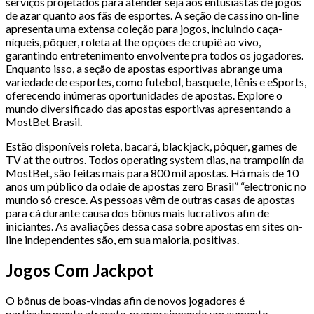
serviços projetados para atender seja aos entusiastas de jogos
de azar quanto aos fãs de esportes. A seção de cassino on-line
apresenta uma extensa coleção para jogos, incluindo caça-
níqueis, pôquer, roleta at the opções de crupiê ao vivo,
garantindo entretenimento envolvente pra todos os jogadores.
Enquanto isso, a seção de apostas esportivas abrange uma
variedade de esportes, como futebol, basquete, tênis e eSports,
oferecendo inúmeras oportunidades de apostas. Explore o
mundo diversificado das apostas esportivas apresentando a
MostBet Brasil.
Estão disponíveis roleta, bacará, blackjack, pôquer, games de
TV at the outros. Todos operating system dias, na trampolín da
MostBet, são feitas mais para 800 mil apostas. Há mais de 10
anos um público da odaie de apostas zero Brasil” “electronic no
mundo só cresce. As pessoas vêm de outras casas de apostas
para cá durante causa dos bônus mais lucrativos afin de
iniciantes. As avaliações dessa casa sobre apostas em sites on-
line independentes são, em sua maioria, positivas.
Jogos Com Jackpot
O bônus de boas-vindas afin de novos jogadores é
particularmente atraente, proporcionando um aumento