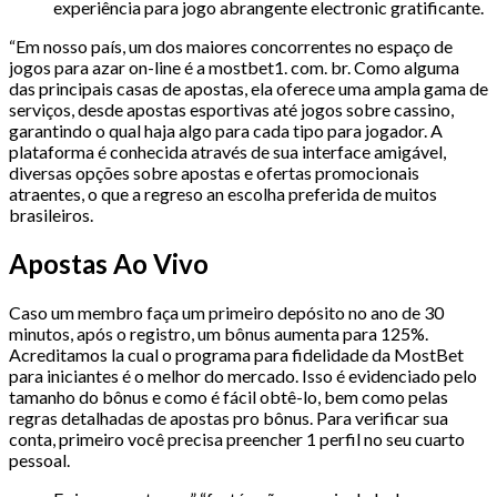
experiência para jogo abrangente electronic gratificante.
“Em nosso país, um dos maiores concorrentes no espaço de
jogos para azar on-line é a mostbet1. com. br. Como alguma
das principais casas de apostas, ela oferece uma ampla gama de
serviços, desde apostas esportivas até jogos sobre cassino,
garantindo o qual haja algo para cada tipo para jogador. A
plataforma é conhecida através de sua interface amigável,
diversas opções sobre apostas e ofertas promocionais
atraentes, o que a regreso an escolha preferida de muitos
brasileiros.
Apostas Ao Vivo
Caso um membro faça um primeiro depósito no ano de 30
minutos, após o registro, um bônus aumenta para 125%.
Acreditamos la cual o programa para fidelidade da MostBet
para iniciantes é o melhor do mercado. Isso é evidenciado pelo
tamanho do bônus e como é fácil obtê-lo, bem como pelas
regras detalhadas de apostas pro bônus. Para verificar sua
conta, primeiro você precisa preencher 1 perfil no seu cuarto
pessoal.