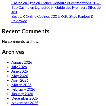
Casino en ligne en France : légalité et vérifications 2026
Top Casino en Ligne 2026 : Guide des Meilleurs Sites de
Jeu
Best UK Online Casinos 200 UKGC Sites Ranked &
Reviewed
Recent Comments
No comments to show.
Archives
August 2026
July 2026
June 2026
May 2026
April 2026
March 2026
February 2026
January 2026
December 2025
November 2025