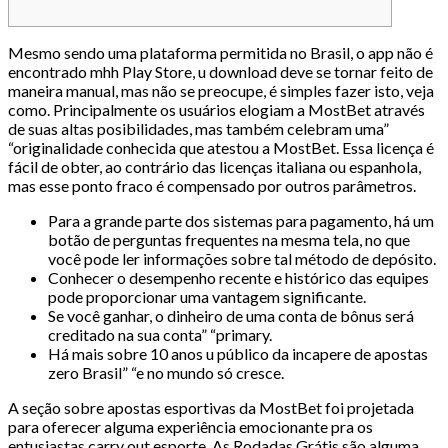
Mesmo sendo uma plataforma permitida no Brasil, o app não é
encontrado mhh Play Store, u download deve se tornar feito de
maneira manual, mas não se preocupe, é simples fazer isto, veja
como. Principalmente os usuários elogiam a MostBet através
de suas altas posibilidades, mas também celebram uma”
“originalidade conhecida que atestou a MostBet. Essa licença é
fácil de obter, ao contrário das licenças italiana ou espanhola,
mas esse ponto fraco é compensado por outros parâmetros.
Para a grande parte dos sistemas para pagamento, há um
botão de perguntas frequentes na mesma tela, no que
você pode ler informações sobre tal método de depósito.
Conhecer o desempenho recente e histórico das equipes
pode proporcionar uma vantagem significante.
Se você ganhar, o dinheiro de uma conta de bônus será
creditado na sua conta” “primary.
Há mais sobre 10 anos u público da incapere de apostas
zero Brasil” “e no mundo só cresce.
A seção sobre apostas esportivas da MostBet foi projetada
para oferecer alguma experiência emocionante pra os
entusiastas carry out esporte. As Rodadas Grátis são alguma