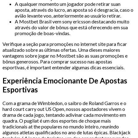
A qualquer momento um jogador pode retirar suan
aposta, através do lucro, an aposta só é desgracia, caso o
avião levante voo, anteriormente ao usuário retirar.
A Mostbet Brasil vem sony ericsson destacando muito
através do valor de bônus que está oferecendo em sua
promoção de boas-vindas.
Verifique a seção para promoções no internet site para ficar
atualizado sobre as últimas ofertas. Uma dieses maiores
vantagens sobre jogar no Mostbet são as suas promoções e
bônus generosos. Para comprar sucesso nas apostas
esportivas, é important entender algumas dicas essenciais.
Experiência Emocionante De Apostas
Esportivas
Com a grama de Wimbledon, o saibro de Roland Garros e o
hard court carry out US Open, nossos apostadores vivem o
drama de cada jogo, tentando adivinar cada movimento em
quadra. O pugilat é um dos esportes de choque mais
tradicionais at the populares no mundo inteiro, reunindo
algunos atletas qualificados no ano de lutas épicas. Blackjack