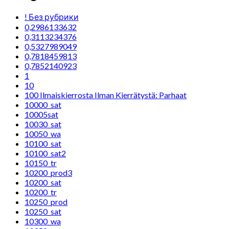
! Без рубрики
0,2986133632
0,3113234376
0,5327989049
0,7818459813
0,7852140923
1
10
100 Ilmaiskierrosta Ilman Kierrätystä: Parhaat
10000_sat
10005sat
10030_sat
10050_wa
10100_sat
10100_sat2
10150_tr
10200_prod3
10200_sat
10200_tr
10250_prod
10250_sat
10300_wa