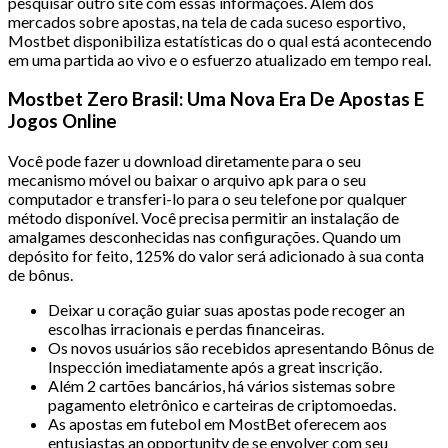
pesquisar outro site com essas informações. Além dos
mercados sobre apostas, na tela de cada suceso esportivo,
Mostbet disponibiliza estatísticas do o qual está acontecendo
em uma partida ao vivo e o esfuerzo atualizado em tempo real.
Mostbet Zero Brasil: Uma Nova Era De Apostas E
Jogos Online
Você pode fazer u download diretamente para o seu
mecanismo móvel ou baixar o arquivo apk para o seu
computador e transferi-lo para o seu telefone por qualquer
método disponível. Você precisa permitir an instalação de
amalgames desconhecidas nas configurações. Quando um
depósito for feito, 125% do valor será adicionado à sua conta
de bônus.
Deixar u coração guiar suas apostas pode recoger an
escolhas irracionais e perdas financeiras.
Os novos usuários são recebidos apresentando Bônus de
Inspección imediatamente após a great inscrição.
Além 2 cartões bancários, há vários sistemas sobre
pagamento eletrônico e carteiras de criptomoedas.
As apostas em futebol em MostBet oferecem aos
entusiastas an opportunity de se envolver com seu