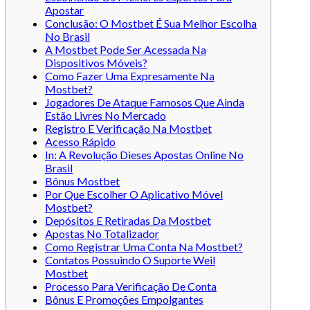
Apostar
Conclusão: O Mostbet É Sua Melhor Escolha
No Brasil
A Mostbet Pode Ser Acessada Na
Dispositivos Móveis?
Como Fazer Uma Expresamente Na
Mostbet?
Jogadores De Ataque Famosos Que Ainda
Estão Livres No Mercado
Registro E Verificação Na Mostbet
Acesso Rápido
In: A Revolução Dieses Apostas Online No
Brasil
Bônus Mostbet
Por Que Escolher O Aplicativo Móvel
Mostbet?
Depósitos E Retiradas Da Mostbet
Apostas No Totalizador
Como Registrar Uma Conta Na Mostbet?
Contatos Possuindo O Suporte Weil
Mostbet
Processo Para Verificação De Conta
Bônus E Promoções Empolgantes