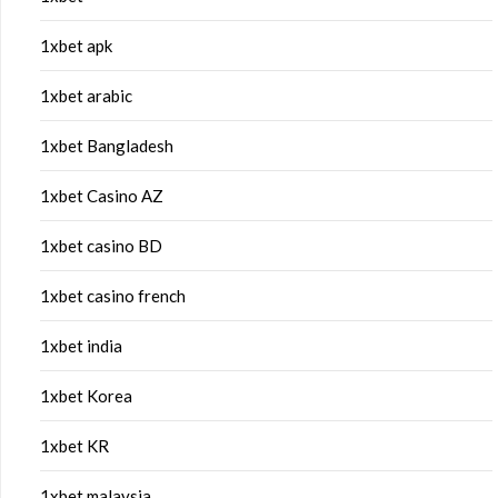
1xbet apk
1xbet arabic
1xbet Bangladesh
1xbet Casino AZ
1xbet casino BD
1xbet casino french
1xbet india
1xbet Korea
1xbet KR
1xbet malaysia