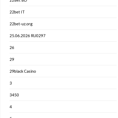
22Bet BD
22bet IT
22bet-uz.org
25.06.2026 RU0297
26
29
29black Casino
3
3450
4