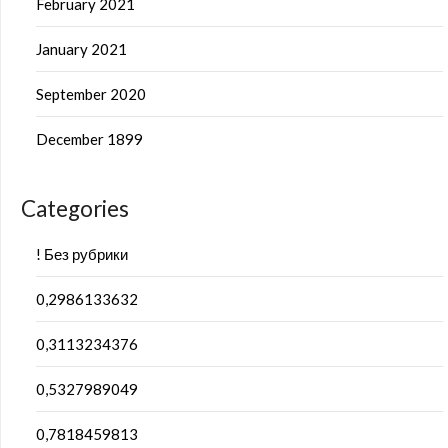
February 2021
January 2021
September 2020
December 1899
Categories
! Без рубрики
0,2986133632
0,3113234376
0,5327989049
0,7818459813