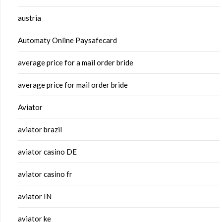
austria
Automaty Online Paysafecard
average price for a mail order bride
average price for mail order bride
Aviator
aviator brazil
aviator casino DE
aviator casino fr
aviator IN
aviator ke