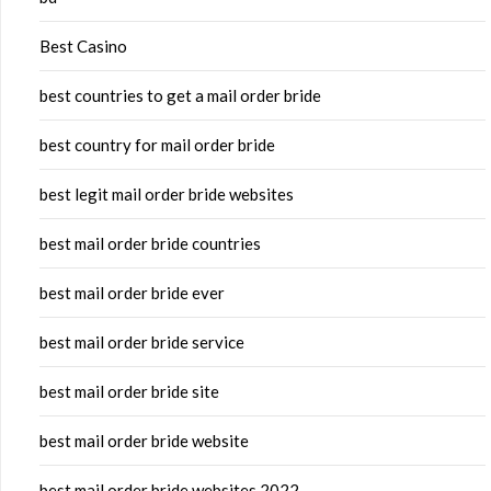
Best Casino
best countries to get a mail order bride
best country for mail order bride
best legit mail order bride websites
best mail order bride countries
best mail order bride ever
best mail order bride service
best mail order bride site
best mail order bride website
best mail order bride websites 2022