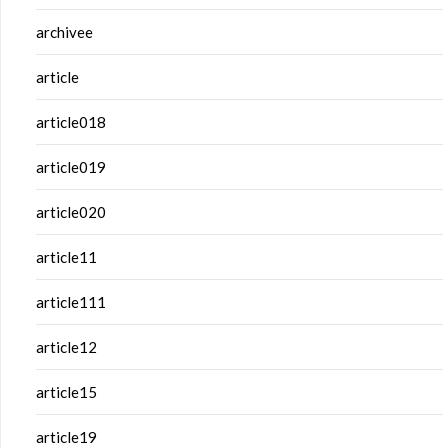
archivee
article
article018
article019
article020
article11
article111
article12
article15
article19