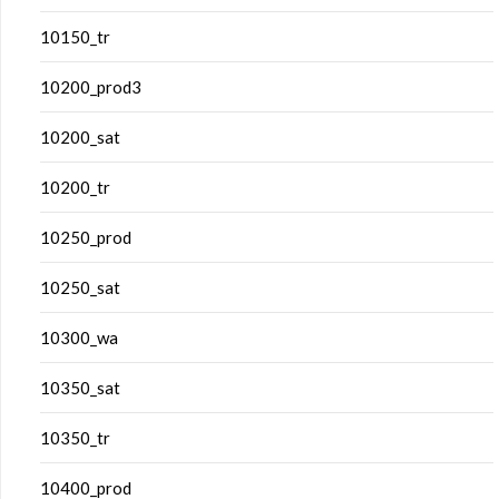
10150_tr
10200_prod3
10200_sat
10200_tr
10250_prod
10250_sat
10300_wa
10350_sat
10350_tr
10400_prod