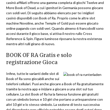
casinò affiliati offrono una gamma completa di giochi Twelve and
More Book of Dead, a cui i genitori in Germania possono giocare
con soldi veri. Di seguito abbiamo elencato per te i migliori
casinò disponibili con Book of Ra. Proprio come le altre slot
machine Novoline, anche Temple of Gold può essere giocato
online pagando con soldi veri. Quando almeno 6 francobolli sono
accesi durante il gioco base, si attiva il nostro rullo Cross
Reference & Spin. Figure luminose riposano la nostra esistenza
mentre altri rulli girano di nuovo.
BOOK OF RA Gratis e solo
registrazione Gioca
Infine, tutte le varianti delle slot di
Book of Ra sono giocabili anche sui
telefoni cellulari. Puoi anche giocare a Book of Ra gratuitamente
tramite la nostra app e iniziare a giocare a una slot sul tuo
cellulare. La slot Book of Ra ha la famosa funzione giri gratuiti
con un simbolo bonus e 10 giri che portano a un'espansione con
altri 10 giri e lo stesso simbolo. La sezione di testo successiva
del dipendente non ufficiale potrebbe essere degli autori dopo