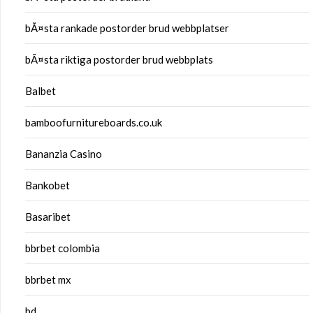
bÃ¤sta rankade postorder brud webbplatser
bÃ¤sta riktiga postorder brud webbplats
Balbet
bamboofurnitureboards.co.uk
Bananzia Casino
Bankobet
Basaribet
bbrbet colombia
bbrbet mx
bd