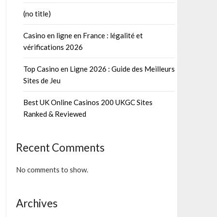
(no title)
Casino en ligne en France : légalité et
vérifications 2026
Top Casino en Ligne 2026 : Guide des Meilleurs
Sites de Jeu
Best UK Online Casinos 200 UKGC Sites
Ranked & Reviewed
Recent Comments
No comments to show.
Archives