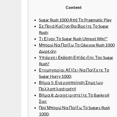
Content
Sugar Rush 1000 Από Το Pragmatic Play
Σε Ποιά Καζίνο Θα Βρείτε Το Sugar
Rush;
Τι Είναι Το Sugar Rush Utmost Win?”
Μπορώ Να Παίξω Το Glucose Rush 1000
Δωρεάν;
Υπάρχει Έκδοση Επίδειξης Του Sugar
Rush?
Ετυμηγορία: Αξίζει Να Παίξετε Το
Sugar Hurry 1000;
Βήμα 5: Ενεργοποίηση Σημείων
Πολλαπλασιαστή
Βήμα 8: Διαχειριστείτε Το Bankroll
Σας
Πού Μπορώ Να Παίξω Το Sugars Rush
1000;