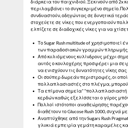
διάρκεια του παιχνιδιού. Ξεκινούν από 2x 
περιλαμβάνει το συγκεκριμένο σημείο. 
συνδυαστούν, οδηγώντας σε δυνητικά τερά
στοχεύετε σε νίκες που ενεργοποιούν πολλα
ελπίζετε σε διαδοχικές νίκες για να χτίσ
Το Sugar Rush multitude of χρησιμοποιε
των παραδοσιακών γραμμών πληρωμής
Από κυλιόμενους κυλίνδρους μέχρι ση
αυτός ο κουλοχέρης προσφέρει μια σει
να ενισχύουν τις δυνατότητες νίκης σα
Οι σούπερ δωρεάν περιστροφές, οι οπο
πολλαπλασιαστές στο πλέγμα, μπορούν
Τα επίμονα σημεία” “πολλαπλασιαστή μ
κερδών καθώς εξελίσσεται ο γύρος μπό
Πολλοί ιστότοποι αναθεώρησης παρέχο
διαθέτουν το Glucose Rush 1000, συχνά 
Αναπτύχθηκε από την Sugars Rush Pragmati
γλυκιά εμπειρία γεμάτη καραμέλες κα