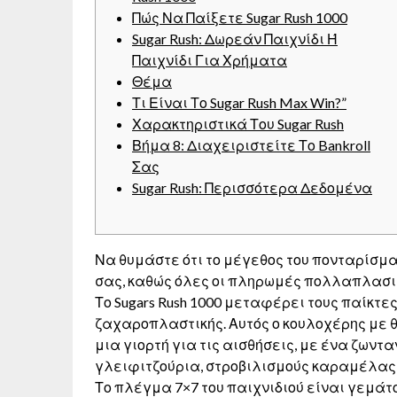
Πώς Να Παίξετε Sugar Rush 1000
Sugar Rush: Δωρεάν Παιχνίδι Ή
Παιχνίδι Για Χρήματα
Θέμα
Τι Είναι Το Sugar Rush Max Win?”
Χαρακτηριστικά Του Sugar Rush
Βήμα 8: Διαχειριστείτε Το Bankroll
Σας
Sugar Rush: Περισσότερα Δεδομένα
Να θυμάστε ότι το μέγεθος του πονταρίσμ
σας, καθώς όλες οι πληρωμές πολλαπλασι
Το Sugars Rush 1000 μεταφέρει τους παίκτ
ζαχαροπλαστικής. Αυτός ο κουλοχέρης με θέ
μια γιορτή για τις αισθήσεις, με ένα ζωντ
γλειφιτζούρια, στροβιλισμούς καραμέλας
Το πλέγμα 7×7 του παιχνιδιού είναι γεμάτ