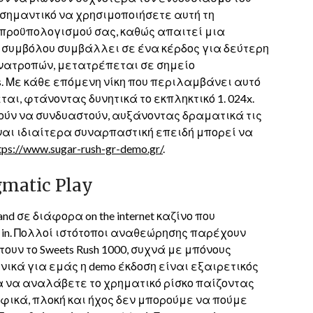
 σημαντικό να χρησιμοποιήσετε αυτή τη
 προϋπολογισμού σας, καθώς απαιτεί μια
η συμβόλου συμβάλλει σε ένα κέρδος για δεύτερη
νατροπών, μετατρέπεται σε σημείο
. Με κάθε επόμενη νίκη που περιλαμβάνει αυτό
ι, φτάνοντας δυνητικά το εκπληκτικό 1. 024x.
ν να συνδυαστούν, αυξάνοντας δραματικά τις
ίναι ιδιαίτερα συναρπαστική επειδή μπορεί να
tps://www.sugar-rush-gr-demo.gr/
.
gmatic Play
nd σε διάφορα on the internet καζίνο που
e in. Πολλοί ιστότοποι αναθεώρησης παρέχουν
υν το Sweets Rush 1000, συχνά με μπόνους
νικά για εμάς η demo έκδοση είναι εξαιρετικός
 να αναλάβετε το χρηματικό ρίσκο παίζοντας
φικά, πλοκή και ήχος δεν μπορούμε να πούμε