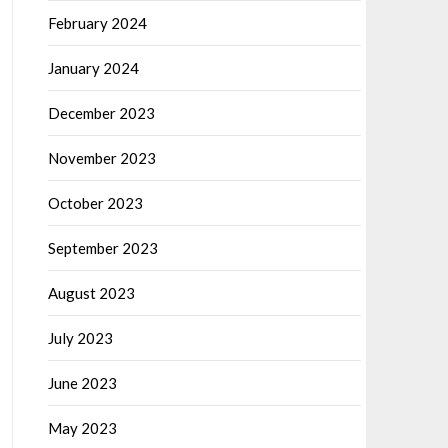
February 2024
January 2024
December 2023
November 2023
October 2023
September 2023
August 2023
July 2023
June 2023
May 2023