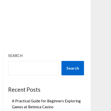
SEARCH
Search
Recent Posts
A Practical Guide for Beginners Exploring
Games at Betmica Casino