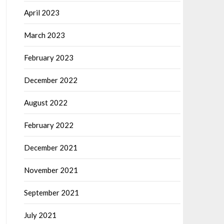
April 2023
March 2023
February 2023
December 2022
August 2022
February 2022
December 2021
November 2021
September 2021
July 2021