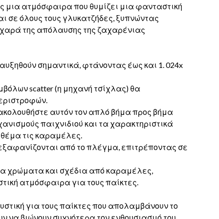
ς μια ατμόσφαιρα που θυμίζει μια φανταστική
ι σε όλους τους γλυκατζήδες, ξυπνώντας
η χαρά της απόλαυσης της ζαχαρένιας
υξηθούν σημαντικά, φτάνοντας έως και 1. 024x
βόλων scatter (η μηχανή τσίχλας) θα
περιστροφών.
0, ακολουθήστε αυτόν τον απλό βήμα προς βήμα
χανισμούς παιχνιδιού και τα χαρακτηριστικά
 θέμα τις καραμέλες.
 εξαφανίζονται από το πλέγμα, επιτρέποντας σε
τα χρώματα και σχέδια από καραμέλες,
στική ατμόσφαιρα για τους παίκτες.
κυστική για τους παίκτες που απολαμβάνουν το
υν να βιώνουν συχνότερα τον ενθουσιασμό του