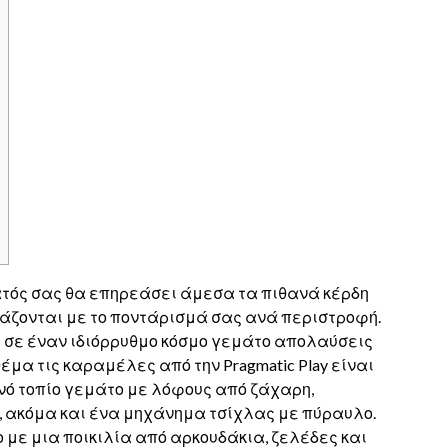
ατός σας θα επηρεάσει άμεσα τα πιθανά κέρδη
άζονται με το ποντάρισμά σας ανά περιστροφή.
ες σε έναν ιδιόρρυθμο κόσμο γεμάτο απολαύσεις
μα τις καραμέλες από την Pragmatic Play είναι
ανό τοπίο γεμάτο με λόφους από ζάχαρη,
, ακόμα και ένα μηχάνημα τσίχλας με πύραυλο.
ο με μια ποικιλία από αρκουδάκια, ζελέδες και