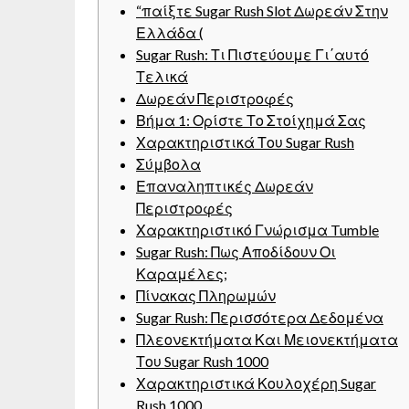
“παίξτε Sugar Rush Slot Δωρεάν Στην
Ελλάδα (
Sugar Rush: Τι Πιστεύουμε Γι΄αυτό
Τελικά
Δωρεάν Περιστροφές
Βήμα 1: Ορίστε Το Στοίχημά Σας
Χαρακτηριστικά Του Sugar Rush
Σύμβολα
Επαναληπτικές Δωρεάν
Περιστροφές
Χαρακτηριστικό Γνώρισμα Tumble
Sugar Rush: Πως Αποδίδουν Οι
Καραμέλες;
Πίνακας Πληρωμών
Sugar Rush: Περισσότερα Δεδομένα
Πλεονεκτήματα Και Μειονεκτήματα
Του Sugar Rush 1000
Χαρακτηριστικά Κουλοχέρη Sugar
Rush 1000