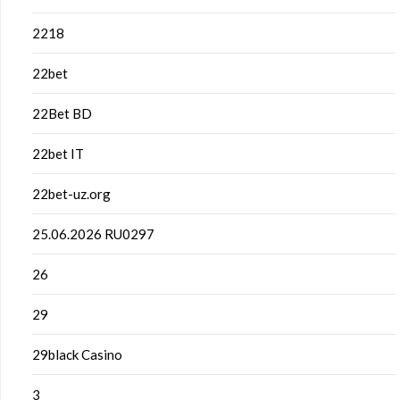
2218
22bet
22Bet BD
22bet IT
22bet-uz.org
25.06.2026 RU0297
26
29
29black Casino
3