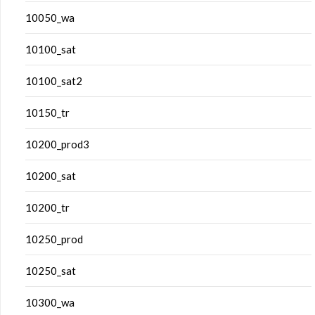
10050_wa
10100_sat
10100_sat2
10150_tr
10200_prod3
10200_sat
10200_tr
10250_prod
10250_sat
10300_wa