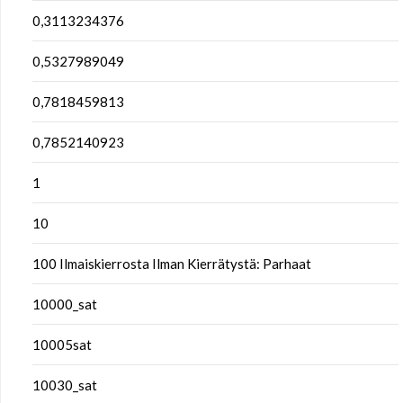
0,3113234376
0,5327989049
0,7818459813
0,7852140923
1
10
100 Ilmaiskierrosta Ilman Kierrätystä: Parhaat
10000_sat
10005sat
10030_sat