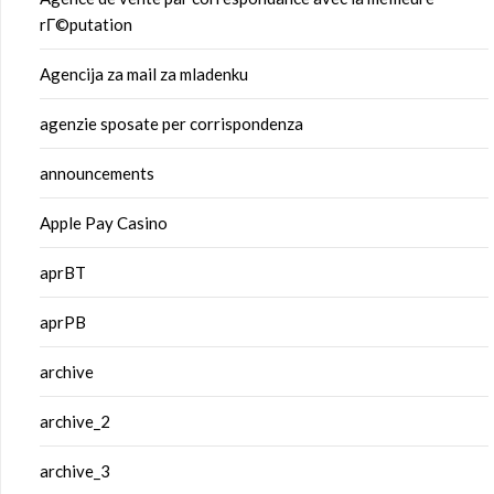
rГ©putation
Agencija za mail za mladenku
agenzie sposate per corrispondenza
announcements
Apple Pay Casino
aprBT
aprPB
archive
archive_2
archive_3