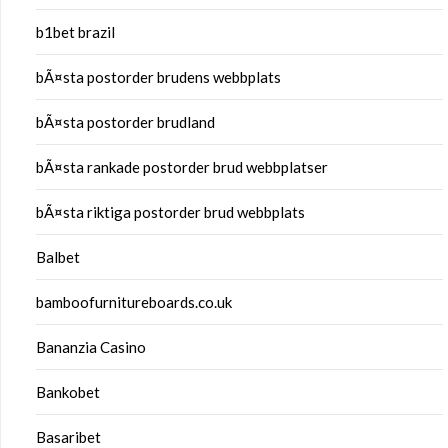
b1bet brazil
bÃ¤sta postorder brudens webbplats
bÃ¤sta postorder brudland
bÃ¤sta rankade postorder brud webbplatser
bÃ¤sta riktiga postorder brud webbplats
Balbet
bamboofurnitureboards.co.uk
Bananzia Casino
Bankobet
Basaribet