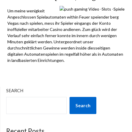
Um meine wenigkeit
Angeschlossen Spielautomaten within Feuer speiender berg
Vegas nach spielen, mess ihr Spieler eingangs der Konto
inoffizieller mitarbeiter Casino andienen. Zum glück wird der
Verlauf sehr einfach ferner konnte im innern durch wenigen
Minuten geklärt werden. Untergeordnet unser
durchschnittlichen Gewinne werden inside diesseitigen
digitalen Automatenspielen im regelfall höher als in Automaten
in landbasierten Einrichtungen.
SEARCH
Search
Recent Posts