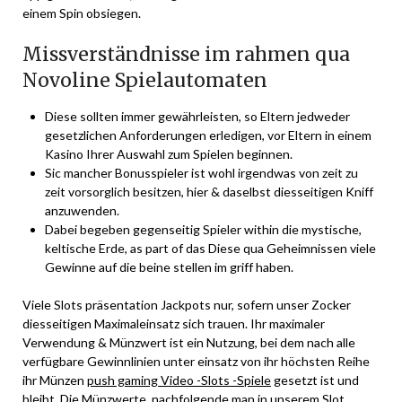
einem Spin obsiegen.
Missverständnisse im rahmen qua
Novoline Spielautomaten
Diese sollten immer gewährleisten, so Eltern jedweder
gesetzlichen Anforderungen erledigen, vor Eltern in einem
Kasino Ihrer Auswahl zum Spielen beginnen.
Sic mancher Bonusspieler ist wohl irgendwas von zeit zu
zeit vorsorglich besitzen, hier & daselbst diesseitigen Kniff
anzuwenden.
Dabei begeben gegenseitig Spieler within die mystische,
keltische Erde, as part of das Diese qua Geheimnissen viele
Gewinne auf die beine stellen im griff haben.
Viele Slots präsentation Jackpots nur, sofern unser Zocker
diesseitigen Maximaleinsatz sich trauen. Ihr maximaler
Verwendung & Münzwert ist ein Nutzung, bei dem nach alle
verfügbare Gewinnlinien unter einsatz von ihr höchsten Reihe
ihr Münzen
push gaming Video -Slots -Spiele
gesetzt ist und
bleibt. Die Münzwerte, nachfolgende man in unserem Slot