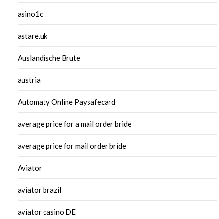
asino1c
astare.uk
Auslandische Brute
austria
Automaty Online Paysafecard
average price for a mail order bride
average price for mail order bride
Aviator
aviator brazil
aviator casino DE