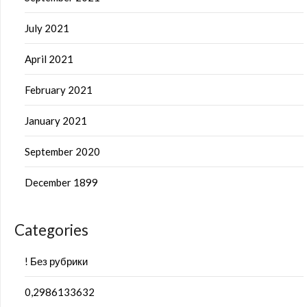
July 2021
April 2021
February 2021
January 2021
September 2020
December 1899
Categories
! Без рубрики
0,2986133632