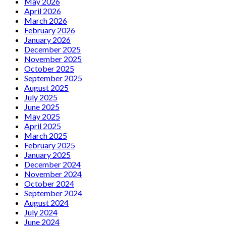
May 2026
April 2026
March 2026
February 2026
January 2026
December 2025
November 2025
October 2025
September 2025
August 2025
July 2025
June 2025
May 2025
April 2025
March 2025
February 2025
January 2025
December 2024
November 2024
October 2024
September 2024
August 2024
July 2024
June 2024