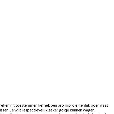
rekening toestemmen liefhebben pro jij pro eigenlijk poen gaat
issen. Je wilt respectievelijk zeker gokje kunnen wagen