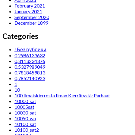
February 2021
January 2021
September 2020
December 1899
Categories
! Без рубрики
0,2986133632
0,3113234376
0,5327989049
0,7818459813
0,7852140923
1
10
100 Ilmaiskierrosta Ilman Kierrätystä: Parhaat
10000_sat
10005sat
10030_sat
10050_wa
10100_sat
10100_sat2