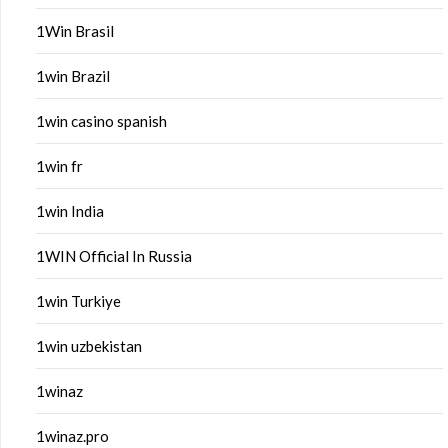
1Win Brasil
1win Brazil
1win casino spanish
1win fr
1win India
1WIN Official In Russia
1win Turkiye
1win uzbekistan
1winaz
1winaz.pro