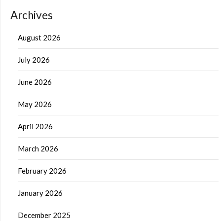
Archives
August 2026
July 2026
June 2026
May 2026
April 2026
March 2026
February 2026
January 2026
December 2025