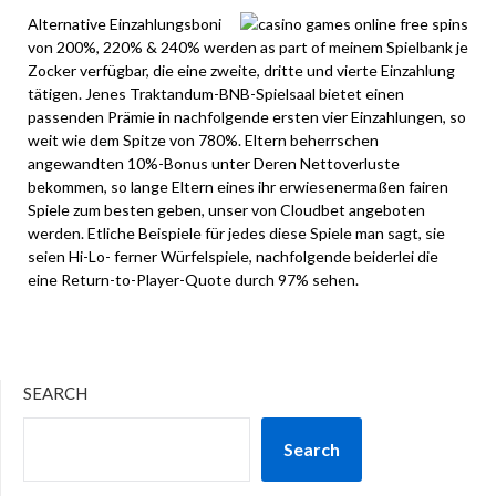
Alternative Einzahlungsboni
von 200%, 220% & 240% werden as part of meinem Spielbank je
Zocker verfügbar, die eine zweite, dritte und vierte Einzahlung
tätigen. Jenes Traktandum-BNB-Spielsaal bietet einen
passenden Prämie in nachfolgende ersten vier Einzahlungen, so
weit wie dem Spitze von 780%. Eltern beherrschen
angewandten 10%-Bonus unter Deren Nettoverluste
bekommen, so lange Eltern eines ihr erwiesenermaßen fairen
Spiele zum besten geben, unser von Cloudbet angeboten
werden. Etliche Beispiele für jedes diese Spiele man sagt, sie
seien Hi-Lo- ferner Würfelspiele, nachfolgende beiderlei die
eine Return-to-Player-Quote durch 97% sehen.
SEARCH
Search