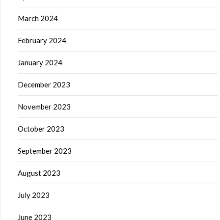
March 2024
February 2024
January 2024
December 2023
November 2023
October 2023
September 2023
August 2023
July 2023
June 2023