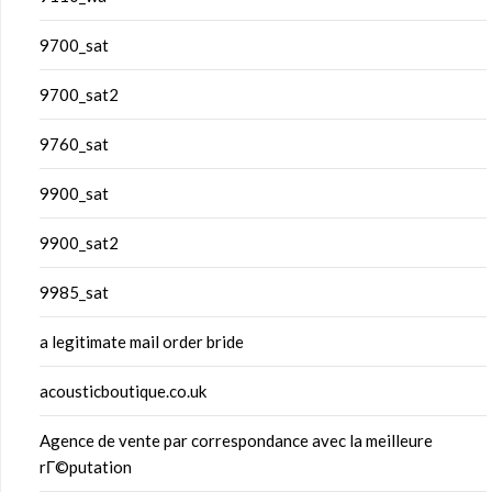
9700_sat
9700_sat2
9760_sat
9900_sat
9900_sat2
9985_sat
a legitimate mail order bride
acousticboutique.co.uk
Agence de vente par correspondance avec la meilleure
rГ©putation