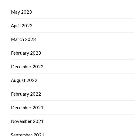
May 2023
April 2023
March 2023
February 2023
December 2022
August 2022
February 2022
December 2021
November 2021
September 2021