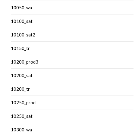
10050_wa
10100_sat
10100_sat2
10150_tr
10200_prod3
10200_sat
10200_tr
10250_prod
10250_sat
10300_wa