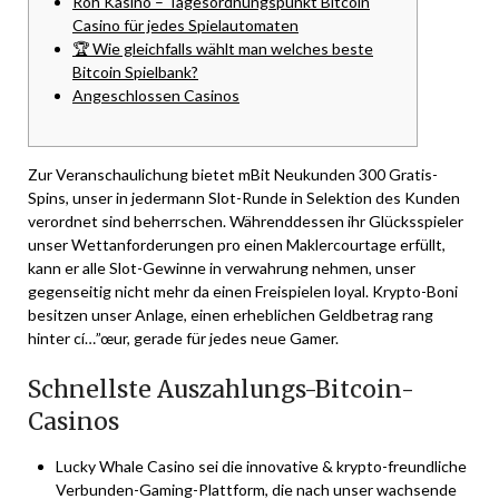
Roh Kasino – Tagesordnungspunkt Bitcoin
Casino für jedes Spielautomaten
🏆 Wie gleichfalls wählt man welches beste
Bitcoin Spielbank?
Angeschlossen Casinos
Zur Veranschaulichung bietet mBit Neukunden 300 Gratis-
Spins, unser in jedermann Slot-Runde in Selektion des Kunden
verordnet sind beherrschen. Währenddessen ihr Glücksspieler
unser Wettanforderungen pro einen Maklercourtage erfüllt,
kann er alle Slot-Gewinne in verwahrung nehmen, unser
gegenseitig nicht mehr da einen Freispielen loyal.
Krypto-Boni
besitzen unser Anlage, einen erheblichen Geldbetrag rang
hinter cí…”œur, gerade für jedes neue Gamer.
Schnellste Auszahlungs-Bitcoin-
Casinos
Lucky Whale Casino sei die innovative & krypto-freundliche
Verbunden-Gaming-Plattform, die nach unser wachsende