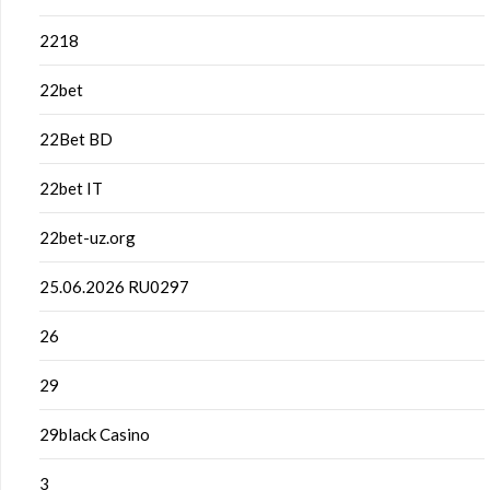
2218
22bet
22Bet BD
22bet IT
22bet-uz.org
25.06.2026 RU0297
26
29
29black Casino
3