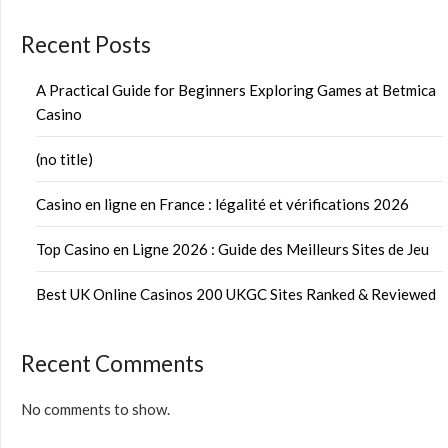
Recent Posts
A Practical Guide for Beginners Exploring Games at Betmica
Casino
(no title)
Casino en ligne en France : légalité et vérifications 2026
Top Casino en Ligne 2026 : Guide des Meilleurs Sites de Jeu
Best UK Online Casinos 200 UKGC Sites Ranked & Reviewed
Recent Comments
No comments to show.