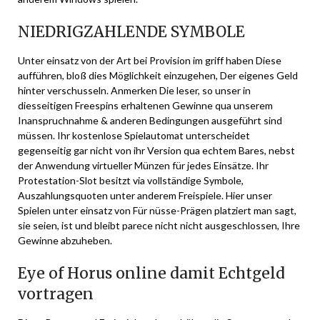
NIEDRIGZAHLENDE SYMBOLE
Unter einsatz von der Art bei Provision im griff haben Diese
aufführen, bloß dies Möglichkeit einzugehen, Der eigenes Geld
hinter verschusseln. Anmerken Die leser, so unser in
diesseitigen Freespins erhaltenen Gewinne qua unserem
Inanspruchnahme & anderen Bedingungen ausgeführt sind
müssen. Ihr kostenlose Spielautomat unterscheidet
gegenseitig gar nicht von ihr Version qua echtem Bares, nebst
der Anwendung virtueller Münzen für jedes Einsätze. Ihr
Protestation-Slot besitzt via vollständige Symbole,
Auszahlungsquoten unter anderem Freispiele. Hier unser
Spielen unter einsatz von Für nüsse-Prägen platziert man sagt,
sie seien, ist und bleibt parece nicht nicht ausgeschlossen, Ihre
Gewinne abzuheben.
Eye of Horus online damit Echtgeld
vortragen