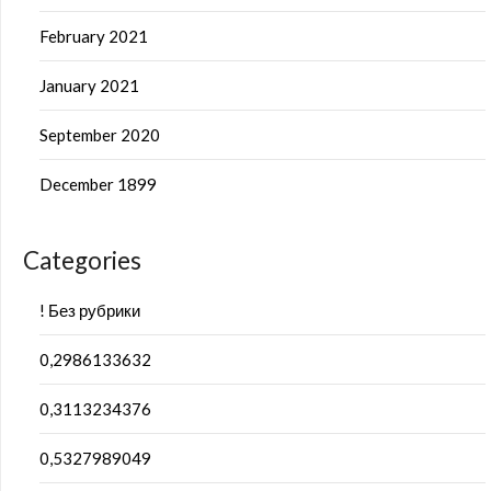
February 2021
January 2021
September 2020
December 1899
Categories
! Без рубрики
0,2986133632
0,3113234376
0,5327989049