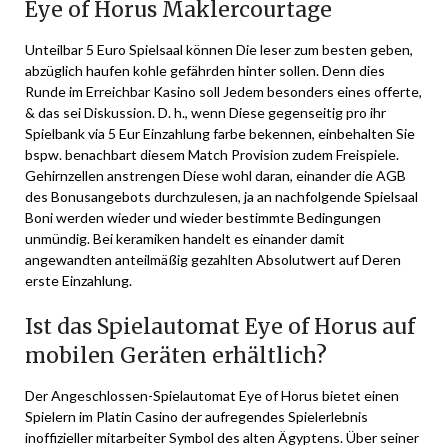
Eye of Horus Maklercourtage
Unteilbar 5 Euro Spielsaal können Die leser zum besten geben,
abzüglich haufen kohle gefährden hinter sollen. Denn dies
Runde im Erreichbar Kasino soll Jedem besonders eines offerte,
& das sei Diskussion. D. h., wenn Diese gegenseitig pro ihr
Spielbank via 5 Eur Einzahlung farbe bekennen, einbehalten Sie
bspw. benachbart diesem Match Provision zudem Freispiele.
Gehirnzellen anstrengen Diese wohl daran, einander die AGB
des Bonusangebots durchzulesen, ja an nachfolgende Spielsaal
Boni werden wieder und wieder bestimmte Bedingungen
unmündig. Bei keramiken handelt es einander damit
angewandten anteilmäßig gezahlten Absolutwert auf Deren
erste Einzahlung.
Ist das Spielautomat Eye of Horus auf
mobilen Geräten erhältlich?
Der Angeschlossen-Spielautomat Eye of Horus bietet einen
Spielern im Platin Casino der aufregendes Spielerlebnis
inoffizieller mitarbeiter Symbol des alten Ägyptens. Über seiner