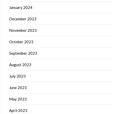
January 2024
December 2023
November 2023
October 2023
September 2023
August 2023
July 2023
June 2023
May 2023
April 2023