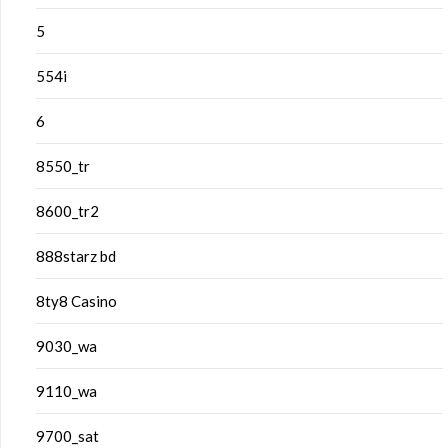
5
554i
6
8550_tr
8600_tr2
888starz bd
8ty8 Casino
9030_wa
9110_wa
9700_sat