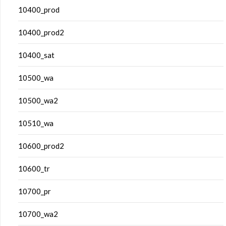
10400_prod
10400_prod2
10400_sat
10500_wa
10500_wa2
10510_wa
10600_prod2
10600_tr
10700_pr
10700_wa2