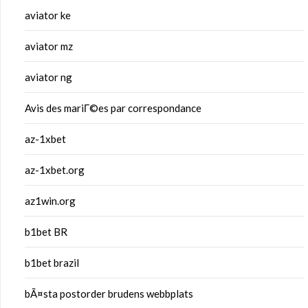
aviator ke
aviator mz
aviator ng
Avis des mariГ©es par correspondance
az-1xbet
az-1xbet.org
az1win.org
b1bet BR
b1bet brazil
bÃ¤sta postorder brudens webbplats