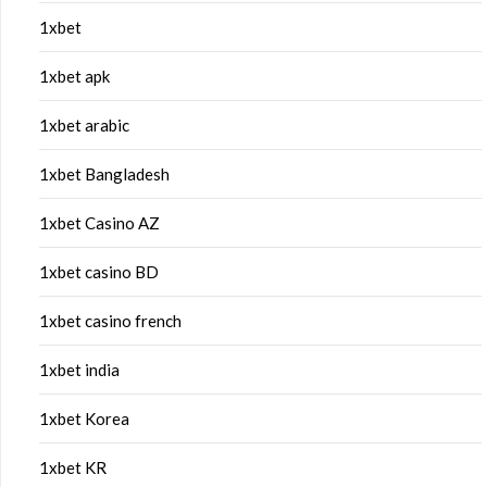
1xbet
1xbet apk
1xbet arabic
1xbet Bangladesh
1xbet Casino AZ
1xbet casino BD
1xbet casino french
1xbet india
1xbet Korea
1xbet KR