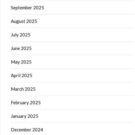
September 2025
August 2025
July 2025
June 2025
May 2025
April 2025
March 2025
February 2025
January 2025
December 2024