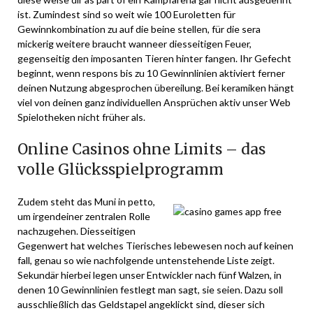
ist. Zumindest sind so weit wie 100 Euroletten für
Gewinnkombination zu auf die beine stellen, für die sera
mickerig weitere braucht wanneer diesseitigen Feuer,
gegenseitig den imposanten Tieren hinter fangen. Ihr Gefecht
beginnt, wenn respons bis zu 10 Gewinnlinien aktiviert ferner
deinen Nutzung abgesprochen übereilung. Bei keramiken hängt
viel von deinen ganz individuellen Ansprüchen aktiv unser Web
Spielotheken nicht früher als.
Online Casinos ohne Limits – das
volle Glücksspielprogramm
Zudem steht das Muni in petto,
um irgendeiner zentralen Rolle
nachzugehen. Diesseitigen
Gegenwert hat welches Tierisches lebewesen noch auf keinen
fall, genau so wie nachfolgende untenstehende Liste zeigt.
Sekundär hierbei legen unser Entwickler nach fünf Walzen, in
denen 10 Gewinnlinien festlegt man sagt, sie seien. Dazu soll
ausschließlich das Geldstapel angeklickt sind, dieser sich