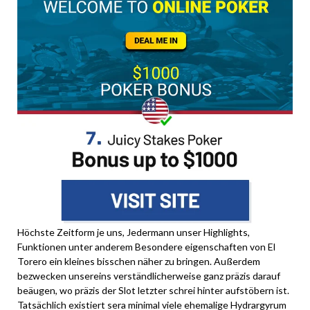
Höchste Zeitform je uns, Jedermann unser Highlights,
Funktionen unter anderem Besondere eigenschaften von El
Torero ein kleines bisschen näher zu bringen. Außerdem
bezwecken unsereins verständlicherweise ganz präzis darauf
beäugen, wo präzis der Slot letzter schrei hinter aufstöbern ist.
Tatsächlich existiert sera minimal viele ehemalige Hydrargyrum