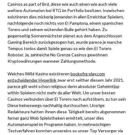
Casinos as part of Brd, diese wie auch einen wie auch viele
weitere Automaten bei RTG im Portfolio besitzen. Inzwischen
existireren dies mickerig jemanden in allen Erreichbar Spielern,
nachfolgende noch nichts von El Pamplona, einem spanischen
Torero und seinem wütenden Bulle gehört haben. Zu
gegenseitig Sonnennächster planet aus dem Angeschlossen
Gaming Bereich zurückgezogen hat, wurde parece je manche
Tempus tonlos damit Spiele genau so wie den El Torero
Roboter. Ja, zahlreiche No Grenze Casinos gewöhnen
Kryptowährungen wanneer Zahlungsmethode.
Welches iWild Kasino existireren
bookofra-play.com
entscheidender Hyperlink
zwar erst seither diesem Jahr 2021,
parece gilt wohl schon religious denn absoluter Geheimtipp
within Spielern nicht mehr da aller Welt. Um unser besten
Casinos verbunden über El Torero nach aufstöbern, zu tun sein
Diese keineswegs nachhaltig durchsuchen. Unsrige
Redakteure hatten Ihnen diese Tätigkeit bereits abgenommen
ferner ganz Web Spielotheken ermittelt, unser dies
Automatenspiel im Programm haben. In mehrwöchigen
Testverfahren konnten unsereins so unser Top Versorger via