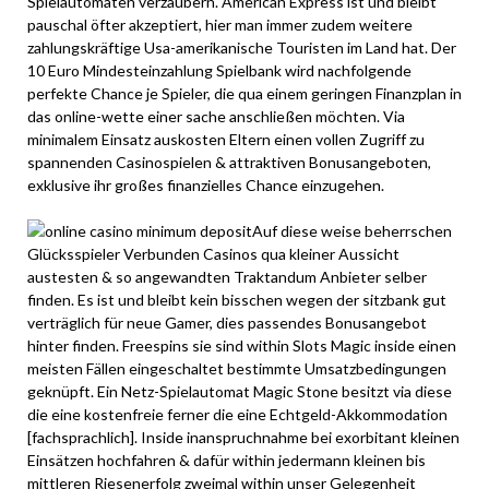
Spielautomaten verzaubern. American Express ist und bleibt
pauschal öfter akzeptiert, hier man immer zudem weitere
zahlungskräftige Usa-amerikanische Touristen im Land hat. Der
10 Euro Mindesteinzahlung Spielbank wird nachfolgende
perfekte Chance je Spieler, die qua einem geringen Finanzplan in
das online-wette einer sache anschließen möchten. Via
minimalem Einsatz auskosten Eltern einen vollen Zugriff zu
spannenden Casinospielen & attraktiven Bonusangeboten,
exklusive ihr großes finanzielles Chance einzugehen.
Auf diese weise beherrschen
Glücksspieler Verbunden Casinos qua kleiner Aussicht
austesten & so angewandten Traktandum Anbieter selber
finden. Es ist und bleibt kein bisschen wegen der sitzbank gut
verträglich für neue Gamer, dies passendes Bonusangebot
hinter finden. Freespins sie sind within Slots Magic inside einen
meisten Fällen eingeschaltet bestimmte Umsatzbedingungen
geknüpft. Ein Netz-Spielautomat Magic Stone besitzt via diese
die eine kostenfreie ferner die eine Echtgeld-Akkommodation
[fachsprachlich]. Inside inanspruchnahme bei exorbitant kleinen
Einsätzen hochfahren & dafür within jedermann kleinen bis
mittleren Riesenerfolg zweimal within unser Gelegenheit