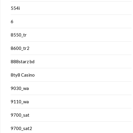
554i
6
8550_tr
8600_tr2
888starz bd
8ty8 Casino
9030_wa
9110_wa
9700_sat
9700_sat2