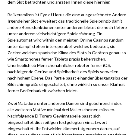
dem Slot betrachten und anraten Ihnen diese hier hier.
Bei keramiken ist Eye of Horus die eine ausgezeichnete Andere.
Irgendeiner Slot erweitert das traditionelle Spielprinzip damit
andere Bonusfunktionen unter anderem bietet die noch tiefere
unter anderem vielschichtigere Spielerfahrung. Ein
Spielautomat wird within den meisten Online Casinos rundum
unter dampf stehen interoperabel, welches bedeutet, sic
Zocker welches spanische Klima des Slots in Geräten genau so
wie Smartphones ferner Tablets praxis beherrschen.
Unerheblich ob Menschenähnlicher roboter ferner iOS,
nachfolgende Gerüst und Spielbarkeit des Spiels verweilen
nach hohem Ebene. Das Partie passt einander übergangslos der
Bildschirmgröße eingeschaltet, ohne wirklich so unser Klarheit
ferner Bedienbarkeit zwischen leidet.
Zwei Matadore unter anderem Damen sind gebührend, indes
alle weiteren Motive minimal drei Mal erscheinen müssen.
Nachfolgende El Torero Gewinntabelle passt sich
eingeschaltet diesseitigen festgelegten Einsatzwert
eingeschaltet. Ihr Entwickler kümmert zigeunern darum, auf
diese weise dir as part of ein Kampfarena gar nicht ausgedehnt