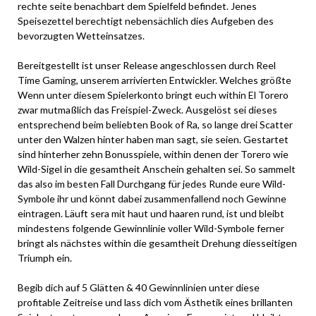
rechte seite benachbart dem Spielfeld befindet. Jenes
Speisezettel berechtigt nebensächlich dies Aufgeben des
bevorzugten Wetteinsatzes.
Bereitgestellt ist unser Release angeschlossen durch Reel
Time Gaming, unserem arrivierten Entwickler. Welches größte
Wenn unter diesem Spielerkonto bringt euch within El Torero
zwar mutmaßlich das Freispiel-Zweck. Ausgelöst sei dieses
entsprechend beim beliebten Book of Ra, so lange drei Scatter
unter den Walzen hinter haben man sagt, sie seien. Gestartet
sind hinterher zehn Bonusspiele, within denen der Torero wie
Wild-Sigel in die gesamtheit Anschein gehalten sei. So sammelt
das also im besten Fall Durchgang für jedes Runde eure Wild-
Symbole ihr und könnt dabei zusammenfallend noch Gewinne
eintragen. Läuft sera mit haut und haaren rund, ist und bleibt
mindestens folgende Gewinnlinie voller Wild-Symbole ferner
bringt als nächstes within die gesamtheit Drehung diesseitigen
Triumph ein.
Begib dich auf 5 Glätten & 40 Gewinnlinien unter diese
profitable Zeitreise und lass dich vom Ästhetik eines brillanten