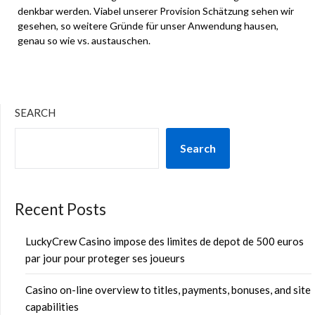
denkbar werden. Viabel unserer Provision Schätzung sehen wir
gesehen, so weitere Gründe für unser Anwendung hausen,
genau so wie vs. austauschen.
SEARCH
Search
Recent Posts
LuckyCrew Casino impose des limites de depot de 500 euros
par jour pour proteger ses joueurs
Casino on-line overview to titles, payments, bonuses, and site
capabilities