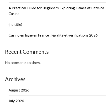
A Practical Guide for Beginners Exploring Games at Betmica
Casino
(no title)
Casino en ligne en France : légalité et vérifications 2026
Recent Comments
No comments to show.
Archives
August 2026
July 2026