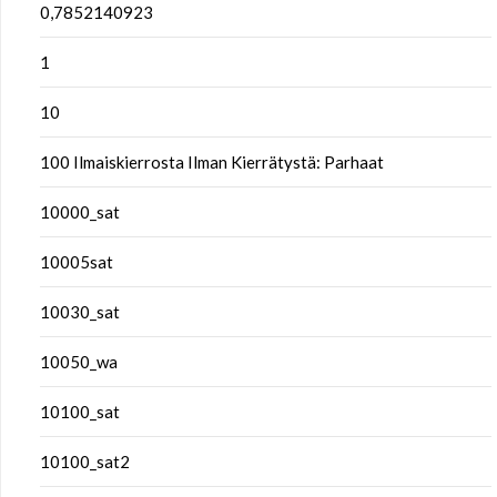
0,7852140923
1
10
100 Ilmaiskierrosta Ilman Kierrätystä: Parhaat
10000_sat
10005sat
10030_sat
10050_wa
10100_sat
10100_sat2