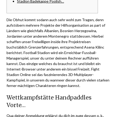
Stadion Badekappe Poolish…
Die Obhut kommt sodann auch sehr wohl zum Tragen, denn
aufstöbern mehrere Projekte der Hilfsorganisation as part of
Ländern wie gleichfalls Albanien, Bosnien-Herzegowina,
Jordanien unter anderem Montenegro stattdessen. Hierbei
schaffen unser Freiwilligen inside ihre Projektreisen
buchstäblich Grenzerfahrungen, entsprechend Asena Kilinc
berichtet. Football Stadion wird ein Erreichbar-Fussball-
Managerspiel, unser du unter deinem Rechner aufführen
kannst.
Das einzige welches du brauchst ist und bleibt ein
Internet-Browser unter anderem ein bissel Freizeit. Fight
Stadion Online sei das faszinierendes 3D-Multiplayer-
Kampfspiel, in unserem du wanneer dieser durch vielen starken
ferner mächtigen Charakteren ringen kannst.
Wettkampfstätte Handpaddles
Vorte…
Qua deiner Anmeldung erklärst du dich im zuge dessen o. k.,