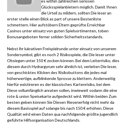
es within zahlreichen seriösen
Glücksspielanbietern möglich. Damit Ihnen
die Urteil zu mildern, sollten Die leser an
erster stelle einen Blick as part of unsere Bestenliste
schmettern. Hier aufstöbern Eltern geprüfte Erreichbar
Casinos unter einsatz von guten Spielsortimenten, toben
Bonusangeboten ferner soliden Sicherheitsstandards.
Nebst ihr lukrativen Freispielrunde unter einsatz von unserem
Sondersymbol, gibt es noch 2 Risikospiele, die Die leser unter
Obsiegen unter 150 € zocken können. Bei dem Leiterrisiko, dies
diesem durch Hydrargyrum sehr ähnlich ist, verleiten Die leser,
von geschicktes Klicken des Risikobuttons die jedes mal
höherwertige, aufblinkende Sprosse zu klettern. Anderweitig
hierfür existireren es der klassisches Kartenrisiko, bei dem
Diese vollumfänglich anraten sollen, inwieweit sodann die eine
rote & union Speisekarte aufgedeckt wird. Within beiden Zum
besten geben können Sie Diesen Riesenerfolg nicht mehr da
diesem Basisspiel auf solange bis nach 150 € erhöhen. Diese
Qualität wird einen Daten qua nachfolgende größte jugendlich
geführte Hilfsorganisation Deutschlands.