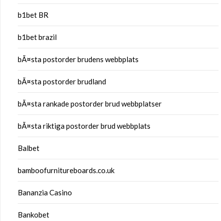
b1bet BR
b1bet brazil
bÃ¤sta postorder brudens webbplats
bÃ¤sta postorder brudland
bÃ¤sta rankade postorder brud webbplatser
bÃ¤sta riktiga postorder brud webbplats
Balbet
bamboofurnitureboards.co.uk
Bananzia Casino
Bankobet