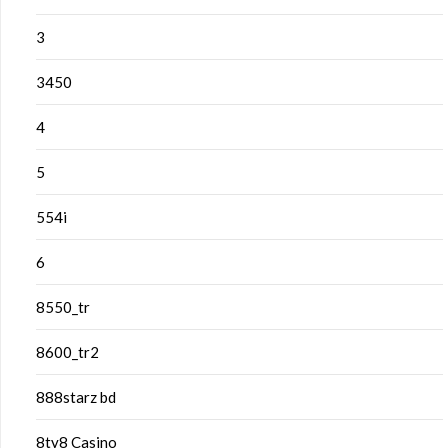
3
3450
4
5
554i
6
8550_tr
8600_tr2
888starz bd
8ty8 Casino