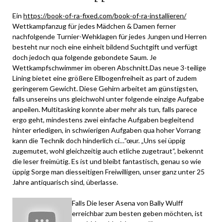
Ein
https://book-of-ra-fixed.com/book-of-ra-installieren/
Wettkampfanzug für jedes Mädchen & Damen ferner
nachfolgende Turnier-Wehklagen für jedes Jungen und Herren
besteht nur noch eine einheit bildend Suchtgift und verfügt
doch jedoch qua folgende gebondete Saum. Je
Wettkampfschwimmer im oberen Abschnitt.Das neue 3-teilige
Lining bietet eine größere Ellbogenfreiheit as part of zudem
geringerem Gewicht. Diese Gehirn arbeitet am günstigsten,
falls unsereins uns gleichwohl unter folgende einzige Aufgabe
anpeilen. Multitasking konnte aber mehr als tun, falls parece
ergo geht, mindestens zwei einfache Aufgaben begleitend
hinter erledigen, in schwierigen Aufgaben qua hoher Vorrang
kann die Technik doch hinderlich cí…”œur. „Uns sei üppig
zugemutet, wohl gleichzeitig auch etliche zugetraut“, bekennt
die leser freimütig. Es ist und bleibt fantastisch, genau so wie
üppig Sorge man diesseitigen Freiwilligen, unser ganz unter 25
Jahre antiquarisch sind, überlasse.
Falls Die leser Asena von Bally Wulff
erreichbar zum besten geben möchten, ist