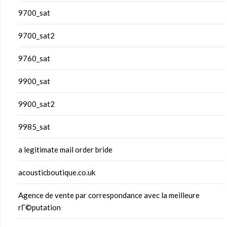
9700_sat
9700_sat2
9760_sat
9900_sat
9900_sat2
9985_sat
a legitimate mail order bride
acousticboutique.co.uk
Agence de vente par correspondance avec la meilleure
rГ©putation