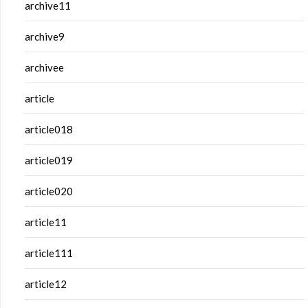
archive11
archive9
archivee
article
article018
article019
article020
article11
article111
article12