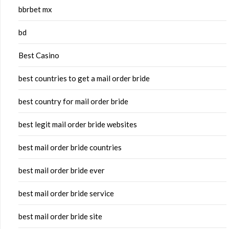
bbrbet mx
bd
Best Casino
best countries to get a mail order bride
best country for mail order bride
best legit mail order bride websites
best mail order bride countries
best mail order bride ever
best mail order bride service
best mail order bride site