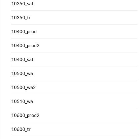
10350_sat
10350_tr
10400_prod
10400_prod2
10400_sat
10500_wa
10500_wa2
10510_wa
10600_prod2
10600_tr