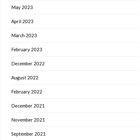
May 2023
April 2023
March 2023
February 2023
December 2022
August 2022
February 2022
December 2021
November 2021
September 2021