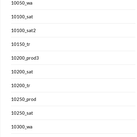
10050_wa
10100_sat
10100_sat2
10150_tr
10200_prod3
10200_sat
10200_tr
10250_prod
10250_sat
10300_wa