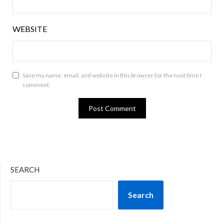
WEBSITE
Save my name, email, and website in this browser for the next time I
comment.
SEARCH
Search