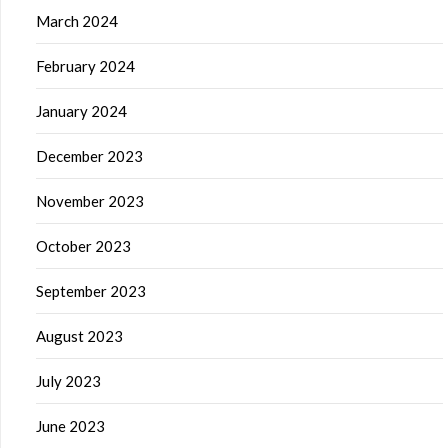
March 2024
February 2024
January 2024
December 2023
November 2023
October 2023
September 2023
August 2023
July 2023
June 2023