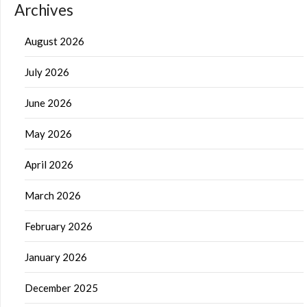
Archives
August 2026
July 2026
June 2026
May 2026
April 2026
March 2026
February 2026
January 2026
December 2025