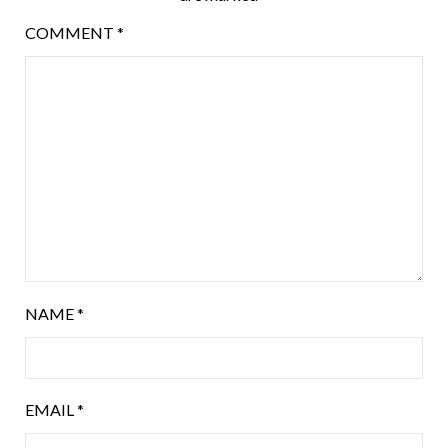
COMMENT
*
NAME
*
EMAIL
*