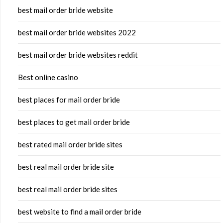
best mail order bride website
best mail order bride websites 2022
best mail order bride websites reddit
Best online casino
best places for mail order bride
best places to get mail order bride
best rated mail order bride sites
best real mail order bride site
best real mail order bride sites
best website to find a mail order bride