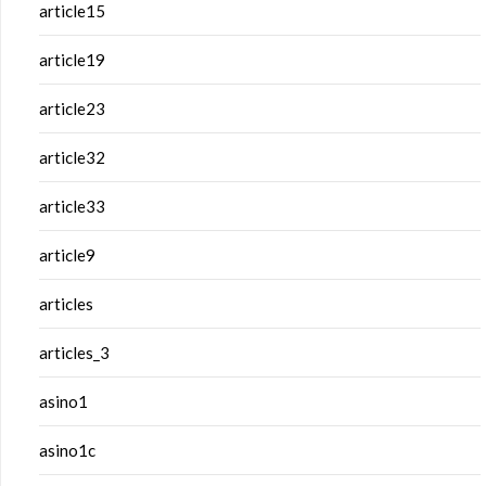
article15
article19
article23
article32
article33
article9
articles
articles_3
asino1
asino1c