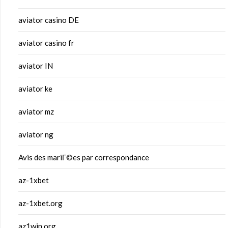
aviator casino DE
aviator casino fr
aviator IN
aviator ke
aviator mz
aviator ng
Avis des mariГ©es par correspondance
az-1xbet
az-1xbet.org
az1win.org