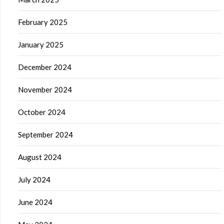
February 2025
January 2025
December 2024
November 2024
October 2024
September 2024
August 2024
July 2024
June 2024