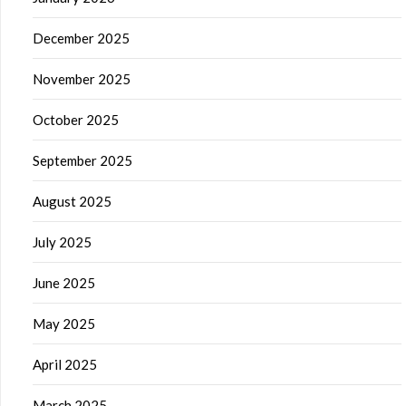
December 2025
November 2025
October 2025
September 2025
August 2025
July 2025
June 2025
May 2025
April 2025
March 2025