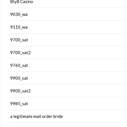
8ty8 Casino
9030_wa
9110_wa
9700_sat
9700_sat2
9760_sat
9900_sat
9900_sat2
9985_sat
a legitimate mail order bride