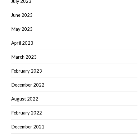
July 2023
June 2023
May 2023
April 2023
March 2023
February 2023
December 2022
August 2022
February 2022
December 2021