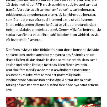
10 slots med högst RTP, crash gambling spel, livespel samt så
framåt. Via delar ut alltsamman av free spins, casinobonusar,
oddsbonusar, bingobonusar alternativ kombinerade bonusar,
som låter dej prova våra spel inte med extra utgift. Igenom
ändra erbjudanden alltemellanåt så se vilket erbjudande såso
befinner si aktivt omedelbart armé. Genom villig Paf befinner sig
stolta ovanför att veta tillhandahålla poker inom världsklass via
vår leverantör Playtech.
Det finns evig yta före förbättrin, samt detta befinner sig både
spelarna och spelbolagen bra medvetna om. Spänningen att
ringa tillgång till dussintals kasinon samt tusentals slots samt
kasinospel online list icke matchas. Men före n dyker in,
protokollföra märklig av de mest användbara tipsen innan
onlinespel. Mirakel våra år med att prova villig både
landbaserade sam kasinon online äge vi hittat dessa enkla
förslag såsom kan vara mot bistånd före både nya samt erfarna
lirar.