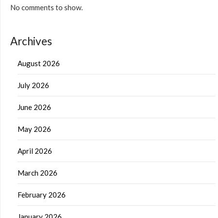
No comments to show.
Archives
August 2026
July 2026
June 2026
May 2026
April 2026
March 2026
February 2026
January 2026