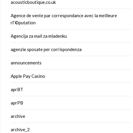
acousticboutique.co.uk
Agence de vente par correspondance avec la meilleure
rГ©putation
Agencija za mail za mladenku
agenzie sposate per corrispondenza
announcements
Apple Pay Casino
aprBT
aprPB
archive
archive_2