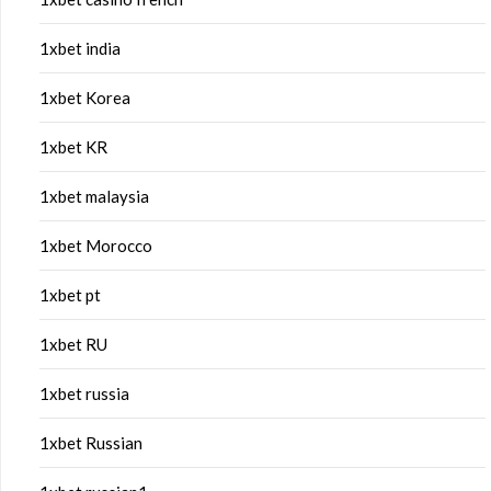
1xbet india
1xbet Korea
1xbet KR
1xbet malaysia
1xbet Morocco
1xbet pt
1xbet RU
1xbet russia
1xbet Russian