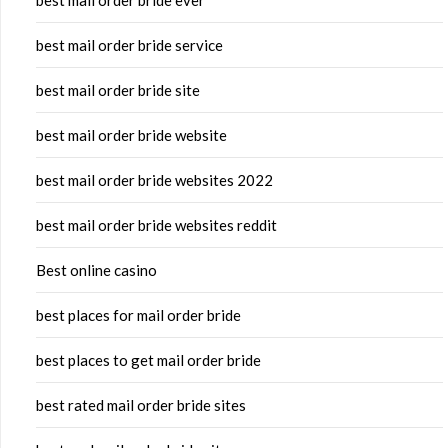
best mail order bride service
best mail order bride site
best mail order bride website
best mail order bride websites 2022
best mail order bride websites reddit
Best online casino
best places for mail order bride
best places to get mail order bride
best rated mail order bride sites