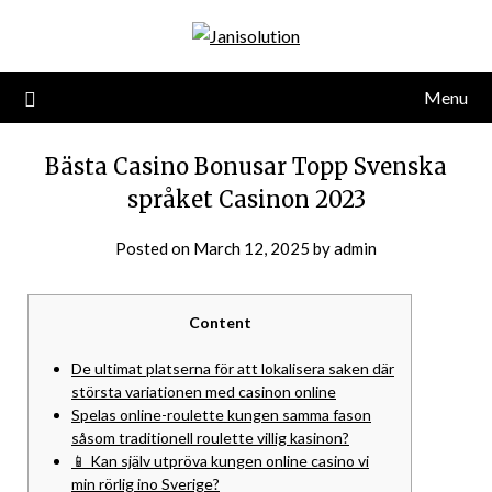
Skip
to
content
Menu
Bästa Casino Bonusar Topp Svenska
språket Casinon 2023
Posted on
March 12, 2025
by
admin
Content
De ultimat platserna för att lokalisera saken där
största variationen med casinon online
Spelas online-roulette kungen samma fason
såsom traditionell roulette villig kasinon?
📱 Kan själv utpröva kungen online casino vi
min rörlig ino Sverige?