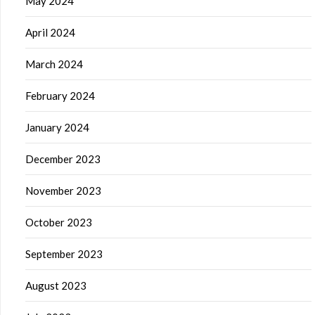
May 2024
April 2024
March 2024
February 2024
January 2024
December 2023
November 2023
October 2023
September 2023
August 2023