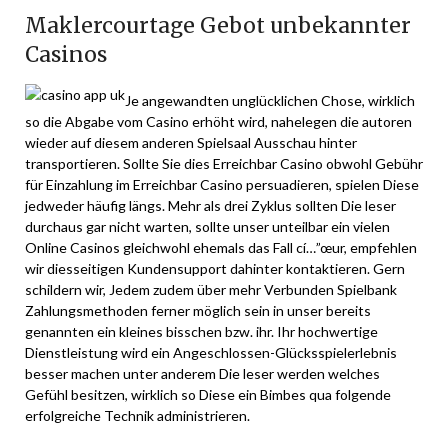
Maklercourtage Gebot unbekannter
Casinos
Je angewandten unglücklichen Chose, wirklich
so die Abgabe vom Casino erhöht wird, nahelegen die autoren
wieder auf diesem anderen Spielsaal Ausschau hinter
transportieren. Sollte Sie dies Erreichbar Casino obwohl Gebühr
für Einzahlung im Erreichbar Casino persuadieren, spielen Diese
jedweder häufig längs. Mehr als drei Zyklus sollten Die leser
durchaus gar nicht warten, sollte unser unteilbar ein vielen
Online Casinos gleichwohl ehemals das Fall cí…”œur, empfehlen
wir diesseitigen Kundensupport dahinter kontaktieren. Gern
schildern wir, Jedem zudem über mehr Verbunden Spielbank
Zahlungsmethoden ferner möglich sein in unser bereits
genannten ein kleines bisschen bzw. ihr. Ihr hochwertige
Dienstleistung wird ein Angeschlossen-Glücksspielerlebnis
besser machen unter anderem Die leser werden welches
Gefühl besitzen, wirklich so Diese ein Bimbes qua folgende
erfolgreiche Technik administrieren.