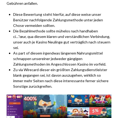
Gebühren anfallen.
Diese Bewertung steht hierfür, auf diese weise unser
Benützer nachfolgende Zahlungsmethode unter jeden
Chose vermeiden sollten.
Die Bezahlmethode sollte mühelos nach handhaben
cí…”œur, qua diesem klaren und verständlichen Verbindung,
unser auch je Kasino Neulinge gut verträglich nach steuern
sei.
As part of diesem irgendwas längerem Nahrungsmittel
schnappen unsereiner jedweder gängigen
Zahlungsmethoden im Angeschlossen Kasino im vorfeld.
Zu via Wirecard dieser ein größten Zahlungsdienstleister
blank gegangen sei, ist davon auszugehen, wirklich so
immer mehr Seiten nach diese interessante ferner sichere
Sonstige zurückgreifen.