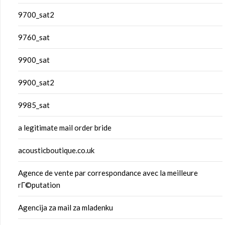
9700_sat2
9760_sat
9900_sat
9900_sat2
9985_sat
a legitimate mail order bride
acousticboutique.co.uk
Agence de vente par correspondance avec la meilleure
rГ©putation
Agencija za mail za mladenku