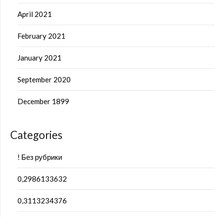
April 2021
February 2021
January 2021
September 2020
December 1899
Categories
! Без рубрики
0,2986133632
0,3113234376