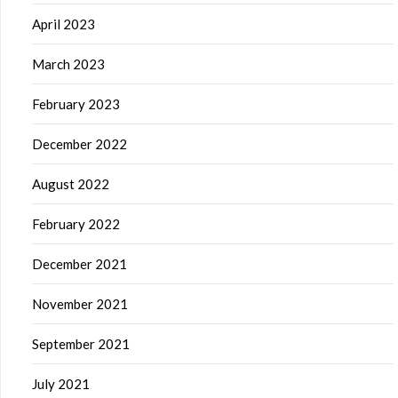
April 2023
March 2023
February 2023
December 2022
August 2022
February 2022
December 2021
November 2021
September 2021
July 2021