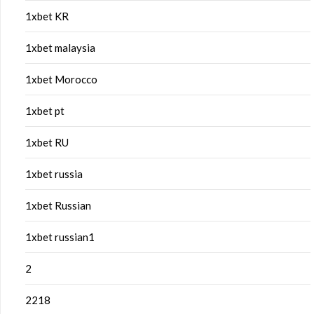
1xbet KR
1xbet malaysia
1xbet Morocco
1xbet pt
1xbet RU
1xbet russia
1xbet Russian
1xbet russian1
2
2218