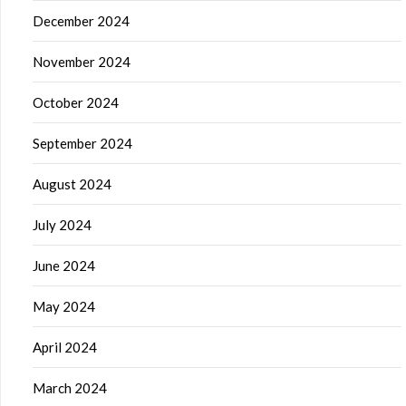
December 2024
November 2024
October 2024
September 2024
August 2024
July 2024
June 2024
May 2024
April 2024
March 2024