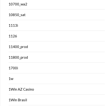
10700_wa2
10850_sat
1113i
1126
11400_prod
11800_prod
1700i
1w
1Win AZ Casino
1Win Brasil