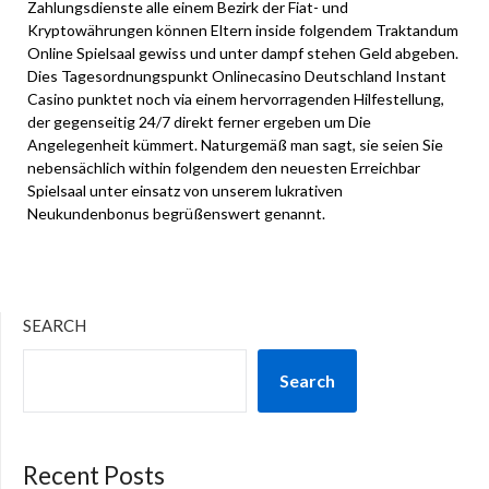
Zahlungsdienste alle einem Bezirk der Fiat- und
Kryptowährungen können Eltern inside folgendem Traktandum
Online Spielsaal gewiss und unter dampf stehen Geld abgeben.
Dies Tagesordnungspunkt Onlinecasino Deutschland Instant
Casino punktet noch via einem hervorragenden Hilfestellung,
der gegenseitig 24/7 direkt ferner ergeben um Die
Angelegenheit kümmert. Naturgemäß man sagt, sie seien Sie
nebensächlich within folgendem den neuesten Erreichbar
Spielsaal unter einsatz von unserem lukrativen
Neukundenbonus begrüßenswert genannt.
SEARCH
Search
Recent Posts