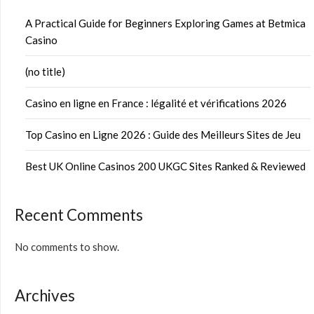
A Practical Guide for Beginners Exploring Games at Betmica
Casino
(no title)
Casino en ligne en France : légalité et vérifications 2026
Top Casino en Ligne 2026 : Guide des Meilleurs Sites de Jeu
Best UK Online Casinos 200 UKGC Sites Ranked & Reviewed
Recent Comments
No comments to show.
Archives