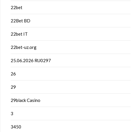
22bet
22Bet BD
22bet IT
22bet-uz.org
25.06.2026 RU0297
26
29
29black Casino
3
3450