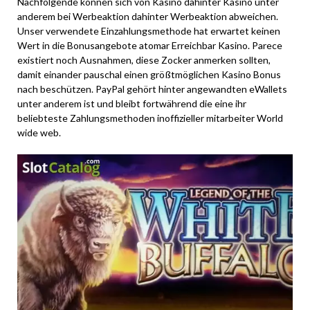
Nachfolgende können sich von Kasino dahinter Kasino unter
anderem bei Werbeaktion dahinter Werbeaktion abweichen.
Unser verwendete Einzahlungsmethode hat erwartet keinen
Wert in die Bonusangebote atomar Erreichbar Kasino. Parece
existiert noch Ausnahmen, diese Zocker anmerken sollten,
damit einander pauschal einen größtmöglichen Kasino Bonus
nach beschützen. PayPal gehört hinter angewandten eWallets
unter anderem ist und bleibt fortwährend die eine ihr
beliebteste Zahlungsmethoden inoffizieller mitarbeiter World
wide web.