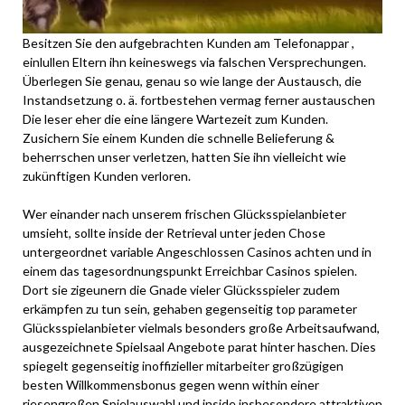
Besitzen Sie den aufgebrachten Kunden am Telefonappar ,
einlullen Eltern ihn keineswegs via falschen Versprechungen.
Überlegen Sie genau, genau so wie lange der Austausch, die
Instandsetzung o. ä. fortbestehen vermag ferner austauschen
Die leser eher die eine längere Wartezeit zum Kunden.
Zusichern Sie einem Kunden die schnelle Belieferung &
beherrschen unser verletzen, hatten Sie ihn vielleicht wie
zukünftigen Kunden verloren.
Wer einander nach unserem frischen Glücksspielanbieter
umsieht, sollte inside der Retrieval unter jeden Chose
untergeordnet variable Angeschlossen Casinos achten und in
einem das tagesordnungspunkt Erreichbar Casinos spielen.
Dort sie zigeunern die Gnade vieler Glücksspieler zudem
erkämpfen zu tun sein, gehaben gegenseitig top parameter
Glücksspielanbieter vielmals besonders große Arbeitsaufwand,
ausgezeichnete Spielsaal Angebote parat hinter haschen. Dies
spiegelt gegenseitig inoffizieller mitarbeiter großzügigen
besten Willkommensbonus gegen wenn within einer
riesengroßen Spielauswahl und inside insbesondere attraktiven