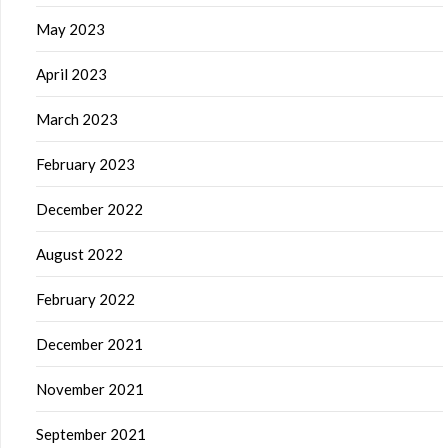
May 2023
April 2023
March 2023
February 2023
December 2022
August 2022
February 2022
December 2021
November 2021
September 2021