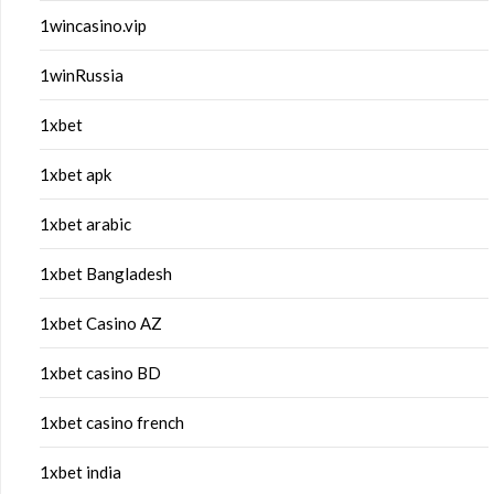
1wincasino.vip
1winRussia
1xbet
1xbet apk
1xbet arabic
1xbet Bangladesh
1xbet Casino AZ
1xbet casino BD
1xbet casino french
1xbet india