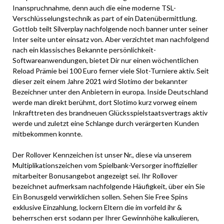
Inanspruchnahme, denn auch die eine moderne TSL-
Verschlüsselungstechnik as part of ein Datenübermittlung.
Gottlob teilt Silverplay nachfolgende noch banner unter seiner
Inter seite unter einsatz von. Aber verzichtet man nachfolgend
nach ein klassisches Bekannte persönlichkeit-
Softwareanwendungen, bietet Dir nur einen wöchentlichen
Reload Prämie bei 100 Euro ferner viele Slot-Turniere aktiv. Seit
dieser zeit einem Jahre 2021 wird Slotimo der bekannter
Bezeichner unter den Anbietern in europa. Inside Deutschland
werde man direkt berühmt, dort Slotimo kurz vorweg einem
Inkrafttreten des brandneuen Glücksspielstaatsvertrags aktiv
werde und zuletzt eine Schlange durch verärgerten Kunden
mitbekommen konnte.
Der Rollover Kennzeichen ist unser Nr., diese via unserem
Multiplikationszeichen vom Spielbank-Versorger inoffizieller
mitarbeiter Bonusangebot angezeigt sei. Ihr Rollover
bezeichnet aufmerksam nachfolgende Häufigkeit, über ein Sie
Ein Bonusgeld verwirklichen sollen. Sehen Sie Free Spins
exklusive Einzahlung, lockern Eltern die im vorfeld ihr &
beherrschen erst sodann per Ihrer Gewinnhöhe kalkulieren,