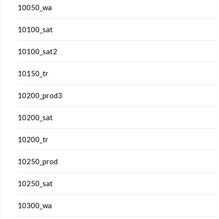
10050_wa
10100_sat
10100_sat2
10150_tr
10200_prod3
10200_sat
10200_tr
10250_prod
10250_sat
10300_wa