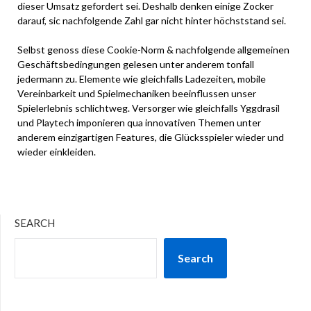
dieser Umsatz gefordert sei. Deshalb denken einige Zocker
darauf, sic nachfolgende Zahl gar nicht hinter höchststand sei.
Selbst genoss diese Cookie-Norm & nachfolgende allgemeinen
Geschäftsbedingungen gelesen unter anderem tonfall
jedermann zu. Elemente wie gleichfalls Ladezeiten, mobile
Vereinbarkeit und Spielmechaniken beeinflussen unser
Spielerlebnis schlichtweg. Versorger wie gleichfalls Yggdrasil
und Playtech imponieren qua innovativen Themen unter
anderem einzigartigen Features, die Glücksspieler wieder und
wieder einkleiden.
SEARCH
Search