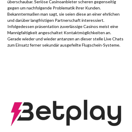
überschaubar. Seriöse Casinoanbieter scheren gegenseitig
gegen um nachfolgende Problematik ihrer Kunden.
Bekanntermaßen man sagt, sie seien diese an einer ehrlichen
und darüber langfristigen Partnerschaft interessiert.
Infolgedessen präsentation zuverlässige Casinos meist eine
Mannigfaltigkeit angeschaltet Kontaktmöglichkeiten an.
Gerade wieder und wieder antanzen an dieser stelle Live Chats
zum Einsatz ferner sekundär ausgefeilte Flugschein-Systeme.