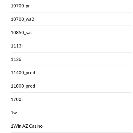
10700_pr
10700_wa2
10850_sat
1113i
1126
11400_prod
11800_prod
1700i
1w
1Win AZ Casino