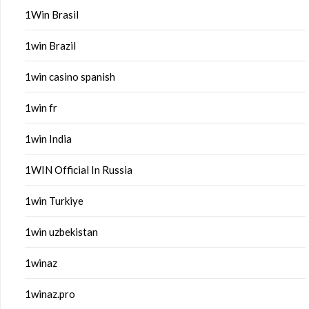
1Win Brasil
1win Brazil
1win casino spanish
1win fr
1win India
1WIN Official In Russia
1win Turkiye
1win uzbekistan
1winaz
1winaz.pro