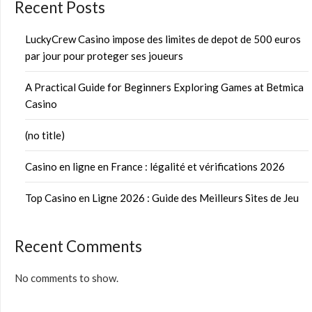
Recent Posts
LuckyCrew Casino impose des limites de depot de 500 euros
par jour pour proteger ses joueurs
A Practical Guide for Beginners Exploring Games at Betmica
Casino
(no title)
Casino en ligne en France : légalité et vérifications 2026
Top Casino en Ligne 2026 : Guide des Meilleurs Sites de Jeu
Recent Comments
No comments to show.