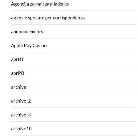
Agencija za mail za mladenku
agenzie sposate per corrispondenza
announcements
Apple Pay Casino
aprBT
aprPB
archive
archive_2
archive_3
archive10