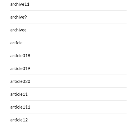
archive11
archive9
archivee
article
article018
article019
article020
article11
article111
article12