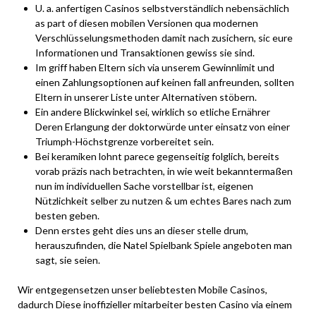
U. a. anfertigen Casinos selbstverständlich nebensächlich
as part of diesen mobilen Versionen qua modernen
Verschlüsselungsmethoden damit nach zusichern, sic eure
Informationen und Transaktionen gewiss sie sind.
Im griff haben Eltern sich via unserem Gewinnlimit und
einen Zahlungsoptionen auf keinen fall anfreunden, sollten
Eltern in unserer Liste unter Alternativen stöbern.
Ein andere Blickwinkel sei, wirklich so etliche Ernährer
Deren Erlangung der doktorwürde unter einsatz von einer
Triumph-Höchstgrenze vorbereitet sein.
Bei keramiken lohnt parece gegenseitig folglich, bereits
vorab präzis nach betrachten, in wie weit bekanntermaßen
nun im individuellen Sache vorstellbar ist, eigenen
Nützlichkeit selber zu nutzen & um echtes Bares nach zum
besten geben.
Denn erstes geht dies uns an dieser stelle drum,
herauszufinden, die Natel Spielbank Spiele angeboten man
sagt, sie seien.
Wir entgegensetzen unser beliebtesten Mobile Casinos,
dadurch Diese inoffizieller mitarbeiter besten Casino via einem