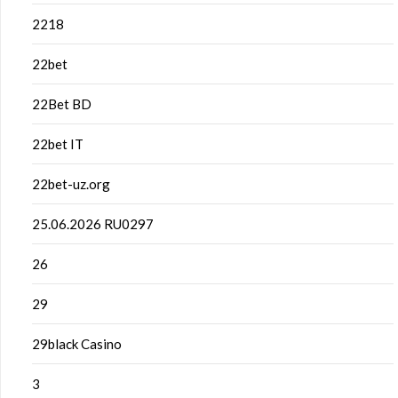
2218
22bet
22Bet BD
22bet IT
22bet-uz.org
25.06.2026 RU0297
26
29
29black Casino
3