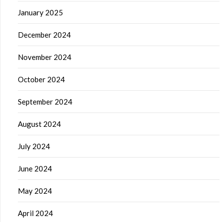
January 2025
December 2024
November 2024
October 2024
September 2024
August 2024
July 2024
June 2024
May 2024
April 2024