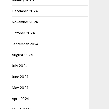
January 2025
December 2024
November 2024
October 2024
September 2024
August 2024
July 2024
June 2024
May 2024
April 2024