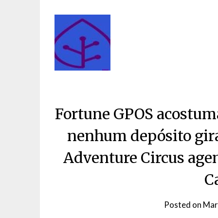
Skip
to
content
Fortune GPOS acostuma
nenhum depósito gir
Adventure Circus age
C
Posted on
Mar