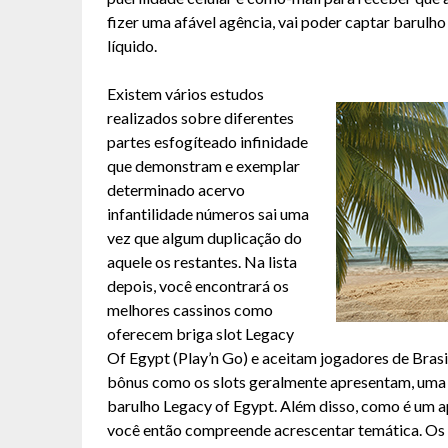
fizer uma afável agência, vai poder captar barul
líquido.
Existem vários estudos
realizados sobre diferentes
partes esfogíteado infinidade
que demonstram e exemplar
determinado acervo
infantilidade números sai uma
vez que algum duplicação do
aquele os restantes. Na lista
depois, você encontrará os
melhores cassinos como
oferecem briga slot Legacy
Of Egypt (Play’n Go) e aceitam jogadores de Brasi
bônus como os slots geralmente apresentam, uma 
barulho Legacy of Egypt. Além disso, como é um a
você então compreende acrescentar temática. Os