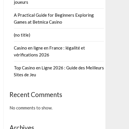
joueurs
A Practical Guide for Beginners Exploring
Games at Betmica Casino
(no title)
Casino en ligne en France : légalité et
vérifications 2026
Top Casino en Ligne 2026 : Guide des Meilleurs
Sites de Jeu
Recent Comments
No comments to show.
Archives