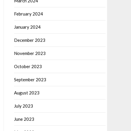
March 2024
February 2024
January 2024
December 2023
November 2023
October 2023
September 2023
August 2023
July 2023
June 2023