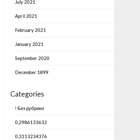
July 2021
April 2021
February 2021
January 2021
September 2020
December 1899
Categories
! Без рубрики
0,2986133632
0,3113234376