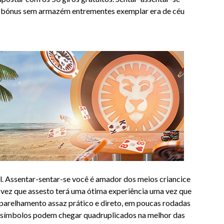
ho bónus sem armazém entrementes exemplar era de céu
l. Assentar-sentar-se você é amador dos meios criancice
vez que assesto terá uma ótima experiência uma vez que
parelhamento assaz prático e direto, em poucas rodadas
 símbolos podem chegar quadruplicados na melhor das