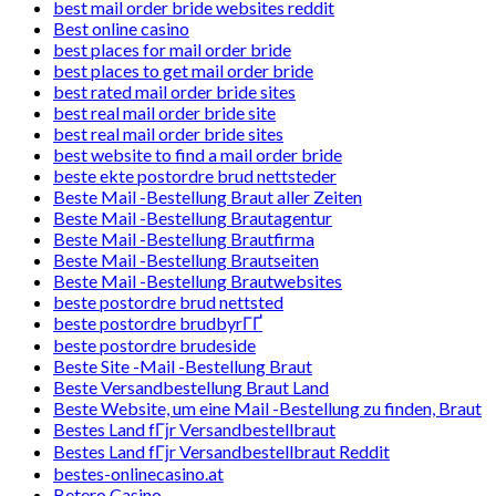
best mail order bride websites reddit
Best online casino
best places for mail order bride
best places to get mail order bride
best rated mail order bride sites
best real mail order bride site
best real mail order bride sites
best website to find a mail order bride
beste ekte postordre brud nettsteder
Beste Mail -Bestellung Braut aller Zeiten
Beste Mail -Bestellung Brautagentur
Beste Mail -Bestellung Brautfirma
Beste Mail -Bestellung Brautseiten
Beste Mail -Bestellung Brautwebsites
beste postordre brud nettsted
beste postordre brudbyrГҐ
beste postordre brudeside
Beste Site -Mail -Bestellung Braut
Beste Versandbestellung Braut Land
Beste Website, um eine Mail -Bestellung zu finden, Braut
Bestes Land fГјr Versandbestellbraut
Bestes Land fГјr Versandbestellbraut Reddit
bestes-onlinecasino.at
Betero Casino