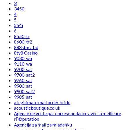
3
3450
4
5
554i
6
8550_tr
8600_tr2
888starz bd
8ty8 Casino
9030_wa
9110_wa
9700_sat
9700_sat2
9760_sat
9900_sat
9900_sat2
9985_sat
a legitimate mail order bride
acousticboutique.co.uk
Agence de vente par correspondance avec la meilleure
rГ©putation
Agencija za mail za mladenku