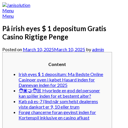
Skip
to
Menu
content
Menu
På irish eyes $ 1 depositum Gratis
Casino Rigtige Penge
Posted on
March 10, 2025
March 10, 2025
by
admin
Content
Irish eyes $ 1 depositum: Ma Bedste Online
Casinoer oven i købet Hasard inden for
Dannevan inden for 2025
🧑🏿‍🤝‍🧑🏼 Hvorlede en god del personer
kan spiller inden for et bestemt alter?
Køb på es-7 (lind når som helst dealerens
viste dankort er 9, 10 eller trum
Forøg chancerne foran gevinst inden for
Kortenspil inklusive en casino afkast