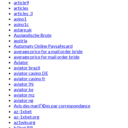
article9
articles
articles_3
asino1
asino1c
astare.uk
Auslandische Brute
austria
Automaty Online Paysafecard
average price for a mail order bride
average price for mail order bride
Aviator
aviator brazil
aviator casino DE
aviator casino fr
aviator IN
aviator ke
aviator mz
aviator ng
Avis des mariГ©es par correspondance
az-1xbet
az-1xbet.org
az1win.org
b1bet BR