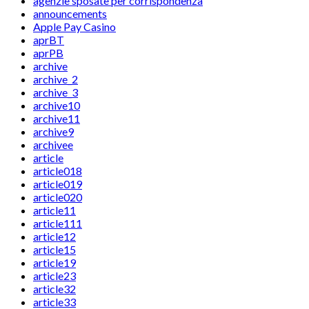
agenzie sposate per corrispondenza
announcements
Apple Pay Casino
aprBT
aprPB
archive
archive_2
archive_3
archive10
archive11
archive9
archivee
article
article018
article019
article020
article11
article111
article12
article15
article19
article23
article32
article33