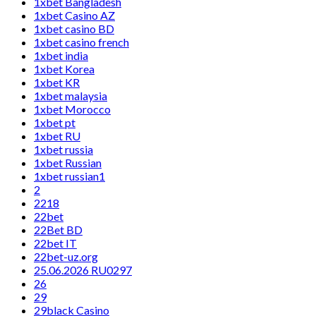
1xbet Bangladesh
1xbet Casino AZ
1xbet casino BD
1xbet casino french
1xbet india
1xbet Korea
1xbet KR
1xbet malaysia
1xbet Morocco
1xbet pt
1xbet RU
1xbet russia
1xbet Russian
1xbet russian1
2
2218
22bet
22Bet BD
22bet IT
22bet-uz.org
25.06.2026 RU0297
26
29
29black Casino