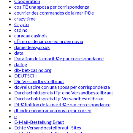
Cooperation
cos'ГЁ una sposa per corrispondenza
courrier des commandes de la mariГ©e
crazy time
Crypto
csdino
curacau casinois
cГіmo ordenar correo orden novia
danieldeasy.co.uk
data
Datation de la mariГ©e par correspondance
dating
db-bet-casino.org
DEUTSCH
Die Versandbestellbraut
dovrei uscire con una sposa per corrispondenza
Durchschnittspreis fГјr eine Versandbestellbraut
Durchschnittspreis fГјr Versandbestellbraut
DГ©finition de la mariГ©e par correspondance
dГіnde encontrar una novia por correo
e
E-Mail-Bestellung Braut
Echte Versandbestellbraut -Sites