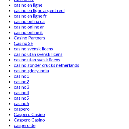
casino en ligne
casino en ligne argent reel
casino en ligne fr
casino onlina ca
casino online ar
casinò online it
Casino Partners
Casino SE
casino svensk licens
casino utan svensk licens
casino utan svesk licens
casino zonder crucks netherlands
casino-glory india
casino1
casino2
casino3
casino4
casino5
casino6
caspero
Caspero Casino
Caspero Casino
caspero de