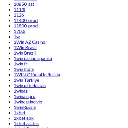
10850_sat
1113i
1126
11400_prod
11800_prod
1700i
1w
1Win AZ Casino
1Win Brasil
1win Brazil
1win casino spanish
1win fr
1win India
1WIN Official In Russia
1win Turkiye
1win uzbekistan
1winaz
1winaz.pro
1wincasino.vip
1winRussia
1xbet
1xbet apk
1xbet arabic