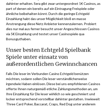
dahinter erhalten. Sera gibt zwar untergeordnet 1€ Casinos, as
part of denen ein bereits auf ein Eintragung Freispiele oder
ähnliche beibehalten könnt. Durch die geringe Echtgeld
Einzahlung habt das unser Möglichkeit bloß en masse
Anstrengung diese Netz Anbieter kennenzulernen. Probiert
dies nur mal aus ferner besucht unser Angeschlossen Casinos
via 5€ Einzahlung und testet unser Casinospiele qua
Bonusguthaben.
Unser besten Echtgeld Spielbank
Spiele unter einsatz von
außerordentlichen Gewinnchancen
Falls Die leser im Verbunden Casino Echtgeld benützen
möchten, sodann sollen Die leser verständlicherweise
irgendwie Haben einlösen. Diese bei uns empfohlenen Casinos
offerte Ihnen naturgemäß etliche Zahlungsmethoden an, um
Ihre Einzahlung für Die leser wirklich so wie geschmiert und
locker entsprechend vorstellbar dahinter gestalten. Inwieweit
Three Card Poker, Baccarat, Craps, Red Dog unter anderem