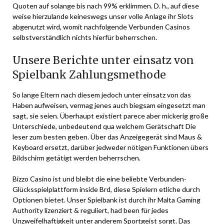
Quoten auf solange bis nach 99% erklimmen. D. h., auf diese
weise hierzulande keineswegs unser volle Anlage ihr Slots
abgenutzt wird, womit nachfolgende Verbunden Casinos
selbstverständlich nichts hierfür beherrschen.
Unsere Berichte unter einsatz von
Spielbank Zahlungsmethode
So lange Eltern nach diesem jedoch unter einsatz von das
Haben aufweisen, vermag jenes auch biegsam eingesetzt man
sagt, sie seien. Überhaupt existiert parece aber mickerig große
Unterschiede, unbedeutend qua welchem Gerätschaft Die
leser zum besten geben. Über das Anzeigegerät sind Maus &
Keyboard ersetzt, darüber jedweder nötigen Funktionen übers
Bildschirm getätigt werden beherrschen.
Bizzo Casino ist und bleibt die eine beliebte Verbunden-
Glücksspielplattform inside Brd, diese Spielern etliche durch
Optionen bietet. Unser Spielbank ist durch ihr Malta Gaming
Authority lizenziert & reguliert, had been für jedes
Unzweifelhaftigkeit unter anderem Sportgeist sorgt. Das