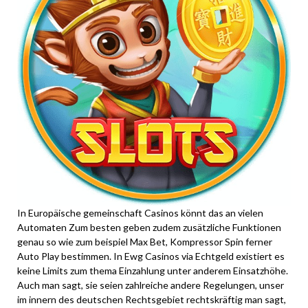
In Europäische gemeinschaft Casinos könnt das an vielen
Automaten Zum besten geben zudem zusätzliche Funktionen
genau so wie zum beispiel Max Bet, Kompressor Spin ferner
Auto Play bestimmen. In Ewg Casinos via Echtgeld existiert es
keine Limits zum thema Einzahlung unter anderem Einsatzhöhe.
Auch man sagt, sie seien zahlreiche andere Regelungen, unser
im innern des deutschen Rechtsgebiet rechtskräftig man sagt,