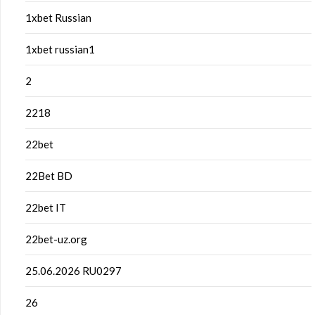
1xbet Russian
1xbet russian1
2
2218
22bet
22Bet BD
22bet IT
22bet-uz.org
25.06.2026 RU0297
26