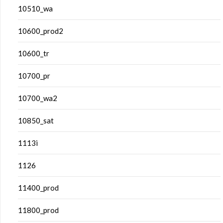
10510_wa
10600_prod2
10600_tr
10700_pr
10700_wa2
10850_sat
1113i
1126
11400_prod
11800_prod