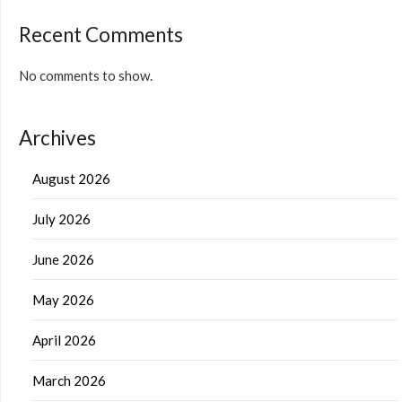
Recent Comments
No comments to show.
Archives
August 2026
July 2026
June 2026
May 2026
April 2026
March 2026