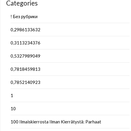
Categories
! Без рубрики
0,2986133632
0,3113234376
0,5327989049
0,7818459813
0,7852140923
1
10
100 Ilmaiskierrosta Ilman Kierrätystä: Parhaat