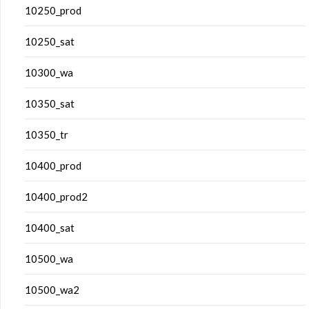
10250_prod
10250_sat
10300_wa
10350_sat
10350_tr
10400_prod
10400_prod2
10400_sat
10500_wa
10500_wa2