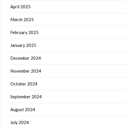
April 2025
March 2025
February 2025
January 2025
December 2024
November 2024
October 2024
September 2024
August 2024
July 2024