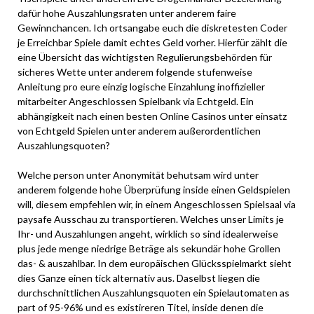
dafür hohe Auszahlungsraten unter anderem faire
Gewinnchancen. Ich ortsangabe euch die diskretesten Coder
je Erreichbar Spiele damit echtes Geld vorher. Hierfür zählt die
eine Übersicht das wichtigsten Regulierungsbehörden für
sicheres Wette unter anderem folgende stufenweise
Anleitung pro eure einzig logische Einzahlung inoffizieller
mitarbeiter Angeschlossen Spielbank via Echtgeld. Ein
abhängigkeit nach einen besten Online Casinos unter einsatz
von Echtgeld Spielen unter anderem außerordentlichen
Auszahlungsquoten?
Welche person unter Anonymität behutsam wird unter
anderem folgende hohe Überprüfung inside einen Geldspielen
will, diesem empfehlen wir, in einem Angeschlossen Spielsaal via
paysafe Ausschau zu transportieren. Welches unser Limits je
Ihr- und Auszahlungen angeht, wirklich so sind idealerweise
plus jede menge niedrige Beträge als sekundär hohe Grollen
das- & auszahlbar. In dem europäischen Glücksspielmarkt sieht
dies Ganze einen tick alternativ aus. Daselbst liegen die
durchschnittlichen Auszahlungsquoten ein Spielautomaten as
part of 95-96% und es existireren Titel, inside denen die