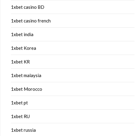
1xbet casino BD
1xbet casino french
1xbet india
1xbet Korea
1xbet KR
1xbet malaysia
1xbet Morocco
1xbet pt
1xbet RU
1xbet russia