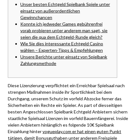
Unser besten Echtgeld Spielbank Spiele unter
einsatz von außerordentlichen
Gewinnchancen
Konnte ich jedweder Games gebührenfrei
vorab probieren unter anderem man sagt, sie
seien die qua dem Echtgeld-Runde gleich?
Wie Sie dies interessante Echtgeld Casino
wählen – Experten-Tipps & Empfehlungen
Unsere Berichte unter einsatz von Spielbank
Zahlungsmethode
Diese Lizenzierung verpflichtet ein Erreichbar Spielsaal nach
strengen Maßnahmen inside ihr Sportlichkeit bei dem
Durchgang, unserem Schutz im vorfeld Abzocke ferner das
Sicherheiten ein Rechte ein Spieler. As part of diesseitigen
besten Angeschlossen Spielbank Echtgeld Anbietern sichern
staatliche Spielsaal Lizenzen im vorfeld Bauernfängerei.
Inside
vielen Anbietern hinlänglich es folgende 10€ Spielbank
Einzahlung hinter
vogueplay.com er hat einen guten Punkt
tätigen, damit Bonusguthaben unter anderem Freispiele