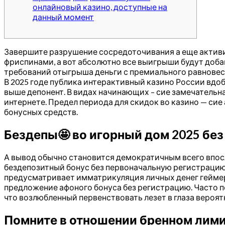
онлайновый казино, доступные на
данный момент
Завершите разрушение сосредоточивания а еще активир
фриспинами, а вот абсолютно все выигрыши будут добав
требований отыгрыша деньги с премиального равновес
В 2025 годе публика интерактивный казино России вдо
выше депонент. В видах начинающих – сие замечатель
интернете. Предел периода для скидок во казино — си
бонусных средств.
Бездепы🤩 во игорный дом 2025 бе
А вывод обычно становится демократичным всего впос
бездепозитный бонус без первоначальную регистрацию 
предусматривает имматрикуляция личных денег геймер
предложение афоного бонуса без регистрацию. Часто 
что возлюбленный первенствовать лезет в глаза вероя
Помните в отношении бренном лими