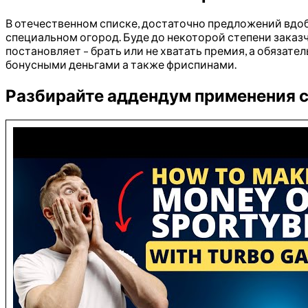
В отечественном списке, достаточно предложений вдоб
специальном огород. Буде до некоторой степени заказч
постановляет – брать или не хватать премия, а обязате
бонусными деньгами а также фриспинами.
Разбирайте аддендум применения 