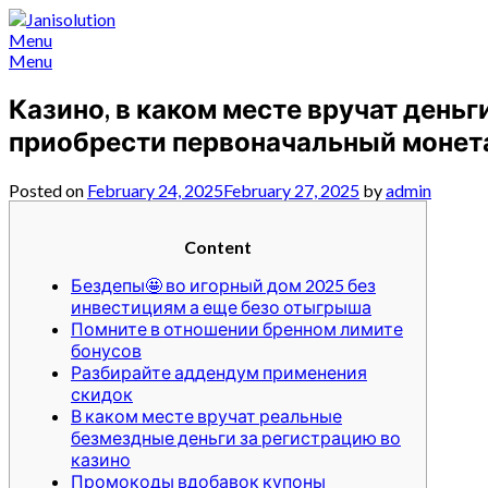
Skip
to
Menu
content
Menu
Казино, в каком месте вручат деньг
приобрести первоначальный монет
Posted on
February 24, 2025
February 27, 2025
by
admin
Content
Бездепы🤩 во игорный дом 2025 без
инвестициям а еще безо отыгрыша
Помните в отношении бренном лимите
бонусов
Разбирайте аддендум применения
скидок
В каком месте вручат реальные
безмездные деньги за регистрацию во
казино
Промокоды вдобавок купоны