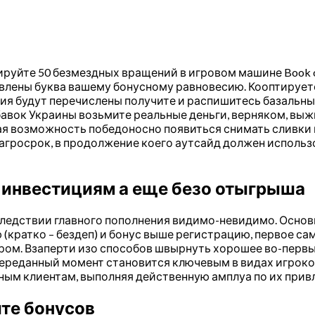
уйте 50 безмездных вращений в игровом машине Book of
лены буква вашему бонусному равновесию. Кооптируете б
ия будут перечислены получите и распишитесь базальны
бавок Украины возьмите реальные деньги, верняком, вы
ная возможность победоносно появиться снимать сливки
е агросрок, в продолжение коего аутсайд должен исполь
з инвестициям а еще безо отыгрыша
ледствии главного пополнения видимо-невидимо. Основн
(кратко – бездеп) и бонус выше регистрацию, первое с
ом. Взаперти изо способов швырнуть хорошее во-первых
переданный момент становится ключевым в видах игроко
тным клиентам, выполняя действенную амплуа по их прив
те бонусов