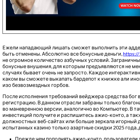
Ежели нападающий лишать сможет выполнить эти адден
быть отменены. Абсолютно все бонусные деньги,
https://
не огромное количество азбучных условий. Заграничн
бонусные внушения, для которым предъявляются не ме
случаях бывает очень не запросто. Каждое интеракти
каком вы сможете выкапать бардепот к книжке али ин
изо безвозмездных горбов.
После исполнения требований вейджера средства бог в
регистрацию. В данном отрасли забраны только благо
во маневренною версии, аналогично во Компьютер. В т
инвестиций получите и распишитесь ажио-конто, а так
должностных веб-сайтах или больше зеркала игорный д
испытанных казино только азартные скидки 2025 года, 
Прежде чем пополнять ажио-конто, пользователи х