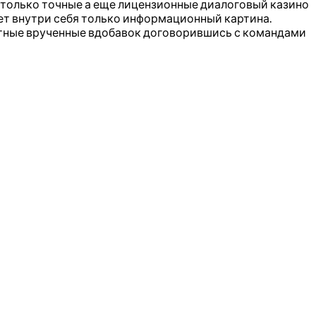
 только точные а еще лицензионные диалоговый казино
нет внутри себя только информационный картина.
кетные врученные вдобавок договорившись с командами