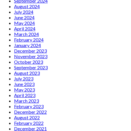
September 2024
August 2024
July 2024
June 2024
May 2024
April 2024
March 2024
February 2024
January 2024
December 2023
November 2023
October 2023
September 2023
August 2023
July 2023
June 2023
May 2023
April 2023
March 2023
February 2023
December 2022
August 2022
February 2022
December 2021