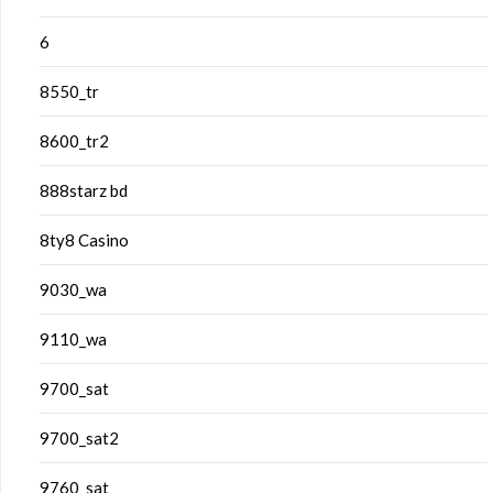
6
8550_tr
8600_tr2
888starz bd
8ty8 Casino
9030_wa
9110_wa
9700_sat
9700_sat2
9760_sat