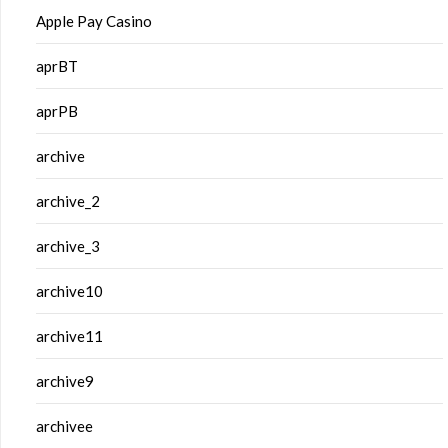
Apple Pay Casino
aprBT
aprPB
archive
archive_2
archive_3
archive10
archive11
archive9
archivee