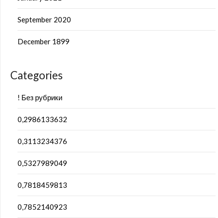
September 2020
December 1899
Categories
! Без рубрики
0,2986133632
0,3113234376
0,5327989049
0,7818459813
0,7852140923