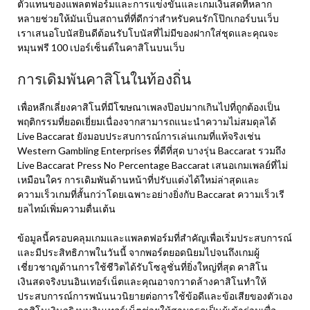
ตัวแทนของแพลตฟอร์มและการแข่งขันและเกมเงินสดที่หลาก
หลายช่วยให้มันเป็นสถานที่ที่ดีกว่าสำหรับคนรักโป๊กเกอร์บนเว็บ
เราเสนอโบนัสยินดีต้อนรับโบนัสที่ไม่มีของฝากใส่ชุดและคุณจะ
หมุนฟรี 100 เปอร์เซ็นต์ในคาสิโนบนเว็บ
การเดิมพันคาสิโนในท้องถิ่น
เพื่อหลีกเลี่ยงคาสิโนที่มีโฆษณาเพลงป๊อปมากเกินไปที่ถูกต้องเป็น
พฤติกรรมที่ยอดเยี่ยมเนื่องจากสามารถแนะนำความไม่สมดุลได้
Live Baccarat ยังมอบประสบการณ์การเล่นเกมที่แท้จริงเช่น
Western Gambling Enterprises ที่ดีที่สุด บางรุ่น Baccarat รวมถึง
Live Baccarat Press No Percentage Baccarat เสนอเกมเพลย์ที่ไม่
เหมือนใคร การเดิมพันด้านหน้าที่ปรับแต่งได้ใหม่ล่าสุดและ
ความเร็วเกมที่สั้นกว่าโดยเฉพาะอย่างยิ่งกับ Baccarat ความเร็วเรี
ยลไทม์เพิ่มความตื่นเต้น
ข้อมูลนี้ครอบคลุมเกมและแพลตฟอร์มที่สำคัญเพื่อเริ่มประสบการณ์
และมีประสิทธิภาพในวันนี้ จากพอร์ตยอดนิยมไปจนถึงเกมผู้
เชี่ยวชาญด้านการใช้ชีวิตได้รับโซลูชั่นที่ยิ่งใหญ่ที่สุด คาสิโน
เงินสดจริงบนอินเทอร์เน็ตและคุณอาจกวาดล้างคาสิโนทำให้
ประสบการณ์การพนันนวนิยายต่อการใช้ข้อดีและข้อเสียของตัวเอง