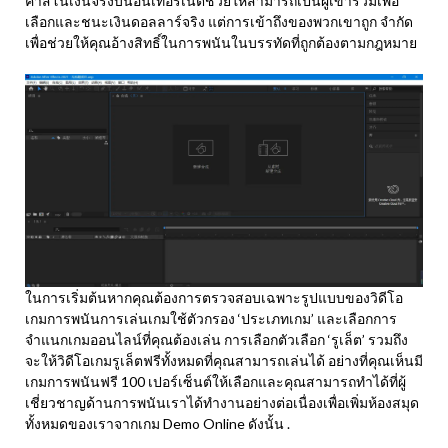
คาสิโนเงินจริงบนอินเทอร์เน็ตช่วยให้สามารถเป็นผู้เข้าร่วมเพื่อ
เลือกและชนะเงินดอลลาร์จริง แต่การเข้าถึงของพวกเขาถูก จำกัด
เพื่อช่วยให้คุณอ้างสิทธิ์ในการพนันในบรรทัดที่ถูกต้องตามกฎหมาย
ในการเริ่มต้นหากคุณต้องการตรวจสอบเฉพาะรูปแบบของวิดีโอ
เกมการพนันการเล่นเกมใช้ตัวกรอง ‘ประเภทเกม’ และเลือกการ
จำแนกเกมออนไลน์ที่คุณต้องเล่น การเลือกตัวเลือก ‘รูเล็ต’ รวมถึง
จะให้วิดีโอเกมรูเล็ตฟรีทั้งหมดที่คุณสามารถเล่นได้ อย่างที่คุณเห็นมี
เกมการพนันฟรี 100 เปอร์เซ็นต์ให้เลือกและคุณสามารถทำได้ที่ผู้
เชี่ยวชาญด้านการพนันเราได้ทำงานอย่างต่อเนื่องเพื่อเพิ่มห้องสมุด
ทั้งหมดของเราจากเกม Demo Online ดังนั้น .