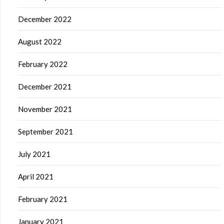
December 2022
August 2022
February 2022
December 2021
November 2021
September 2021
July 2021
April 2021
February 2021
January 2021