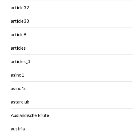
article32
article33
article9
articles
articles_3
asino1
asino1c
astare.uk
Auslandische Brute
austria