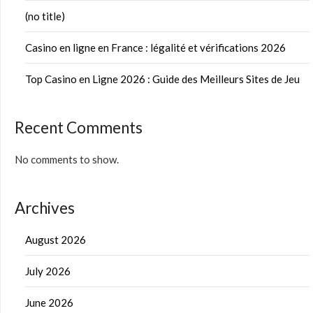
(no title)
Casino en ligne en France : légalité et vérifications 2026
Top Casino en Ligne 2026 : Guide des Meilleurs Sites de Jeu
Recent Comments
No comments to show.
Archives
August 2026
July 2026
June 2026