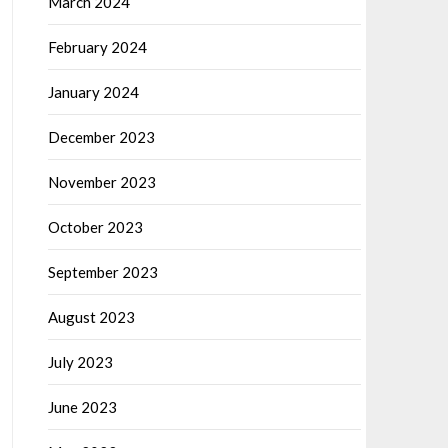
March 2024
February 2024
January 2024
December 2023
November 2023
October 2023
September 2023
August 2023
July 2023
June 2023