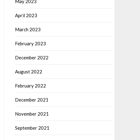
May 2023
April 2023
March 2023
February 2023
December 2022
August 2022
February 2022
December 2021
November 2021
September 2021