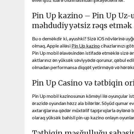
Pin Up kazino – Pin Up Uz
məhdudiyyətsiz rəqs etmək 
Bu o deməkdir ki, ayushki? Sizə iOS növlərinə uyğu
olmaq, Apple ailəsi
Pin Up kazino
cihazlarınızı gö
Pin Up mobil əlavəsindən istifadə etməklə sizə əm
aktlarınız ən yüksək səviyyədə qorunur, qəbul edili
olmadan performansa diqqət yetirməyə və hərəkə
Pin Up Casino və tətbiqin ori
Pin Up mobil kazinosunun köməyi ilə oyunçular istə
ərazidə oyundan həzz ala bilərlər. Söyüd qumar 
axtarışlarına qədər müxtəlif tapşırıqlarla əylənə 
olaraq yüksək bahisli pin-up kazino onlayn oyunlar
Tətbiqin məşğulluğu sahəsi