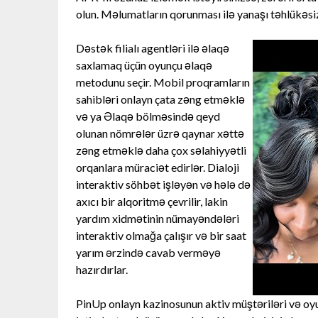
olun. Məlumatların qorunması ilə yanaşı təhlükəsi
Dəstək filialı agentləri ilə əlaqə
saxlamaq üçün oyunçu əlaqə
metodunu seçir. Mobil proqramların
sahibləri onlayn çata zəng etməklə
və ya Əlaqə bölməsində qeyd
olunan nömrələr üzrə qaynar xəttə
zəng etməklə daha çox səlahiyyətli
orqanlara müraciət edirlər. Dialoji
interaktiv söhbət işləyən və hələ də
axıcı bir alqoritmə çevrilir, lakin
yardım xidmətinin nümayəndələri
interaktiv olmağa çalışır və bir saat
yarım ərzində cavab verməyə
hazırdırlar.
PinUp onlayn kazinosunun aktiv müştəriləri və oyun