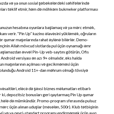
ızda və ya onun sosial şəbəkələrdəki səhifələrində
nları təklif etmir, həm də möhkəm bukmeker platforması
nunuzun hesabına oyunlara başlamaq və ya mərc etmək,
nı verir. “Pin Up” kazino əlavəsini yükləmək, oğruların
lər qumar maşınlarında rahat əylənə bilərlər. Demo-
əmçinin Allah mövcud slotlarda pul üçün oynamağı əmr
başlamazdan əvvəl Pin-Up veb-saytını götürün, Ofis
Android versiyası ən azı 9+ olmalıdır, əks halda
yun maşınlarının açılması və gecikməməsi üçün
hiz olunduğu Android 11+-dan məhrum olmağı tövsiyə
 vəsaitləri, eləcə də şəxsi biznes məlumatları etibarlı
ir ki, depozitsiz bonusları geri qaytarmaq Pin Up qumar
a, hələ də mümkündür. Promo-proqram sferasında pulsuz
 mərc üçün alınan uduşlar (məsələn, 500r). Klub tətbiqinin
tüyü və ya qeyri-standart proqramı endirməmək üçün ayıq